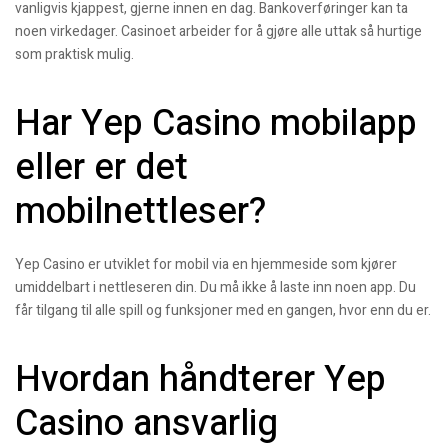
vanligvis kjappest, gjerne innen en dag. Bankoverføringer kan ta
noen virkedager. Casinoet arbeider for å gjøre alle uttak så hurtige
som praktisk mulig.
Har Yep Casino mobilapp
eller er det
mobilnettleser?
Yep Casino er utviklet for mobil via en hjemmeside som kjører
umiddelbart i nettleseren din. Du må ikke å laste inn noen app. Du
får tilgang til alle spill og funksjoner med en gangen, hvor enn du er.
Hvordan håndterer Yep
Casino ansvarlig