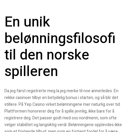
En unik
belønningsfilosofi
til den norske
spilleren
Da jeg først registrerte meg la jeg merke til noe annerledes. En
rekke casinoer tilbyr en betydelig bonus i starten, og så blir det
stillere. På Yep Casino virket belønningene mer naturlig over tid.
Plattformen honorerer deg for å spille jevnlig, ikke bare for å
registrere deg. Det passer godt med oss nordmenn, som ofte
velger stabilitet og langsiktig verdi. Belønningene opplevdes ikke
som et fristende tilbud, men som en fortjent fordel for å være