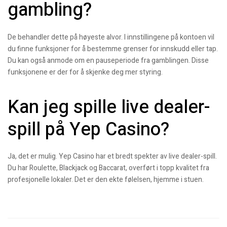
gambling?
De behandler dette på høyeste alvor. I innstillingene på kontoen vil
du finne funksjoner for å bestemme grenser for innskudd eller tap.
Du kan også anmode om en pauseperiode fra gamblingen. Disse
funksjonene er der for å skjenke deg mer styring.
Kan jeg spille live dealer-
spill på Yep Casino?
Ja, det er mulig. Yep Casino har et bredt spekter av live dealer-spill.
Du har Roulette, Blackjack og Baccarat, overført i topp kvalitet fra
profesjonelle lokaler. Det er den ekte følelsen, hjemme i stuen.