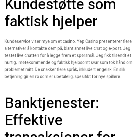
Kundestøtte som
faktisk hjelper
Kundeservice viser mye om et casino. Yep Casino presenterer flere
alternativer å kontakte dem på, blant annet live chat og e-post. Jeg
testet live chatten for å legge frem et spørsmål. Jeg fikk tilsendt et
hurtig, imøtekommende og faktisk hjelpsomt svar som tok hånd om
problemet mitt. De snakker flere språk, inkludert engelsk. En slik
betjening gir en ro som er ubetalelig, spesifikt for nye spillere.
Banktjenester:
Effektive