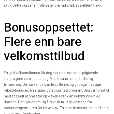
aktiv. Dette skaper en følelse av gjensidighet, et sjeldent trekk.
Bonusoppsettet:
Flere enn bare
velkomsttilbud
En god velkomstbonus får deg inn, men det er de pågående
kampanjene som holder deg. Yep Casino har en helhetlig
tilnærming. De husker de gamle spillerne, og gir regelmessige
reload-bonuser, free spins og et lojalitetsprogram. Jeg var fornøyd
med spesielt at omsetningskravene var klart kommunisert og
rimelige. Det gjør det mulig å faktisk ta ut gevinstene fra
bonuspengene, uten for høye krav. En hensiktsmessig modell som
sparer mye frustrasjon.