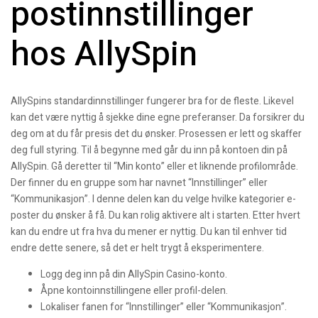
postinnstillinger
hos AllySpin
AllySpins standardinnstillinger fungerer bra for de fleste. Likevel
kan det være nyttig å sjekke dine egne preferanser. Da forsikrer du
deg om at du får presis det du ønsker. Prosessen er lett og skaffer
deg full styring. Til å begynne med går du inn på kontoen din på
AllySpin. Gå deretter til “Min konto” eller et liknende profilområde.
Der finner du en gruppe som har navnet “Innstillinger” eller
“Kommunikasjon”. I denne delen kan du velge hvilke kategorier e-
poster du ønsker å få. Du kan rolig aktivere alt i starten. Etter hvert
kan du endre ut fra hva du mener er nyttig. Du kan til enhver tid
endre dette senere, så det er helt trygt å eksperimentere.
Logg deg inn på din AllySpin Casino-konto.
Åpne kontoinnstillingene eller profil-delen.
Lokaliser fanen for “Innstillinger” eller “Kommunikasjon”.