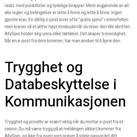
raskt, med punktlister og tydelige knapper. Mest avgjørende av alt:
alle regler og betingelser er lette å finne og lette å finne. Ingen
gjemte krav. En dårlig e-post lover ofte “gratis spins” i emnefeltet,
men krever så et altfor høyt innskudd når du leser den lille skriften.
AllySpin holder seg unna slike taktikker. Det skaper troverdighet.
Når en e-post fra dem kommer, har man ønsker til å åpne den.
Trygghet og
Databeskyttelse i
Kommunikasjonen
Trygghet og privatliv er svært viktig når du mottar e-post fra et
casino. Du må være trygg på at meldingen sikkert kommer fra
AllySpin, og ikke fra noen som prøver å stjele passordet ditt.