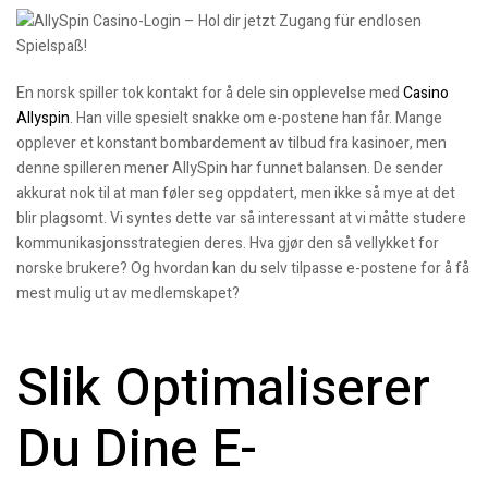
En norsk spiller tok kontakt for å dele sin opplevelse med
Casino
Allyspin
. Han ville spesielt snakke om e-postene han får. Mange
opplever et konstant bombardement av tilbud fra kasinoer, men
denne spilleren mener AllySpin har funnet balansen. De sender
akkurat nok til at man føler seg oppdatert, men ikke så mye at det
blir plagsomt. Vi syntes dette var så interessant at vi måtte studere
kommunikasjonsstrategien deres. Hva gjør den så vellykket for
norske brukere? Og hvordan kan du selv tilpasse e-postene for å få
mest mulig ut av medlemskapet?
Slik Optimaliserer
Du Dine E-