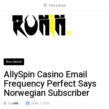
Find a Store
Non classé
AllySpin Casino Email
Frequency Perfect Says
Norwegian Subscriber
By
rafik
juillet 7, 2026