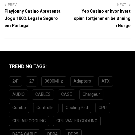
PREV
NEXT
Playjonny Casino Apresenta
Yep Casino er hvor hvert
Jogo 100% Legal e Seguro
spinn fortjener en belønning
em Portugal
i Norge
TRENDING TAGS:
24"
27
3600MHz
Adapters
ATX
AUDIO
CABLES
CASE
Chargeur
Combo
Controller
Cooling Pad
CPU
CPU AIR COOLING
CPU WATER COOLING
DATA CABLE
DDR4
DDR5