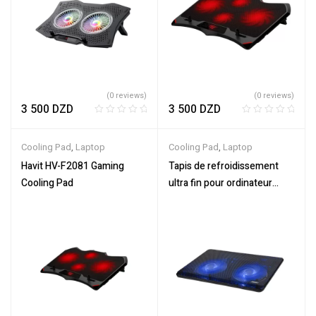
dissipation de la chaleur
(0 reviews)
(0 reviews)
3 500
DZD
3 500
DZD
R
R
a
a
Cooling Pad
,
Laptop
Cooling Pad
,
Laptop
t
t
e
e
Havit HV-F2081 Gaming
Tapis de refroidissement
d
d
Cooling Pad
ultra fin pour ordinateur
0
0
portable Havit F2035 (noir)
o
o
u
u
t
t
o
o
f
f
5
5