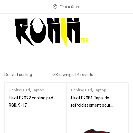
Find a Store
Showing all 4 results
Cooling Pad
,
Laptop
Cooling Pad
,
Laptop
Havit F2072 cooling pad
Havit F2081 Tapis de
RGB, 9-17″
refroidissement pour
ordinateur portable avec
conception anti-chute,
réduction du bruit et