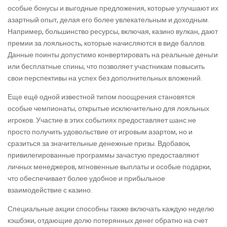
особые бонусы и выгодные предложения, которые улучшают их
азартный опыт, делая его более увлекательным и доходным.
Например, большинство ресурсы, включая, казино вулкан, дают
премии за лояльность, которые начисляются в виде баллов.
Данные поинты допустимо конвертировать на реальные деньги
или бесплатные спины, что позволяет участникам повысить
свои перспективы на успех без дополнительных вложений.
Еще ещё одной известной типом поощрения становятся
особые чемпионаты, открытые исключительно для лояльных
игроков. Участие в этих событиях предоставляет шанс не
просто получить удовольствие от игровым азартом, но и
сразиться за значительные денежные призы. Вдобавок,
привилегированные программы зачастую предоставляют
личных менеджеров, мгновенные выплаты и особые подарки,
что обеспечивает более удобное и прибыльное
взаимодействие с казино.
Специальные акции способны также включать каждую неделю
кэшбэки, отдающие долю потерянных денег обратно на счет