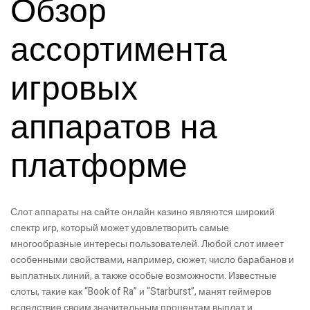
Обзор
ассортимента
игровых
аппаратов на
платформе
Слот аппараты на сайте онлайн казино являются широкий
спектр игр, который может удовлетворить самые
многообразные интересы пользователей. Любой слот имеет
особенными свойствами, например, сюжет, число барабанов и
выплатных линий, а также особые возможности. Известные
слоты, такие как “Book of Ra” и “Starburst”, манят геймеров
вследствие своим значительным процентам выплат и