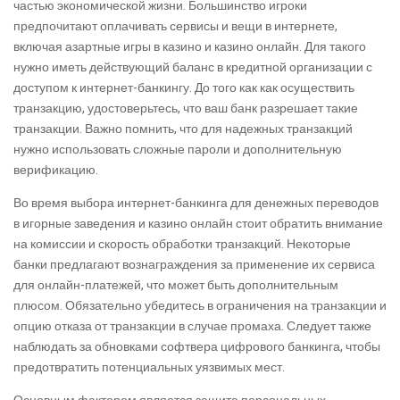
частью экономической жизни. Большинство игроки
предпочитают оплачивать сервисы и вещи в интернете,
включая азартные игры в казино и казино онлайн. Для такого
нужно иметь действующий баланс в кредитной организации с
доступом к интернет-банкингу. До того как как осуществить
транзакцию, удостоверьтесь, что ваш банк разрешает такие
транзакции. Важно помнить, что для надежных транзакций
нужно использовать сложные пароли и дополнительную
верификацию.
Во время выбора интернет-банкинга для денежных переводов
в игорные заведения и казино онлайн стоит обратить внимание
на комиссии и скорость обработки транзакций. Некоторые
банки предлагают вознаграждения за применение их сервиса
для онлайн-платежей, что может быть дополнительным
плюсом. Обязательно убедитесь в ограничения на транзакции и
опцию отказа от транзакции в случае промаха. Следует также
наблюдать за обновками софтвера цифрового банкинга, чтобы
предотвратить потенциальных уязвимых мест.