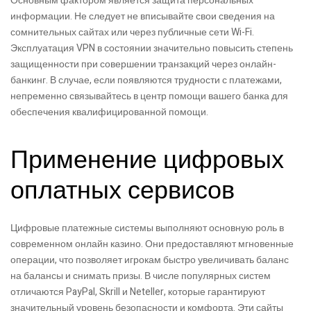
Основным фактором является защита персональных
информации. Не следует не вписывайте свои сведения на
сомнительных сайтах или через публичные сети Wi-Fi.
Эксплуатация VPN в состоянии значительно повысить степень
защищенности при совершении транзакций через онлайн-
банкинг. В случае, если появляются трудности с платежами,
непременно связывайтесь в центр помощи вашего банка для
обеспечения квалифицированной помощи.
Применение цифровых
оплатных сервисов
Цифровые платежные системы выполняют основную роль в
современном онлайн казино. Они предоставляют мгновенные
операции, что позволяет игрокам быстро увеличивать баланс
на балансы и снимать призы. В числе популярных систем
отличаются PayPal, Skrill и Neteller, которые гарантируют
значительный уровень безопасности и комфорта. Эти сайты