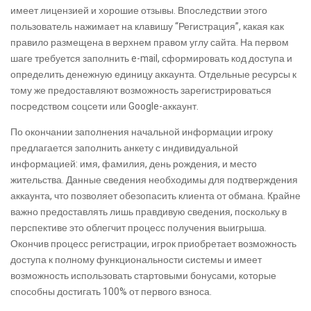
имеет лицензией и хорошие отзывы. Впоследствии этого
пользователь нажимает на клавишу “Регистрация”, какая как
правило размещена в верхнем правом углу сайта. На первом
шаге требуется заполнить e-mail, сформировать код доступа и
определить денежную единицу аккаунта. Отдельные ресурсы к
тому же предоставляют возможность зарегистрироваться
посредством соцсети или Google-аккаунт.
По окончании заполнения начальной информации игроку
предлагается заполнить анкету с индивидуальной
информацией: имя, фамилия, день рождения, и место
жительства. Данные сведения необходимы для подтверждения
аккаунта, что позволяет обезопасить клиента от обмана. Крайне
важно предоставлять лишь правдивую сведения, поскольку в
перспективе это облегчит процесс получения выигрыша.
Окончив процесс регистрации, игрок приобретает возможность
доступа к полному функциональности системы и имеет
возможность использовать стартовыми бонусами, которые
способны достигать 100% от первого взноса.