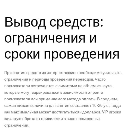
Вывод средств:
ограничения и
сроки проведения
При снятия средств из интернет-казино необходимо учитывать
ограничения и периоды проведения переводов. Часто
пользователи встречаются с лимитами на объем кэшаута,
которые могут варьироваться в зависимости от ранга
пользователя или применяемого метода оплаты. В среднем,
самая низкая величина для снятия составляет 10-20 у.е., тогда
как максимальная может достигать тысяч долларов. VIP игроки
зачастую обретают привилегии в виде повышенных
ограничений.