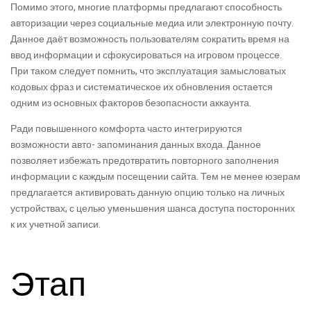
Помимо этого, многие платформы предлагают способность
авторизации через социальные медиа или электронную почту.
Данное даёт возможность пользователям сократить время на
ввод информации и сфокусироваться на игровом процессе.
При таком следует помнить, что эксплуатация замысловатых
кодовых фраз и систематическое их обновления остается
одним из основных факторов безопасности аккаунта.
Ради повышенного комфорта часто интегрируются
возможности авто- запоминания данных входа. Данное
позволяет избежать предотвратить повторного заполнения
информации с каждым посещении сайта. Тем не менее юзерам
предлагается активировать данную опцию только на личных
устройствах, с целью уменьшения шанса доступа посторонних
к их учетной записи.
Этап