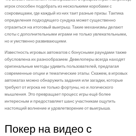
игрок способен подобрать из несколькими коробами с
сокровищами, где каждый из них таит разные призы. Тактика
определения подходящего сундука может существенно
отразиться на итоговый выигрыш. Такие механизмы делают
слоты с дополнительными играми не только увлекательными,
но и умственно развивающими.
Известность игровых автоматов с бонусными раундами также
обусловлена их разнообразием. Девелоперы всегда находят
оригинальные методы удивить пользователей, предлагая
современные опции и тематические этапы. Скажем, в игровых
автоматах можно обнаружить задания или загадки, которые
требуют от игрока не только фортуны, но и логического
мышления. Это превращает процесс игры ещё более
интересным и предоставляет шанс участникам ощутить
настоящий волнение и удовлетворение от выигрыша.
Покер на видео с