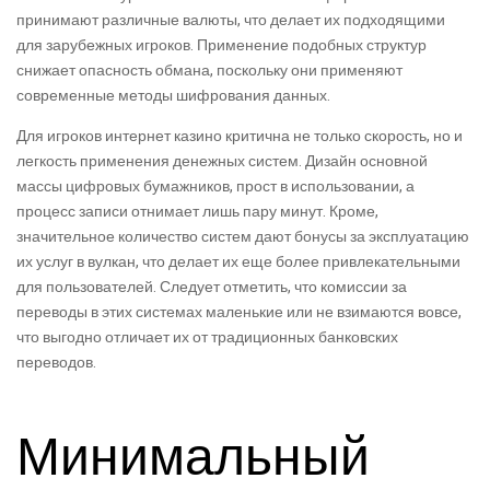
принимают различные валюты, что делает их подходящими
для зарубежных игроков. Применение подобных структур
снижает опасность обмана, поскольку они применяют
современные методы шифрования данных.
Для игроков интернет казино критична не только скорость, но и
легкость применения денежных систем. Дизайн основной
массы цифровых бумажников, прост в использовании, а
процесс записи отнимает лишь пару минут. Кроме,
значительное количество систем дают бонусы за эксплуатацию
их услуг в вулкан, что делает их еще более привлекательными
для пользователей. Следует отметить, что комиссии за
переводы в этих системах маленькие или не взимаются вовсе,
что выгодно отличает их от традиционных банковских
переводов.
Минимальный