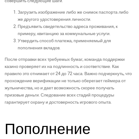
совершить следующие шаги:
Загрузить изображение либо же снимок паспорта либо
же другого удостоверения личности.
Предъявить свидетельство адреса проживания, к
примеру, квитанцию за коммунальные услуги.
Утвердить способ платежа, применяемый для
пополнения вкладов.
После отправки всех требуемых бумаг, команда поддержки
казино проверяет их на подлинность и соответствие. Как
правило это отнимает от 24 до 72 часа. Важно подчеркнуть, что
прохождение верификации не только оберегает геймера от
жульничества, но и дает возможность скорее получать
призовые деньги. Следование всех стадий процедуры
гарантирует охрану и достоверность игрового опыта.
Пополнение