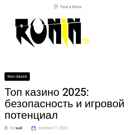
Find a Store
Non classé
Топ казино 2025:
безопасность и игровой
потенциал
By
wail
octobre 17, 2025