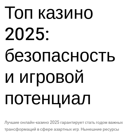
Топ казино
2025:
безопасность
и игровой
потенциал
Лучшие онлайн-казино 2025 гарантирует стать годом важных
трансформаций в сфере азартных игр. Нынешние ресурсы