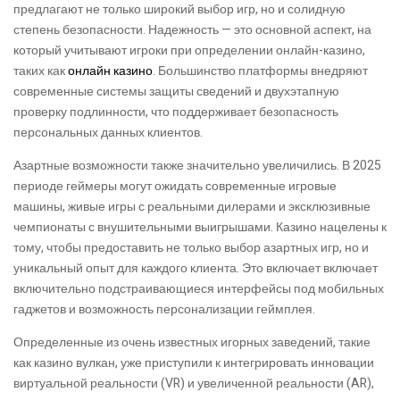
предлагают не только широкий выбор игр, но и солидную
степень безопасности. Надежность — это основной аспект, на
который учитывают игроки при определении онлайн-казино,
таких как
онлайн казино
. Большинство платформы внедряют
современные системы защиты сведений и двухэтапную
проверку подлинности, что поддерживает безопасность
персональных данных клиентов.
Азартные возможности также значительно увеличились. В 2025
периоде геймеры могут ожидать современные игровые
машины, живые игры с реальными дилерами и эксклюзивные
чемпионаты с внушительными выигрышами. Казино нацелены к
тому, чтобы предоставить не только выбор азартных игр, но и
уникальный опыт для каждого клиента. Это включает включает
включительно подстраивающиеся интерфейсы под мобильных
гаджетов и возможность персонализации геймплея.
Определенные из очень известных игорных заведений, такие
как казино вулкан, уже приступили к интегрировать инновации
виртуальной реальности (VR) и увеличенной реальности (AR),