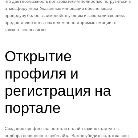
что дает возможность пользователям полностью погрузиться в
атмосферу игры. Указанные инновации обеспечивают
процедуру более взаимодействующим и завораживающим,
предоставляя пользователям неповторимые эмоции от
каждого сеанса игры.
Открытие
профиля и
регистрация на
портале
Создание профиля на портале онлайн казино стартует с
подбора доверенного веб-сайта. Важно убедиться, что казино