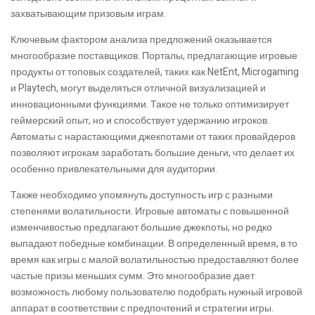
захватывающим призовым играм.
Ключевым фактором анализа предложений оказывается
многообразие поставщиков. Порталы, предлагающие игровые
продукты от топовых создателей, таких как NetEnt, Microgaming
и Playtech, могут выделяться отличной визуализацией и
инновационными функциями. Такое не только оптимизирует
геймерский опыт, но и способствует удержанию игроков.
Автоматы с нарастающими джекпотами от таких провайдеров
позволяют игрокам заработать большие деньги, что делает их
особенно привлекательными для аудитории.
Также необходимо упомянуть доступность игр с разными
степенями волатильности. Игровые автоматы с повышенной
изменчивостью предлагают большие джекпоты, но редко
выпадают победные комбинации. В определенный время, в то
время как игры с малой волатильностью предоставляют более
частые призы меньших сумм. Это многообразие дает
возможность любому пользователю подобрать нужный игровой
аппарат в соответствии с предпочтений и стратегии игры.