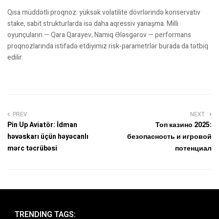
Qısa müddətli proqnoz: yüksək volatilite dövrlərində konservativ
stake, sabit strukturlarda isə daha aqressiv yanaşma. Milli
oyunçuların — Qara Qarayev, Namiq Ələsgərov — performans
proqnozlarında istifadə etdiyimiz risk-parametrlər burada da tətbiq
edilir.
PREV
NEXT
Pin Up Aviatör: İdman
Топ казино 2025:
həvəskarı üçün həyəcanlı
безопасность и игровой
mərc təcrübəsi
потенциал
TRENDING TAGS: