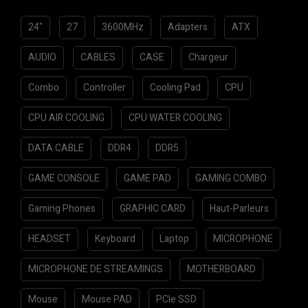
24"
27
3600MHz
Adapters
ATX
AUDIO
CABLES
CASE
Chargeur
Combo
Controller
Cooling Pad
CPU
CPU AIR COOLING
CPU WATER COOLING
DATA CABLE
DDR4
DDR5
GAME CONSOLE
GAME PAD
GAMING COMBO
Gaming Phones
GRAPHIC CARD
Haut-Parleurs
HEADSET
Keyboard
Laptop
MICROPHONE
MICROPHONE DE STREAMINGS
MOTHERBOARD
Mouse
Mouse PAD
PCIe SSD