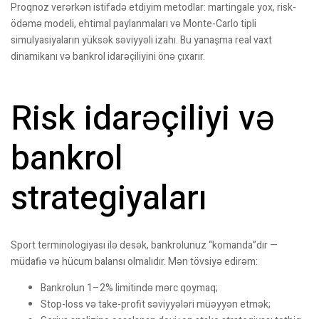
Proqnoz verərkən istifadə etdiyim metodlar: martingale yox, risk-
ödəmə modeli, ehtimal paylanmaları və Monte-Carlo tipli
simulyasiyaların yüksək səviyyəli izahı. Bu yanaşma real vaxt
dinamikanı və bankrol idarəçiliyini önə çıxarır.
Risk idarəçiliyi və
bankrol
strategiyaları
Sport terminologiyası ilə desək, bankrolunuz “komanda”dır —
müdafiə və hücum balansı olmalıdır. Mən tövsiyə edirəm:
Bankrolun 1–2% limitində mərc qoymaq;
Stop-loss və take-profit səviyyələri müəyyən etmək;