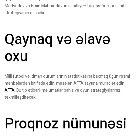
Medvedev və Emin Mahmudovun sabitliyi — bu göstəricilər sabit
strategiyanın əsasıdır.
Qaynaq və əlavə
oxu
Milli futbol və idman qurumlarının statistikasına baxmaq üçün rəsmi
mənbələrdən istifadə edin, məsələn AFFA saytına müraciət edin:
AFFA
. Bu tip etibarlı məlumatlar bahis və oyun strategiyalarınızı
təkmilləşdirəcək.
Proqnoz nümunəsi