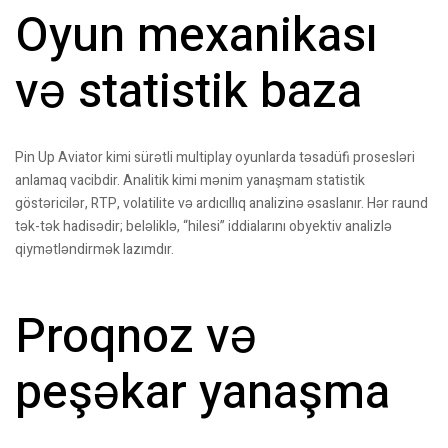
Oyun mexanikası
və statistik baza
Pin Up Aviator kimi sürətli multiplay oyunlarda təsadüfi prosesləri
anlamaq vacibdir. Analitik kimi mənim yanaşmam statistik
göstəricilər, RTP, volatilite və ardıcıllıq analizinə əsaslanır. Hər raund
tək-tək hadisədir; beləliklə, “hilesi” iddialarını obyektiv analizlə
qiymətləndirmək lazımdır.
Proqnoz və
peşəkar yanaşma