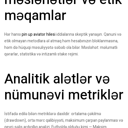
məqamlar
Hər hansı
pin up aviator hilesi
iddialarına skeptik yanaşın. Qanuni və
etik olmayan metodlara əl atmaq həm hesabınızın bloklanmasına,
həm də hüquqi məsuliyyətə səbəb ola bilər. Məsləhət: məlumatlı
qərarlar, statistika və intizamlı stake rejimi.
Analitik alətlər və
nümunəvi metriklər
İstifadə edilə bilən metriklərə daxildir: ortalama çəkilmə
(drawdown), orta mərc qalibiyyəti, maksimum çarpan paylanması və
qeyri-səlis ardıcıllıq analizi. Futbolda olduğu kimi — Maksim