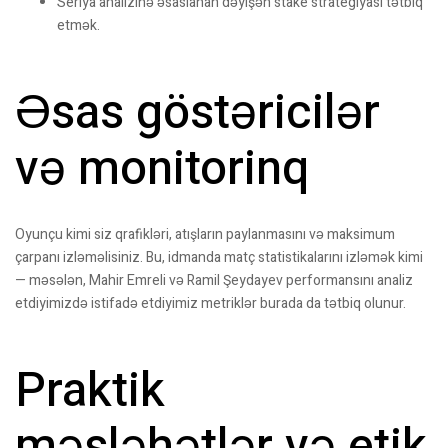
Seriya analizinə əsaslanan dəyişən stake strategiyası tətbiq
etmək.
Əsas göstəricilər
və monitorinq
Oyunçu kimi siz qrafikləri, atışların paylanmasını və maksimum
çarpanı izləməlisiniz. Bu, idmanda matç statistikalarını izləmək kimi
— məsələn, Mahir Emreli və Ramil Şeydayev performansını analiz
etdiyimizdə istifadə etdiyimiz metriklər burada da tətbiq olunur.
Praktik
məsləhətlər və etik