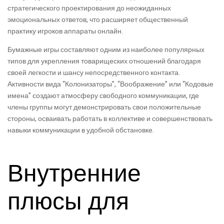
стратегического проектирования до неожиданных
эмоциональных ответов, что расширяет общественный
практику игроков аппараты онлайн.
Бумажные игры составляют одним из наиболее популярных
типов для укрепления товарищеских отношений благодаря
своей легкости и шансу непосредственного контакта.
Активности вида “Колонизаторы”, “Воображение” или “Кодовые
имена” создают атмосферу свободного коммуникации, где
члены группы могут демонстрировать свои положительные
стороны, осваивать работать в коллективе и совершенствовать
навыки коммуникации в удобной обстановке.
Внутренние
плюсы для