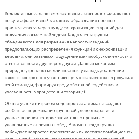
Коллективные задачи в коллективных активностях составляют
по сути эффективный механизм образования прочных
приятельских уз через нужду синхронизации стараний для
получения совместной задачи. Когда члены группы
объединяются для разрешения непростых заданий,
предполагающих распределения функций и синхронизации
действий, они развивают ощущение взаимообусловленности и
ответственности друг перед другом. Данный механизм
природно укрепляет межличностные узы, ведь достижение
каждого конкретного участника прямо сказывается на результат
всей команды, формируя среду обоюдной содействия и
увлеченности в процветании товарищей.
Общие успехи в игровом ходе игровые автоматы создают
особенное переживание групповой удовлетворения и
удовлетворения, которое значительно превышает
удовольствие от личных побед. В момент когда группа
побеждает непростое препятствие или достигает амбициозной