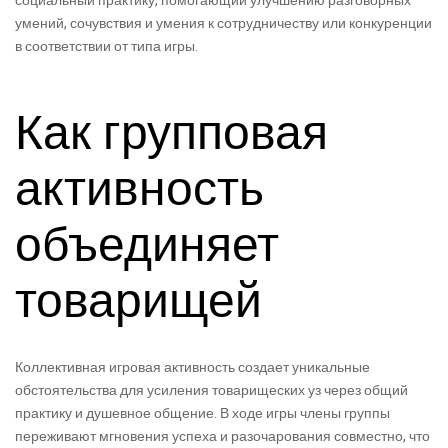
социальный практику, помогающий улучшению разговорных
умений, сочувствия и умения к сотрудничеству или конкуренции
в соответствии от типа игры.
Как групповая
активность
объединяет
товарищей
Коллективная игровая активность создает уникальные
обстоятельства для усиления товарищеских уз через общий
практику и душевное общение. В ходе игры члены группы
переживают мгновения успеха и разочарования совместно, что