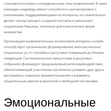
становится интерес к определенному типу развлечений. В таких
командах индивиды имеют способность контактировать с
союзниками, поддерживающими их интересы, что значительно
делает проще процесс создания контакта и уменьшает
социальные барьеры, типичные для классических форм
знакомства.
Организация развлекательных коллективов аппараты онлайн
способствует органичному формированию многоаспектных
социальных уз, от случайных досуговых товарищей до близких
товарищей. Систематическое присутствие в досуговых
собраниях формирует предсказуемый ритм взаимодействия,
обеспечивающий участникам постепенно узнавать друг друга,
выстраивать открытые взаимоотношения и развивать
общительные умения в приятной и свободной обстановке.
Эмоциональные