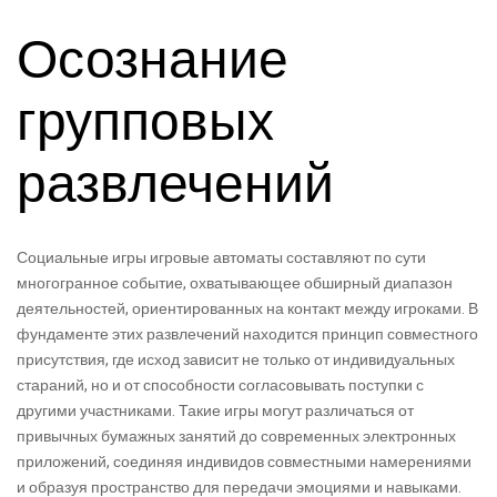
Осознание
групповых
развлечений
Социальные игры игровые автоматы составляют по сути
многогранное событие, охватывающее обширный диапазон
деятельностей, ориентированных на контакт между игроками. В
фундаменте этих развлечений находится принцип совместного
присутствия, где исход зависит не только от индивидуальных
стараний, но и от способности согласовывать поступки с
другими участниками. Такие игры могут различаться от
привычных бумажных занятий до современных электронных
приложений, соединяя индивидов совместными намерениями
и образуя пространство для передачи эмоциями и навыками.