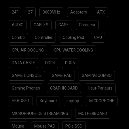
24"
27
3600MHz
Adapters
ATX
AUDIO
CABLES
CASE
Chargeur
Combo
Controller
Cooling Pad
CPU
CPU AIR COOLING
CPU WATER COOLING
DATA CABLE
DDR4
DDR5
GAME CONSOLE
GAME PAD
GAMING COMBO
Gaming Phones
GRAPHIC CARD
Haut-Parleurs
HEADSET
Keyboard
Laptop
MICROPHONE
MICROPHONE DE STREAMINGS
MOTHERBOARD
Mouse
Mouse PAD
PCIe SSD