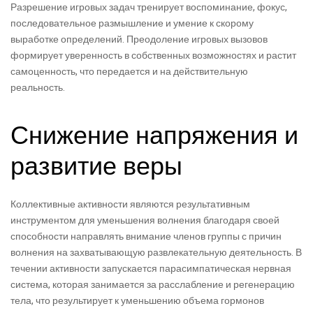
Разрешение игровых задач тренирует воспоминание, фокус,
последовательное размышление и умение к скорому
выработке определений. Преодоление игровых вызовов
формирует уверенность в собственных возможностях и растит
самоценность, что передается и на действительную
реальность.
Снижение напряжения и
развитие веры
Коллективные активности являются результативным
инструментом для уменьшения волнения благодаря своей
способности направлять внимание членов группы с причин
волнения на захватывающую развлекательную деятельность. В
течении активности запускается парасимпатическая нервная
система, которая занимается за расслабление и регенерацию
тела, что результирует к уменьшению объема гормонов