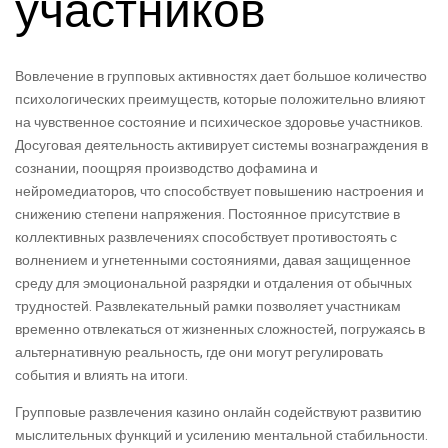
участников
Вовлечение в групповых активностях дает большое количество
психологических преимуществ, которые положительно влияют
на чувственное состояние и психическое здоровье участников.
Досуговая деятельность активирует системы вознаграждения в
сознании, поощряя производство дофамина и
нейромедиаторов, что способствует повышению настроения и
снижению степени напряжения. Постоянное присутствие в
коллективных развлечениях способствует противостоять с
волнением и угнетенными состояниями, давая защищенное
среду для эмоциональной разрядки и отдаления от обычных
трудностей. Развлекательный рамки позволяет участникам
временно отвлекаться от жизненных сложностей, погружаясь в
альтернативную реальность, где они могут регулировать
события и влиять на итоги.
Групповые развлечения казино онлайн содействуют развитию
мыслительных функций и усилению ментальной стабильности.