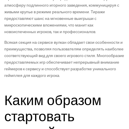
атмосферу подлинного игорного заведения, коммуницируя с
живыми крупье в режиме реального времени. Тиражи
предоставляют шанс на мгновенные выигрыши с
микроскопическими вложениями, что манит как
новоиспеченных игроков, так и профессионалов.
Всякая секция на сервисе вулкан обладает свои особенности и
преимущества, позволяя пользователям определять наиболее
соответствующий вид для своего игрового стиля. Многообразие
предоставляемых игр обеспечивает непрерывный внимание
геймеров к сервису и способствует разработке уникального
геймплея для каждого игрока.
Каким образом
стартовать