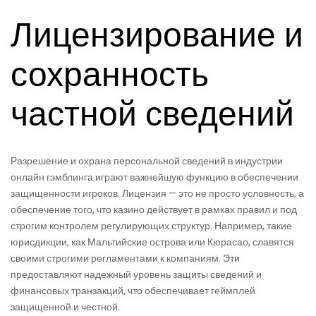
Лицензирование и
сохранность
частной сведений
Разрешение и охрана персональной сведений в индустрии
онлайн гэмблинга играют важнейшую функцию в обеспечении
защищенности игроков. Лицензия — это не просто условность, а
обеспечение того, что казино действует в рамках правил и под
строгим контролем регулирующих структур. Например, такие
юрисдикции, как Мальтийские острова или Кюрасао, славятся
своими строгими регламентами к компаниям. Эти
предоставляют надежный уровень защиты сведений и
финансовых транзакций, что обеспечивает геймплей
защищенной и честной.