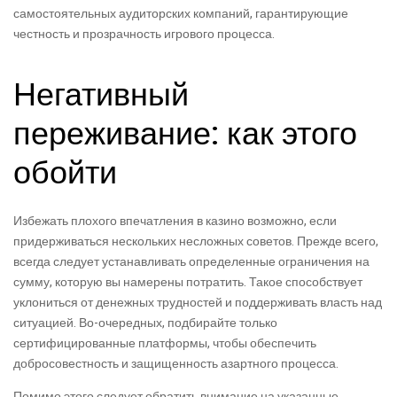
самостоятельных аудиторских компаний, гарантирующие
честность и прозрачность игрового процесса.
Негативный
переживание: как этого
обойти
Избежать плохого впечатления в казино возможно, если
придерживаться нескольких несложных советов. Прежде всего,
всегда следует устанавливать определенные ограничения на
сумму, которую вы намерены потратить. Такое способствует
уклониться от денежных трудностей и поддерживать власть над
ситуацией. Во-очередных, подбирайте только
сертифицированные платформы, чтобы обеспечить
добросовестность и защищенность азартного процесса.
Помимо этого следует обратить внимание на указанные