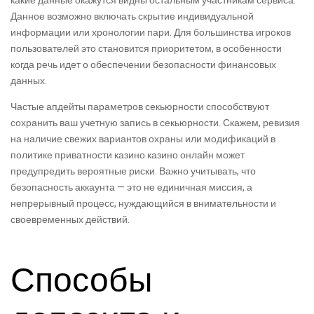
какие данные окажутся видны остальным участникам сервиса.
Данное возможно включать скрытие индивидуальной
информации или хронологии пари. Для большинства игроков
пользователей это становится приоритетом, в особенности
когда речь идет о обеспечении безопасности финансовых
данных.
Частые апдейты параметров секьюрности способствуют
сохранить ваш учетную запись в секьюрности. Скажем, ревизия
на наличие свежих вариантов охраны или модификаций в
политике приватности казино казино онлайн может
предупредить вероятные риски. Важно учитывать, что
безопасность аккаунта — это не единичная миссия, а
непрерывный процесс, нуждающийся в внимательности и
своевременных действий.
Способы