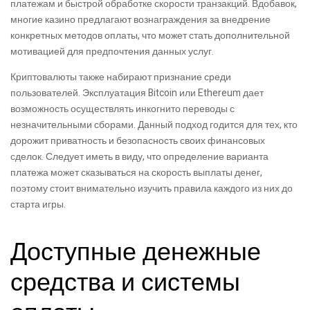
платежам и быстрой обработке скорости транзакций. Вдобавок,
многие казино предлагают вознаграждения за внедрение
конкретных методов оплаты, что может стать дополнительной
мотивацией для предпочтения данных услуг.
Криптовалюты также набирают признание среди
пользователей. Эксплуатация Bitcoin или Ethereum дает
возможность осуществлять инкогнито переводы с
незначительными сборами. Данный подход годится для тех, кто
дорожит приватность и безопасность своих финансовых
сделок. Следует иметь в виду, что определение варианта
платежа может сказываться на скорость выплаты денег,
поэтому стоит внимательно изучить правила каждого из них до
старта игры.
Доступные денежные
средства и системы