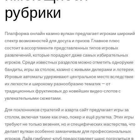
рубрики
Платформа онлайн казино вулкан предлагает игрокам широкий
спектр возможностей для досуга и призов. Главное плюс
состоит в ассортименте представленных типов игровых
развлечений, которые порадуют даже самых избирательных
игроков. Среди известных разделов можно отметить однорукие
бандиты, игры за столом, казино с живыми дилерами и лотереи.
Игровые автоматы удерживают центральное место вследствие
их легкости и широкому разнообразию тематик — от
традиционных фруктиковых до новейших видео-слотов с
увлекательными сюжетами.
Для поклонников стратегий и азарта сайт предлагает игры за
столом, включая такие как очко, покер и ещё рулетка. Этих игры
требуют не только везения, но и специфических мастерства, что
делает вулкан особенно заманчивым для профессиональных
игроков. Лайв гэмблинг-клуб предоставляет шанс погрузиться в