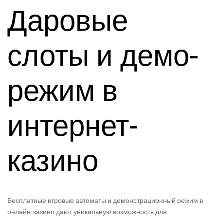
Даровые
слоты и демо-
режим в
интернет-
казино
Бесплатные игровые автоматы и демонстрационный режим в
онлайн-казино дают уникальную возможность для