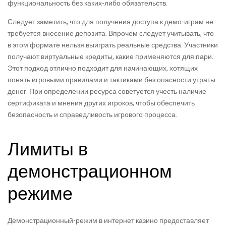
функциональность без каких-либо обязательств.
Следует заметить, что для получения доступа к демо-играм не
требуется внесение депозита. Впрочем следует учитывать, что
в этом формате нельзя выиграть реальные средства. Участники
получают виртуальные кредиты, какие применяются для пари.
Этот подход отлично подходит для начинающих, хотящих
понять игровыми правилами и тактиками без опасности утраты
денег. При определении ресурса советуется учесть наличие
сертификата и мнения других игроков, чтобы обеспечить
безопасность и справедливость игрового процесса.
Лимиты в
демонстрационном
режиме
Демонстрационный-режим в интернет казино предоставляет