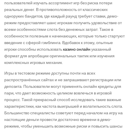
пользователей изучать ассортимент игр без риска потери
реальных денег. В противоположность от классических
одноруких бандитов, где каждый раунд требует ставки, демо-
режим предоставляет шанс игрокам получить удовольствие от
всеми особенностями слота без денежных затрат. Такое в
особенности полезным к начинающих, которые только стартуют
введение с сферой гэмблинга. Вдобавок к этому, опытные
игроки способны использовать
казино онлайн
указанный
формат для апробации оригинальных тактик или изучения
комплексных игровых механик.
Игры в тестовом режиме доступны почти на всех
распространённых сайтах и не запрашивают регистрации или
депозита. Пользователи могут применять онлайн кредиты для
пари, что дает возможность целиком вовлечься в игровой
процесс. Такой прекрасный способ исследовать такие важные
характеристики, как частота выигрышей и волатильность слота.
Большинство специалисты советуют перед началом на игру на
настоящие деньги провести достаточно времени в демо-
режиме, чтобы уменьшить возможные риски и повысить шансы