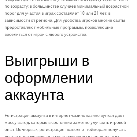
по возрасту: в большинстве случаев минимальный возрастной
порог для участия в играх составляет 18 или 21 лет, в
зависимости от региона. Для удобства игроков многие сайты
предоставляют мобильные программы, позволяющие
веселиться от игрой с любого устройства.
Выигрыши в
оформлении
аккаунта
Регистрация аккаунта в интернет-казино казино вулкан дает
массу выгод, которые в состоянии заметно улучшить игровой
опыт. Во-первых, регистрация позволяет геймерам получать
доступ к эксклюзивным вознаграждениям и специальным