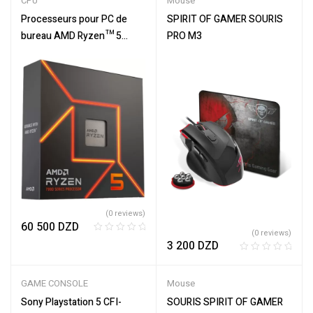
CPU
Mouse
Processeurs pour PC de
SPIRIT OF GAMER SOURIS
bureau AMD Ryzen™ 5
PRO M3
7600X
(0 reviews)
60 500
DZD
(0 reviews)
R
3 200
DZD
a
R
t
a
e
GAME CONSOLE
Mouse
t
d
e
Sony Playstation 5 CFI-
SOURIS SPIRIT OF GAMER
0
d