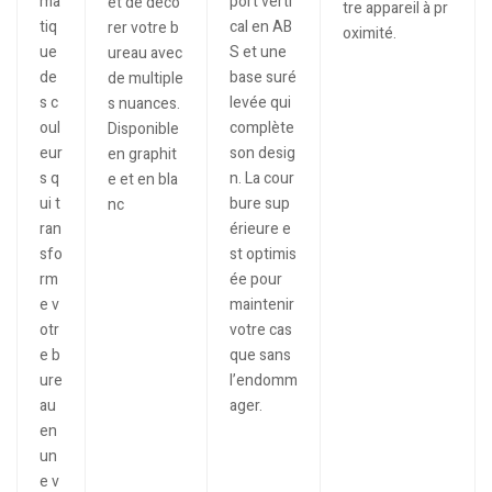
ma
port verti
et de déco
tre appareil à pr
tiq
cal en AB
rer votre b
oximité.
ue
S et une
ureau avec
de
base suré
de multiple
s c
levée qui
s nuances.
oul
complète
Disponible
eur
son desig
en graphit
s q
n. La cour
e et en bla
ui t
bure sup
nc
ran
érieure e
sfo
st optimis
rm
ée pour
e v
maintenir
otr
votre cas
e b
que sans
ure
l’endomm
au
ager.
en
un
e v