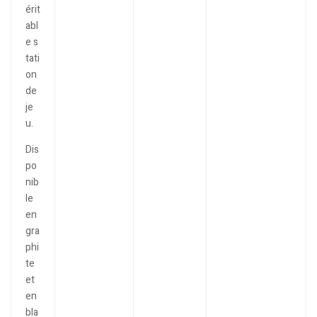
érit
abl
e s
tati
on
de
je
u.
Dis
po
nib
le
en
gra
phi
te
et
en
bla