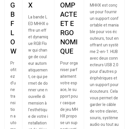
G
X
OMP
MHHX est conç
ue pour fournir
B
ACTE
La bande L
un support conf
F
ET E
ED MHHX o
ortable et mania
ffre un eff
L
RGO
ble pour vos éc
et dynamiq
outeurs, tout en
O
NOMI
ue RGB Flo
offrant un systè
W
QUE
w qui chan
me 2-en-1: HUB
ge de coul
avec deux conn
Pr
Pour orga
eur autom
ecteurs USB 2.0
ofit
niser parf
atiquemen
pour d’autres p
ez
aitement
t, ce qui pe
ériphériques et
d’u
votre esp
rmet de do
un support pour
ne
ace, le su
nner une n
écouteurs. Cela
tra
pport pou
ouvelle di
vous permet de
nsi
r casque
mension à
garder le câble
tio
de jeu MH
l’esthétiqu
de votre clavier,
n a
HX propo
e de votre i
souris, système
uto
se un sup
nstallation
audio ou tout au