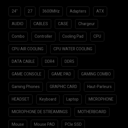
u
t
24"
27
3600MHz
Adapters
ATX
o
f
AUDIO
CABLES
CASE
Chargeur
5
Combo
Controller
Cooling Pad
CPU
CPU AIR COOLING
CPU WATER COOLING
DATA CABLE
DDR4
DDR5
GAME CONSOLE
GAME PAD
GAMING COMBO
Gaming Phones
GRAPHIC CARD
Haut-Parleurs
HEADSET
Keyboard
Laptop
MICROPHONE
MICROPHONE DE STREAMINGS
MOTHERBOARD
Mouse
Mouse PAD
PCIe SSD