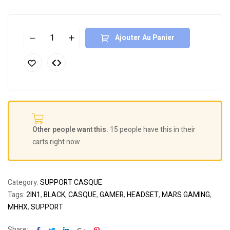
Ajouter Au Panier
Other people want this.
15 people have this in their
carts right now.
Category:
SUPPORT CASQUE
Tags:
2IN1
,
BLACK
,
CASQUE
,
GAMER
,
HEADSET
,
MARS GAMING
,
MHHX
,
SUPPORT
Facebook
Twitter
Linkedin
Google+
Pinterest
Share: