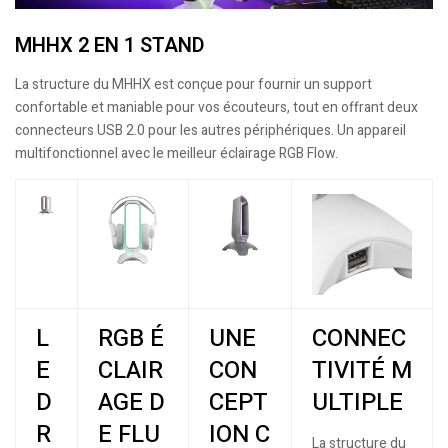
MHHX 2 EN 1 STAND
La structure du MHHX est conçue pour fournir un support
confortable et maniable pour vos écouteurs, tout en offrant deux
connecteurs USB 2.0 pour les autres périphériques. Un appareil
multifonctionnel avec le meilleur éclairage RGB Flow.
L
RGB É
UNE
CONNEC
E
CLAIR
CON
TIVITÉ M
D
AGE D
CEPT
ULTIPLE
R
E FLU
ION C
La structure du