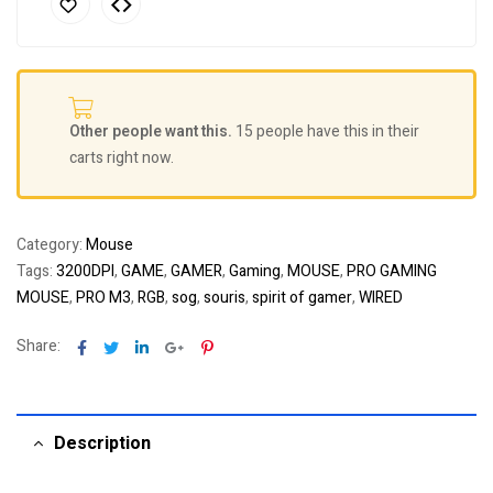
Other people want this.
15 people have this in their
carts right now.
Category:
Mouse
Tags:
3200DPI
,
GAME
,
GAMER
,
Gaming
,
MOUSE
,
PRO GAMING
MOUSE
,
PRO M3
,
RGB
,
sog
,
souris
,
spirit of gamer
,
WIRED
Facebook
Twitter
Linkedin
Google+
Pinterest
Share:
Description