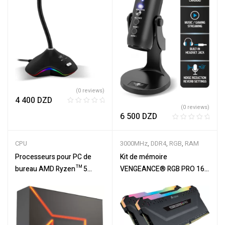
(0 reviews)
4 400
DZD
(0 reviews)
R
6 500
DZD
a
R
t
a
e
CPU
3000MHz
,
DDR4
,
RGB
,
RAM
t
d
e
Processeurs pour PC de
Kit de mémoire
0
d
o
bureau AMD Ryzen™ 5
VENGEANCE® RGB PRO 16
0
u
7600X
Go (2 x 8 Go) DDR4 DRAM 3
o
t
000 MHz C16 —
u
o
t
NoirVENGEANCE® RGB PRO
f
o
5
16GB (2 x 8GB) DDR4 DRAM
f