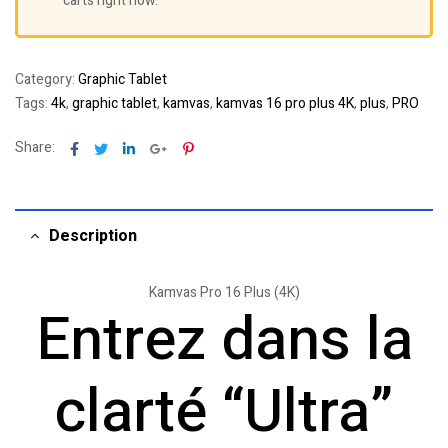
carts right now.
Category:
Graphic Tablet
Tags:
4k
,
graphic tablet
,
kamvas
,
kamvas 16 pro plus 4K
,
plus
,
PRO
Facebook
Twitter
Linkedin
Google+
Pinterest
Share:
Description
Kamvas Pro 16 Plus (4K)
Entrez dans la
clarté “Ultra”