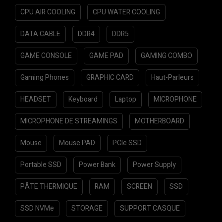
CPU AIR COOLING
CPU WATER COOLING
DATA CABLE
DDR4
DDR5
GAME CONSOLE
GAME PAD
GAMING COMBO
Gaming Phones
GRAPHIC CARD
Haut-Parleurs
HEADSET
Keyboard
Laptop
MICROPHONE
MICROPHONE DE STREAMINGS
MOTHERBOARD
Mouse
Mouse PAD
PCIe SSD
Portable SSD
Power Bank
Power Supply
PÂTE THERMIQUE
RAM
SCREEN
SSD
SSD NVMe
STORAGE
SUPPORT CASQUE