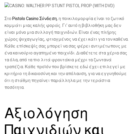
Στο
Pistolo Casino Σύνδεση
, η ποικιλομορφία είναι το ζωτικό
κομμάτι μιας καλής φοράς. Γι’ αυτό η βιβλιοθήκη μας δεν
είναι μόνο μια συλλογή παιχνιδιών. Είναι ένας πλήρης
χώρος ψυχαγωγίας, φτιαγμένος να έχει κάτι για τον καθένα.
Κάθε επίσκεψίς σας μπορεί να σας φέρει αντιμέτωπους με
ένα καινούριο αγαπημένο παιχνίδι. Διαθέτετε στα χέρια σας
τα όλα, από τα πιο λιτά φρουτάκια μέχρι τα ζωντανά
τραπέζια. Κάθε προϊόν που βρίσκετε εδώ έχει επιλεγεί με
κριτήριο τη δικαιοσύνη και την απόλαυση, για να εγγυηθούμε
ότι η στάθμη πηγαίνει παράλληλα με την τεράστια
ποσότητα.
Αξιολόγηση
Παιχνιδιών και