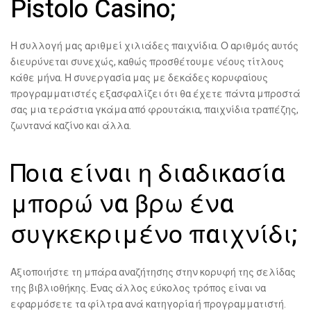
Pistolo Casino;
Η συλλογή μας αριθμεί χιλιάδες παιχνίδια. Ο αριθμός αυτός
διευρύνεται συνεχώς, καθώς προσθέτουμε νέους τίτλους
κάθε μήνα. Η συνεργασία μας με δεκάδες κορυφαίους
προγραμματιστές εξασφαλίζει ότι θα έχετε πάντα μπροστά
σας μια τεράστια γκάμα από φρουτάκια, παιχνίδια τραπέζης,
ζωντανά καζίνο και άλλα.
Ποια είναι η διαδικασία
μπορώ να βρω ένα
συγκεκριμένο παιχνίδι;
Αξιοποιήστε τη μπάρα αναζήτησης στην κορυφή της σελίδας
της βιβλιοθήκης. Ένας άλλος εύκολος τρόπος είναι να
εφαρμόσετε τα φίλτρα ανά κατηγορία ή προγραμματιστή.