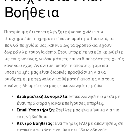
Βοήθεια
Πιστεύουμε ότι το να ελέγξετε ένα παιχνίδι πριν
στοιχηματίσετε χρήματα είναι απαραίτητο. Για αυτό, τα
πολλά παιχνίδια μας, και κυρίως τα φρουτάκια, έχουν
δωρεάν λειτουργία demo. Έτσι, μπορείτε να εξοικειωθείτε
με τους κανόνες, να δοκιμάσετε και να διασκεδάσετε χωρίς
κανένα άγχος. Αν αντιμετωπίζετε απορίες, η ομάδα
υποστήριξής μας είναι διαρκώς προσβάσιμη για να
συνδράμει με τεχνολογικά θέματα ή απορίες για τους
κανόνες. Μπορείτε να μας επικοινωνήσετε μέσω:
Διαδραστική Συνομιλία:
Επικοινωνήστε άμεσα με
έναν πράκτορα για κατεπείγουσες απορίες.
Email Υποστήριξη:
Στείλτε μας ένα μήνυμα για πιο
εκτενή βοήθεια.
Κέντρο Βοήθειας:
Ένα πλήρες FAQ με απαντήσεις σε
τυπικές ερωτήσεις και θεμελιώδεις οδηγούς.