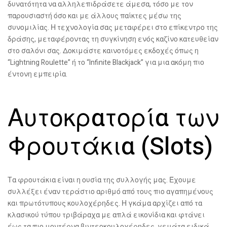
δυνατότητα να αλληλεπιδράσετε άμεσα, τόσο με τον
παρουσιαστή όσο και με άλλους παίκτες μέσω της
συνομιλίας. Η τεχνολογία σας μεταφέρει στο επίκεντρο της
δράσης, μεταφέροντας τη συγκίνηση ενός καζίνο κατευθείαν
στο σαλόνι σας. Δοκιμάστε καινοτόμες εκδοχές όπως η
“Lightning Roulette” ή το “Infinite Blackjack” για μια ακόμη πιο
έντονη εμπειρία.
Αυτοκρατορία των
Φρουτάκια (Slots)
Τα φρουτάκια είναι η ουσία της συλλογής μας. Έχουμε
συλλέξει έναν τεράστιο αριθμό από τους πιο αγαπημένους
και πρωτότυπους κουλοχέρηδες. Η γκάμα αρχίζει από τα
κλασικού τύπου τριβάραχα με απλά εικονίδια και φτάνει
έως τα πιο μοντέρνα βιντεοκουλοχέρηδες, γεμάτα ειδικά