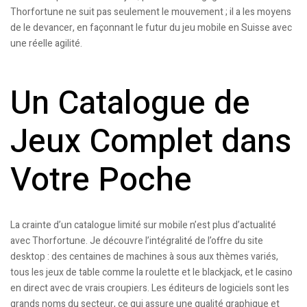
Thorfortune ne suit pas seulement le mouvement ; il a les moyens
de le devancer, en façonnant le futur du jeu mobile en Suisse avec
une réelle agilité.
Un Catalogue de
Jeux Complet dans
Votre Poche
La crainte d’un catalogue limité sur mobile n’est plus d’actualité
avec Thorfortune. Je découvre l’intégralité de l’offre du site
desktop : des centaines de machines à sous aux thèmes variés,
tous les jeux de table comme la roulette et le blackjack, et le casino
en direct avec de vrais croupiers. Les éditeurs de logiciels sont les
grands noms du secteur, ce qui assure une qualité graphique et