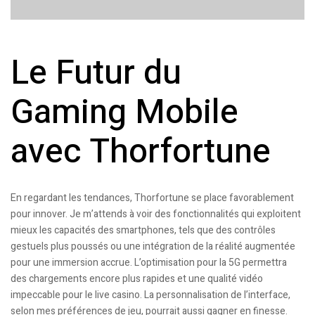
Le Futur du
Gaming Mobile
avec Thorfortune
En regardant les tendances, Thorfortune se place favorablement
pour innover. Je m’attends à voir des fonctionnalités qui exploitent
mieux les capacités des smartphones, tels que des contrôles
gestuels plus poussés ou une intégration de la réalité augmentée
pour une immersion accrue. L’optimisation pour la 5G permettra
des chargements encore plus rapides et une qualité vidéo
impeccable pour le live casino. La personnalisation de l’interface,
selon mes préférences de jeu, pourrait aussi gagner en finesse.