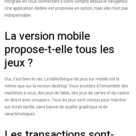
intégrale en vous connectant à votre compte depuis le navigateur.
Une application dédiée est proposée en option, mais elle n’est pas
indispensable.
La version mobile
propose-t-elle tous les
jeux ?
Oui, c’est bien le cas. La bibliothèque de jeux sur mobile est la
même que sur la version desktop. Vous accédez à l’ensemble des
machines à sous, des jeux de table, des jeux de cartes et du casino
en direct avec croupiers. Tous les jeux sont conçus pour marcher
sur écran tactile, sans baisse de qualité graphique ni de
caractéristiques.
Les transactions sont-