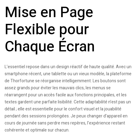
Mise en Page
Flexible pour
Chaque Écran
L’essentiel repose dans un design réactif de haute qualité. Avec un
smartphone récent, une tablette ou un vieux modèle, la plateforme
de Thorfortune se réorganise intelligemment. Les boutons sont
assez grands pour éviter les mauvais clics, les menus se
réarrangent pour un accès facile aux fonctions principales, et les
textes gardent une parfaite lisibilité. Cette adaptabilité n’est pas un
détail ; elle est essentielle pour le confort visuel et la jouabilité
pendant des sessions prolongées. Je peux changer d’appareil en
cours de journée sans perdre mes repères, l’expérience restant
cohérente et optimale sur chacun.