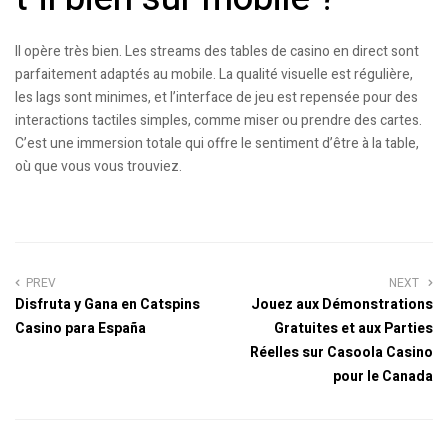
Il opère très bien. Les streams des tables de casino en direct sont
parfaitement adaptés au mobile. La qualité visuelle est régulière,
les lags sont minimes, et l’interface de jeu est repensée pour des
interactions tactiles simples, comme miser ou prendre des cartes.
C’est une immersion totale qui offre le sentiment d’être à la table,
où que vous vous trouviez.
PREV
NEXT
Disfruta y Gana en Catspins
Jouez aux Démonstrations
Casino para España
Gratuites et aux Parties
Réelles sur Casoola Casino
pour le Canada