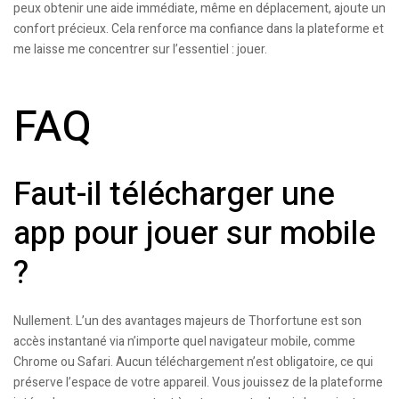
peux obtenir une aide immédiate, même en déplacement, ajoute un
confort précieux. Cela renforce ma confiance dans la plateforme et
me laisse me concentrer sur l’essentiel : jouer.
FAQ
Faut-il télécharger une
app pour jouer sur mobile
?
Nullement. L’un des avantages majeurs de Thorfortune est son
accès instantané via n’importe quel navigateur mobile, comme
Chrome ou Safari. Aucun téléchargement n’est obligatoire, ce qui
préserve l’espace de votre appareil. Vous jouissez de la plateforme