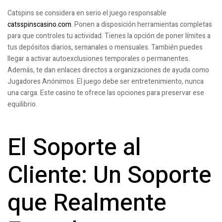
Catspins se considera en serio el juego responsable
catsspinscasino.com
. Ponen a disposición herramientas completas
para que controles tu actividad. Tienes la opción de poner límites a
tus depósitos diarios, semanales o mensuales. También puedes
llegar a activar autoexclusiones temporales o permanentes.
Además, te dan enlaces directos a organizaciones de ayuda como
Jugadores Anónimos. El juego debe ser entretenimiento, nunca
una carga. Este casino te ofrece las opciones para preservar ese
equilibrio.
El Soporte al
Cliente: Un Soporte
que Realmente