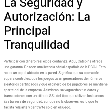
La Seguridad y
Autorización: La
Principal
Tranquilidad
Participar con dinero real exige confianza. Aquí, Catspins ofrece
una garantía. Poseen una licencia oficial española de la DGOJ. Esto
no es un papel ubicado en la pared. Significa que su operación
supera controles, que los juegos usan generadores de números
aleatorios certificados y que el dinero de los jugadores se mantiene
aparte del de la empresa. Asimismo, salvaguardan tus datos y
transacciones con un cifrado SSL del tipo que utilizan los bancos.
Esa barrera de seguridad, aunque no la observes, es lo que te
facilita relajarte y centrarte solo en el juego.