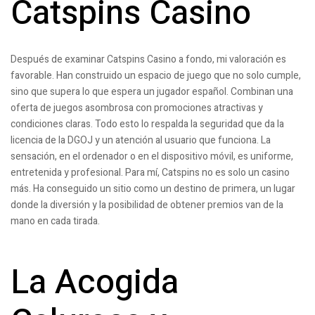
Catspins Casino
Después de examinar Catspins Casino a fondo, mi valoración es
favorable. Han construido un espacio de juego que no solo cumple,
sino que supera lo que espera un jugador español. Combinan una
oferta de juegos asombrosa con promociones atractivas y
condiciones claras. Todo esto lo respalda la seguridad que da la
licencia de la DGOJ y un atención al usuario que funciona. La
sensación, en el ordenador o en el dispositivo móvil, es uniforme,
entretenida y profesional. Para mí, Catspins no es solo un casino
más. Ha conseguido un sitio como un destino de primera, un lugar
donde la diversión y la posibilidad de obtener premios van de la
mano en cada tirada.
La Acogida