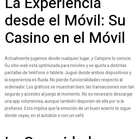
La Experiencia
desde el Móvil: Su
Casino en el Móvil
Actualmente jugamos desde cualquier lugar, y Catspins lo conoce.
Su sitio web está optimizada para móviles y se ajusta a distintas
pantallas de teléfono o tableta. Jugué desde ambos dispositivos y
la experiencia es fluida. No pierde funcionalidades respecto al
ordenador. Los gráficos se muestran bien, las transacciones son tan
seguras y accedes al juego al momento. No es necesario descargar
una app voluminosa, aunque también disponen de ella por si la
prefieres. Esto implica que la emoción de un buen acierto te sigue
donde vayas, en el autobús o con un café.