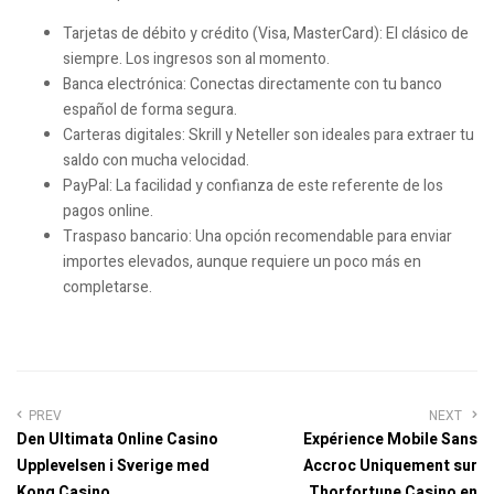
Tarjetas de débito y crédito (Visa, MasterCard): El clásico de
siempre. Los ingresos son al momento.
Banca electrónica: Conectas directamente con tu banco
español de forma segura.
Carteras digitales: Skrill y Neteller son ideales para extraer tu
saldo con mucha velocidad.
PayPal: La facilidad y confianza de este referente de los
pagos online.
Traspaso bancario: Una opción recomendable para enviar
importes elevados, aunque requiere un poco más en
completarse.
PREV
NEXT
Den Ultimata Online Casino
Expérience Mobile Sans
Upplevelsen i Sverige med
Accroc Uniquement sur
Kong Casino
Thorfortune Casino en