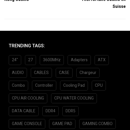
Suisse
TRENDING TAGS:
24"
27
3600MHz
Adapters
ATX
AUDIO
CABLES
CASE
Chargeur
Combo
Controller
Cooling Pad
CPU
CPU AIR COOLING
CPU WATER COOLING
DATA CABLE
DDR4
DDR5
GAME CONSOLE
GAME PAD
GAMING COMBO