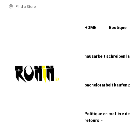
Find a Store
HOME
Boutique
hausarbeit schreiben l
bachelorarbeit kaufen 
Politique en matière d
retours