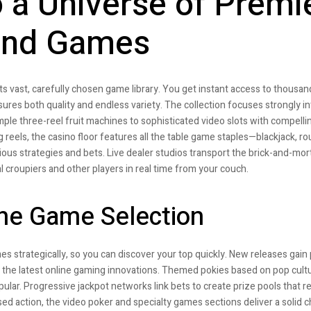
o a Universe of Premi
and Games
its vast, carefully chosen game library. You get instant access to thousand
res both quality and endless variety. The collection focuses strongly in
ple three-reel fruit machines to sophisticated video slots with compelli
 reels, the casino floor features all the table game staples—blackjack, r
rious strategies and bets. Live dealer studios transport the brick-and-m
al croupiers and other players in real time from your couch.
the Game Selection
s strategically, so you can discover your top quickly. New releases gain
at the latest online gaming innovations. Themed pokies based on pop cult
ular. Progressive jackpot networks link bets to create prize pools that re
based action, the video poker and specialty games sections deliver a solid 