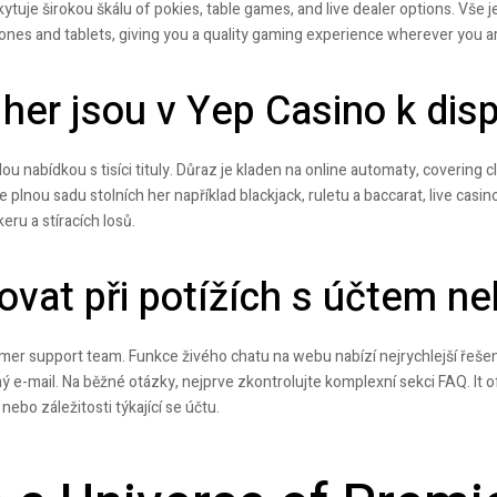
kytuje širokou škálu of pokies, table games, and live dealer options. Vše
nes and tablets, giving you a quality gaming experience wherever you a
her jsou v Yep Casino k disp
u nabídkou s tisíci tituly. Důraz je kladen na online automaty, covering c
e plnou sadu stolních her například blackjack, ruletu a baccarat, live casi
eru a stíracích losů.
ovat při potížích s účtem n
omer support team. Funkce živého chatu na webu nabízí nejrychlejší řeše
 e-mail. Na běžné otázky, nejprve zkontrolujte komplexní sekci FAQ. It 
ebo záležitosti týkající se účtu.