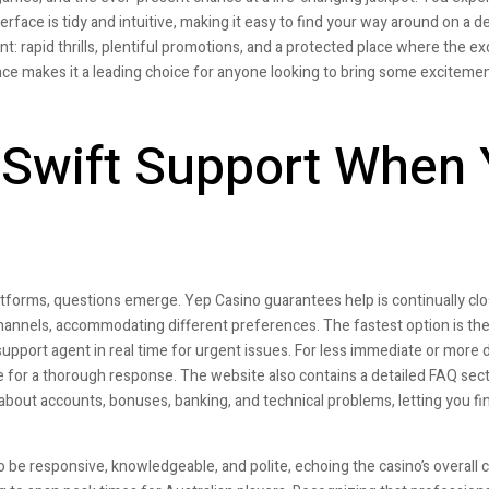
erface is tidy and intuitive, making it easy to find your way around on a 
: rapid thrills, plentiful promotions, and a protected place where the ex
e makes it a leading choice for anyone looking to bring some excitement 
 Swift Support When
atforms, questions emerge. Yep Casino guarantees help is continually cl
hannels, accommodating different preferences. The fastest option is the 
support agent in real time for urgent issues. For less immediate or more 
te for a thorough response. The website also contains a detailed FAQ sect
out accounts, bonuses, banking, and technical problems, letting you fi
to be responsive, knowledgeable, and polite, echoing the casino’s overa