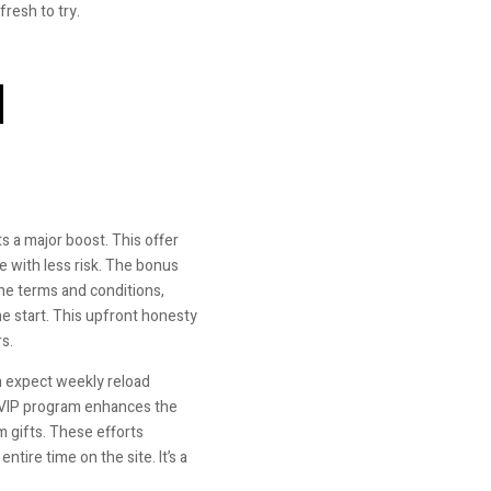
fresh to try.
d
 a major boost. This offer
e with less risk. The bonus
the terms and conditions,
e start. This upfront honesty
s.
n expect weekly reload
d VIP program enhances the
 gifts. These efforts
tire time on the site. It’s a