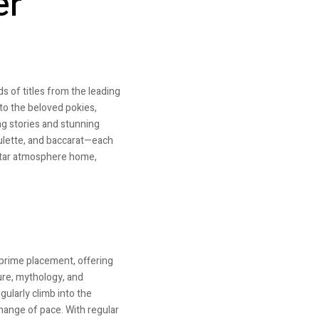
er
s of titles from the leading
to the beloved pokies,
ng stories and stunning
oulette, and baccarat—each
ortar atmosphere home,
 prime placement, offering
ure, mythology, and
gularly climb into the
change of pace. With regular