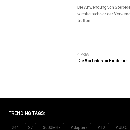
Die Anwendung von Steroiden
wichtig, sich vor der Verwe
treffen.
PREV
Die Vorteile von Boldenon 
TRENDING TAGS:
24"
27
3600MHz
Adapters
ATX
AUDIO