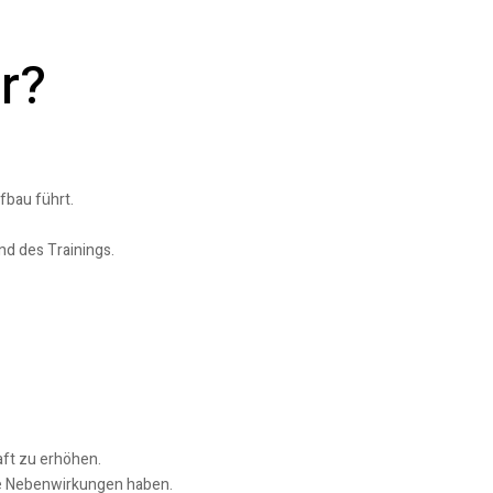
r?
fbau führt.
nd des Trainings.
aft zu erhöhen.
ne Nebenwirkungen haben.