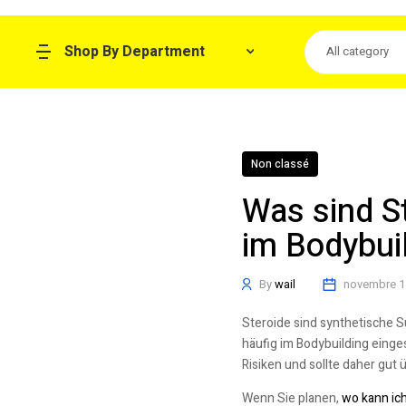
Shop By Department
All category
Non classé
Was sind S
im Bodybui
By
wail
novembre 1
Steroide sind synthetische 
häufig im Bodybuilding einge
Risiken und sollte daher gut
Wenn Sie planen,
wo kann ich