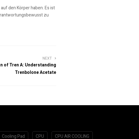
auf den Körper haben. Es ist
verantwortungsbewusst zu
NEXT
n of Tren A: Understanding
Trenbolone Acetate
Cooling Pad
CPU
CPU AIR COOLING