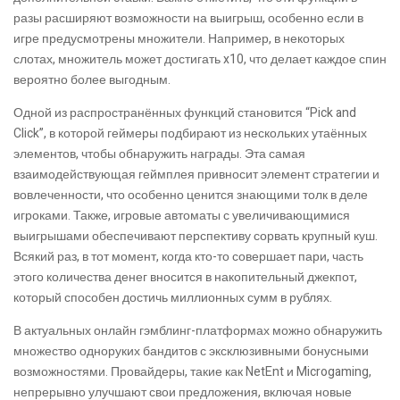
разы расширяют возможности на выигрыш, особенно если в
игре предусмотрены множители. Например, в некоторых
слотах, множитель может достигать x10, что делает каждое спин
вероятно более выгодным.
Одной из распространённых функций становится “Pick and
Click”, в которой геймеры подбирают из нескольких утаённых
элементов, чтобы обнаружить награды. Эта самая
взаимодействующая геймплея привносит элемент стратегии и
вовлеченности, что особенно ценится знающими толк в деле
игроками. Также, игровые автоматы с увеличивающимися
выигрышами обеспечивают перспективу сорвать крупный куш.
Всякий раз, в тот момент, когда кто-то совершает пари, часть
этого количества денег вносится в накопительный джекпот,
который способен достичь миллионных сумм в рублях.
В актуальных онлайн гэмблинг-платформах можно обнаружить
множество одноруких бандитов с эксклюзивными бонусными
возможностями. Провайдеры, такие как NetEnt и Microgaming,
непрерывно улучшают свои предложения, включая новые