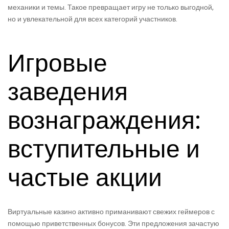
механики и темы. Такое превращает игру не только выгодной,
но и увлекательной для всех категорий участников.
Игровые
заведения
вознаграждения:
вступительные и
частые акции
Виртуальные казино активно приманивают свежих геймеров с
помощью приветственных бонусов. Эти предложения зачастую