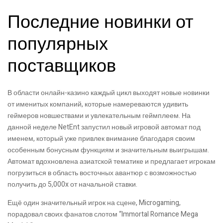
Последние новинки от
популярных
поставщиков
В области онлайн-казино каждый цикл выходят новые новинки
от именитых компаний, которые намереваются удивить
геймеров новшествами и увлекательным геймплеем. На
данной неделе NetEnt запустил новый игровой автомат под
именем, который уже привлек внимание благодаря своим
особенным бонусным функциям и значительным выигрышам.
Автомат вдохновлена азиатской тематике и предлагает игрокам
погрузиться в область восточных авантюр с возможностью
получить до 5,000x от начальной ставки.
Ещё один значительный игрок на сцене, Microgaming,
порадовал своих фанатов слотом “Immortal Romance Mega