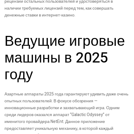
рецензии остальных пользователей и удостоверяться в
наличии требуемых лицензий перед тем, как совершать
денежные ставки в интернет-казино.
Ведущие игровые
машины в 2025
году
Азартные аппараты 2025 года гарантируют удивить даже очень
опытных пользователей. В фокусе обозрения —
инновационные разработки и захватывающий игра. Одним
среди лидеров оказался аппарат “Galactic Odyssey” от
именитого провайдера NetEnt. Данное приложение
предоставляет уникальную механику, в которой каждый