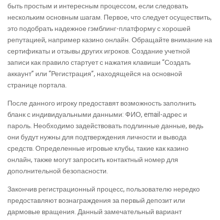
быть простым и интересным процессом, если следовать
нескольким основным шагам. Первое, что следует осуществить,
это подобрать надежное гэмблинг-платформу с хорошей
репутацией, например казино онлайн. Обращайте внимание на
сертификаты и отзывы других игроков. Создание учетной
записи как правило стартует с нажатия клавиши “Создать
аккаунт” или “Регистрация”, находящейся на основной
странице портала.
После данного игроку предоставят возможность заполнить
бланк с индивидуальными данными: ФИО, email-адрес и
пароль. Необходимо задействовать подлинные данные, ведь
они будут нужны для подтверждения личности и вывода
средств. Определенные игровые клубы, такие как казино
онлайн, также могут запросить контактный номер для
дополнительной безопасности.
Закончив регистрационный процесс, пользователю нередко
предоставляют вознаграждения за первый депозит или
дармовые вращения. Данный замечательный вариант