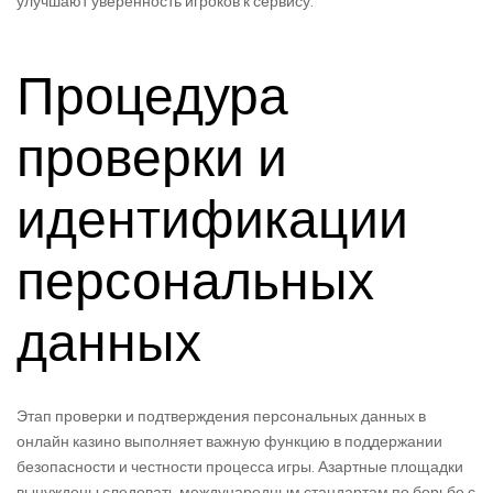
улучшают уверенность игроков к сервису.
Процедура
проверки и
идентификации
персональных
данных
Этап проверки и подтверждения персональных данных в
онлайн казино выполняет важную функцию в поддержании
безопасности и честности процесса игры. Азартные площадки
вынуждены следовать международным стандартам по борьбе с