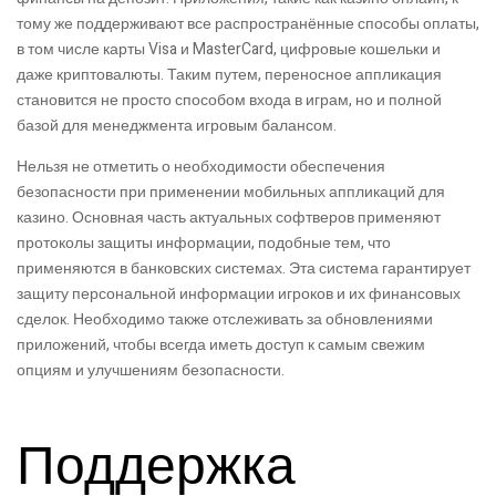
тому же поддерживают все распространённые способы оплаты,
в том числе карты Visa и MasterCard, цифровые кошельки и
даже криптовалюты. Таким путем, переносное аппликация
становится не просто способом входа в играм, но и полной
базой для менеджмента игровым балансом.
Нельзя не отметить о необходимости обеспечения
безопасности при применении мобильных аппликаций для
казино. Основная часть актуальных софтверов применяют
протоколы защиты информации, подобные тем, что
применяются в банковских системах. Эта система гарантирует
защиту персональной информации игроков и их финансовых
сделок. Необходимо также отслеживать за обновлениями
приложений, чтобы всегда иметь доступ к самым свежим
опциям и улучшениям безопасности.
Поддержка