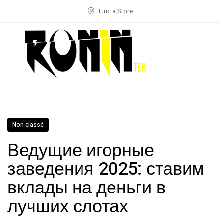
Find a Store
Non classé
Ведущие игорные
заведения 2025: ставим
вклады на деньги в
лучших слотах