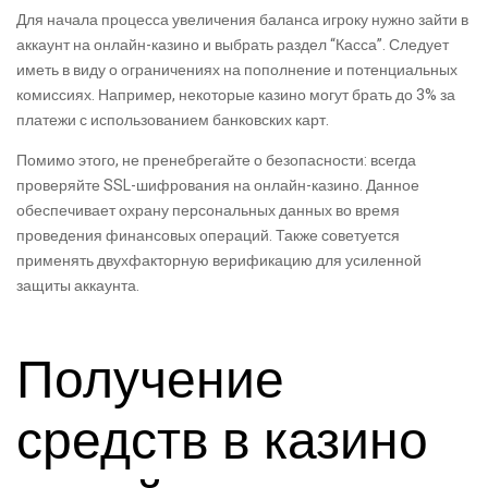
Для начала процесса увеличения баланса игроку нужно зайти в
аккаунт на онлайн-казино и выбрать раздел “Касса”. Следует
иметь в виду о ограничениях на пополнение и потенциальных
комиссиях. Например, некоторые казино могут брать до 3% за
платежи с использованием банковских карт.
Помимо этого, не пренебрегайте о безопасности: всегда
проверяйте SSL-шифрования на онлайн-казино. Данное
обеспечивает охрану персональных данных во время
проведения финансовых операций. Также советуется
применять двухфакторную верификацию для усиленной
защиты аккаунта.
Получение
средств в казино