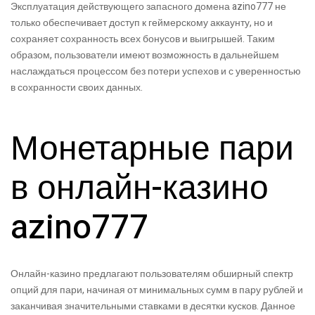
Эксплуатация действующего запасного домена azino777 не
только обеспечивает доступ к геймерскому аккаунту, но и
сохраняет сохранность всех бонусов и выигрышей. Таким
образом, пользователи имеют возможность в дальнейшем
наслаждаться процессом без потери успехов и с уверенностью
в сохранности своих данных.
Монетарные пари
в онлайн-казино
azino777
Онлайн-казино предлагают пользователям обширный спектр
опций для пари, начиная от минимальных сумм в пару рублей и
заканчивая значительными ставками в десятки кусков. Данное