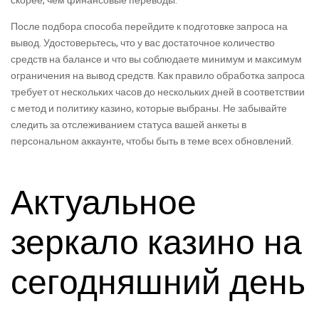
скорее, чем финансовые переводы.
После подбора способа перейдите к подготовке запроса на
вывод. Удостоверьтесь, что у вас достаточное количество
средств на балансе и что вы соблюдаете минимум и максимум
ограничения на вывод средств. Как правило обработка запроса
требует от нескольких часов до нескольких дней в соответствии
с метод и политику казино, которые выбраны. Не забывайте
следить за отслеживанием статуса вашей анкеты в
персональном аккаунте, чтобы быть в теме всех обновлений.
Актуальное
зеркало казино на
сегодняшний день