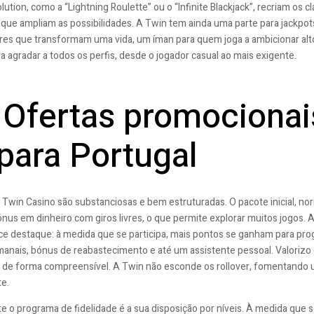
lution, como a “Lightning Roulette” ou o “Infinite Blackjack”, recriam os
is que ampliam as possibilidades. A Twin tem ainda uma parte para jackpo
es que transformam uma vida, um íman para quem joga a ambicionar alto
 agradar a todos os perfis, desde o jogador casual ao mais exigente.
 Ofertas promocionai
para Portugal
 Twin Casino são substanciosas e bem estruturadas. O pacote inicial, no
bónus em dinheiro com giros livres, o que permite explorar muitos jogos.
ce destaque: à medida que se participa, mais pontos se ganham para progr
anais, bónus de reabastecimento e até um assistente pessoal. Valorizo
os de forma compreensível. A Twin não esconde os rollover, fomentando
te.
e o programa de fidelidade é a sua disposição por níveis. À medida que s