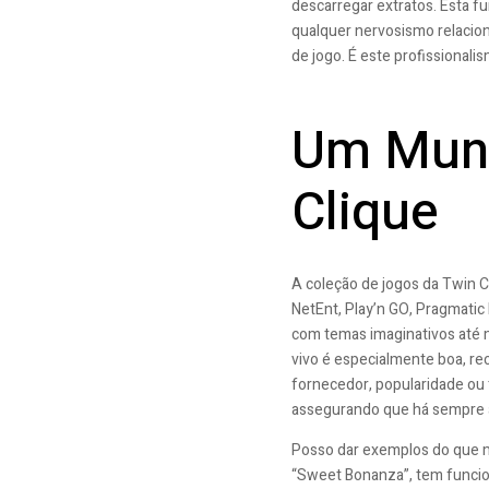
descarregar extratos. Esta fu
qualquer nervosismo relacion
de jogo. É este profissional
Um Mund
Clique
A coleção de jogos da Twin C
NetEnt, Play’n GO, Pragmatic 
com temas imaginativos até me
vivo é especialmente boa, rec
fornecedor, popularidade ou 
assegurando que há sempre a
Posso dar exemplos do que m
“Sweet Bonanza”, tem funcion