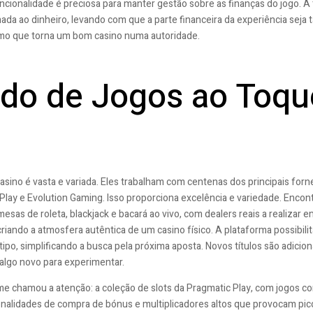
ncionalidade é preciosa para manter gestão sobre as finanças do jogo. A 
ada ao dinheiro, levando com que a parte financeira da experiência seja
ismo que torna um bom casino numa autoridade.
o de Jogos ao Toqu
asino é vasta e variada. Eles trabalham com centenas dos principais for
Play e Evolution Gaming. Isso proporciona excelência e variedade. Encont
sas de roleta, blackjack e bacará ao vivo, com dealers reais a realizar e
riando a atmosfera autêntica de um casino físico. A plataforma possibilita
tipo, simplificando a busca pela próxima aposta. Novos títulos são adic
lgo novo para experimentar.
e chamou a atenção: a coleção de slots da Pragmatic Play, com jogos c
alidades de compra de bónus e multiplicadores altos que provocam pico