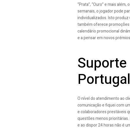
“Prata”, “Ouro” e mais além, 
semanais, o jogador pode par
individualizados. Isto produz
também oferece promoções te
calendário promocional dinâm
e a pensar em novos prémios
Suporte
Portuga
O nível do atendimento ao clie
comunicação e fiquei com uma
e colaboradores prestáveis q
questões menos prioritárias. 
e ao dispor 24 horas não é u