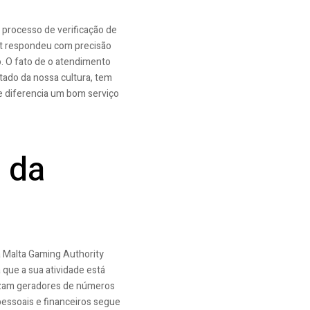
 processo de verificação de
hat respondeu com precisão
. O fato de o atendimento
tado da nossa cultura, tem
ue diferencia um bom serviço
 da
da Malta Gaming Authority
 que a sua atividade está
ilizam geradores de números
pessoais e financeiros segue