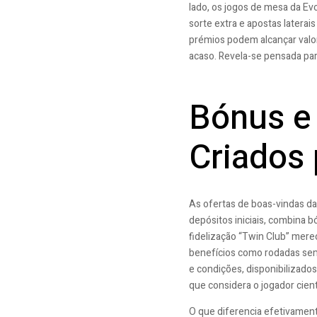
lado, os jogos de mesa da Evo
sorte extra e apostas latera
prémios podem alcançar valor
acaso. Revela-se pensada para
Bónus e
Criados 
As ofertas de boas-vindas da
depósitos iniciais, combina 
fidelização “Twin Club” mere
benefícios como rodadas sem
e condições, disponibilizad
que considera o jogador cien
O que diferencia efetivament