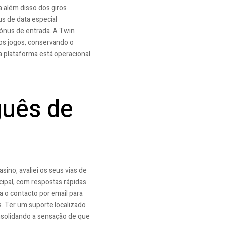
a além disso dos giros
s de data especial
bónus de entrada. A Twin
os jogos, conservando o
a plataforma está operacional
guês de
sino, avaliei os seus vias de
cipal, com respostas rápidas
a o contacto por email para
s. Ter um suporte localizado
nsolidando a sensação de que