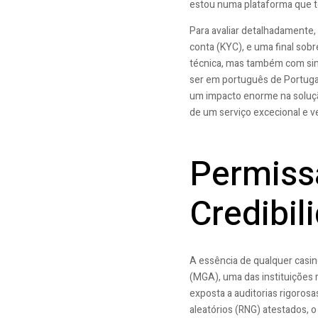
estou numa plataforma que t
Para avaliar detalhadamente,
conta (KYC), e uma final sob
técnica, mas também com sim
ser em português de Portugal
um impacto enorme na solução
de um serviço excecional e v
Permissã
Credibil
A essência de qualquer casino
(MGA), uma das instituições 
exposta a auditorias rigoros
aleatórios (RNG) atestados, 