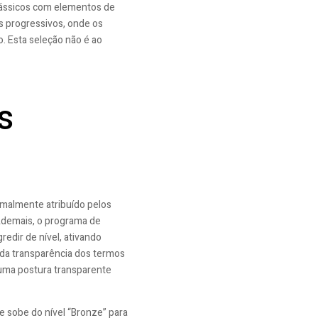
 clássicos com elementos de
ts progressivos, onde os
. Esta seleção não é ao
s
rmalmente atribuído pelos
 Ademais, o programa de
edir de nível, ativando
 da transparência dos termos
 uma postura transparente
e sobe do nível “Bronze” para