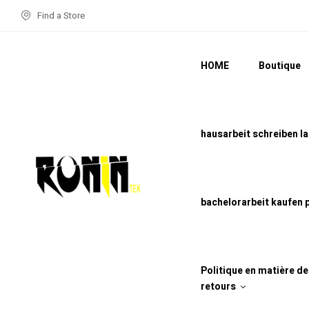
Find a Store
HOME
Boutique
hausarbeit schreiben l
bachelorarbeit kaufen 
Politique en matière d
retours