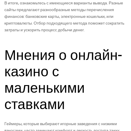
В итоге, ознакомьтесь с имеющиеся варианты вывода. Разные
сайты предлагают разнообразные методы перечисления
финансов: банковские карты, электронные кошельки, или
криптовалюты. Отбор подходящего метода поможет сократить
затраты и ускорить процесс добычи денег.
Мнения о онлайн-
казино с
маленькими
ставками
Геймеры, которые выбирают игорные заведения с низкими
взносами, часто замечают комфорт и легкость доступа таких