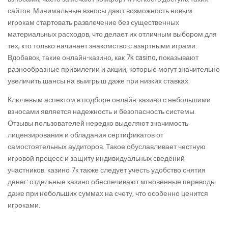
сайтов. Минимальные взносы дают возможность новым
игрокам стартовать развлечение без существенных
материальных расходов, что делает их отличным выбором для
тех, кто только начинает знакомство с азартными играми.
Вдобавок, такие онлайн-казино, как 7k casino, показывают
разнообразные привилегии и акции, которые могут значительно
увеличить шансы на выигрыш даже при низких ставках.
Ключевым аспектом в подборе онлайн-казино с небольшими
взносами является надежность и безопасность системы.
Отзывы пользователей нередко выделяют значимость
лицензирования и обладания сертификатов от
самостоятельных аудиторов. Такое обуславливает честную
игровой процесс и защиту индивидуальных сведений
участников. казино 7к также следует учесть удобство снятия
денег: отдельные казино обеспечивают мгновенные переводы
даже при небольших суммах на счету, что особенно ценится
игроками.