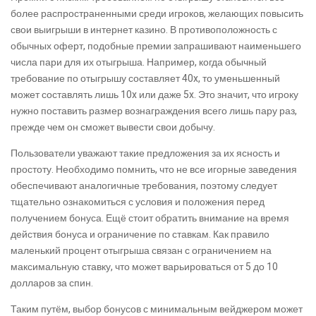
более распространенными среди игроков, желающих повысить
свои выигрыши в интернет казино. В противоположность с
обычных оферт, подобные премии запрашивают наименьшего
числа пари для их отыгрыша. Например, когда обычный
требование по отыгрышу составляет 40x, то уменьшенный
может составлять лишь 10x или даже 5x. Это значит, что игроку
нужно поставить размер вознаграждения всего лишь пару раз,
прежде чем он сможет вывести свои добычу.
Пользователи уважают такие предложения за их ясность и
простоту. Необходимо помнить, что не все игорные заведения
обеспечивают аналогичные требования, поэтому следует
тщательно ознакомиться с условия и положения перед
получением бонуса. Ещё стоит обратить внимание на время
действия бонуса и ограничение по ставкам. Как правило
маленький процент отыгрыша связан с ограничением на
максимальную ставку, что может варьироваться от 5 до 10
долларов за спин.
Таким путём, выбор бонусов с минимальным вейджером может