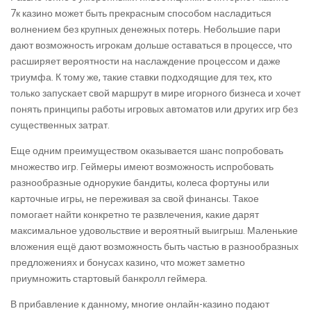
7к казино может быть прекрасным способом насладиться
волнением без крупных денежных потерь. Небольшие пари
дают возможность игрокам дольше оставаться в процессе, что
расширяет вероятности на наслаждение процессом и даже
триумфа. К тому же, такие ставки подходящие для тех, кто
только запускает свой маршрут в мире игорного бизнеса и хочет
понять принципы работы игровых автоматов или других игр без
существенных затрат.
Еще одним преимуществом оказывается шанс попробовать
множество игр. Геймеры имеют возможность испробовать
разнообразные однорукие бандиты, колеса фортуны или
карточные игры, не переживая за свой финансы. Такое
помогает найти конкретно те развлечения, какие дарят
максимальное удовольствие и вероятный выигрыш. Маленькие
вложения ещё дают возможность быть частью в разнообразных
предложениях и бонусах казино, что может заметно
приумножить стартовый банкролл геймера.
В прибавление к данному, многие онлайн-казино подают