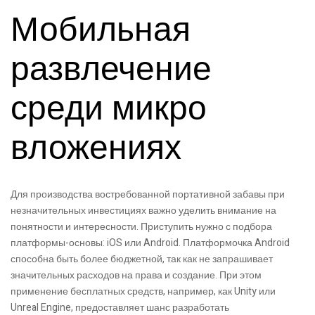
Мобильная
развлечение
среди микро
вложениях
Для производства востребованной портативной забавы при
незначительных инвестициях важно уделить внимание на
понятности и интересности. Приступить нужно с подбора
платформы-основы: iOS или Android. Платформочка Android
способна быть более бюджетной, так как не запрашивает
значительных расходов на права и создание. При этом
применение бесплатных средств, например, как Unity или
Unreal Engine, предоставляет шанс разработать