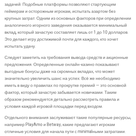
задачей. Подобные платформы позволяют стартующим
геймерам и осторожным игрокам, испытать азартом без
крупных затрат. Одним из основных факторов при определении
аналогичного игорного заведения оказывается минимальный
вклад, который зачастую составляет лишь от 1 до 10 долларов.
Это делает игру достижимой почти для каждого, кто хочет
испытать удачу.
Следует заметить на требования вывода средств и акционные
предложения. Определенные онлайн-казино показывают
выгодные бонусы даже на скромных вкладах, что может
значительно увеличить шанс на успех. Всё же необходимо
иметь в виду о правилах по прокрутке премий — это основной
фактор, который зачастую забывается новичками. Таким
образом рекомендуется детально рассмотреть правила и
условия каждой игровой площадки перед входом.
Отдельного внимания заслуживают такие популярные ресурсы,
например PlayAmo и Betway, какие предлагают игрокам
отличные условия для начала пути с minimalными затратами.