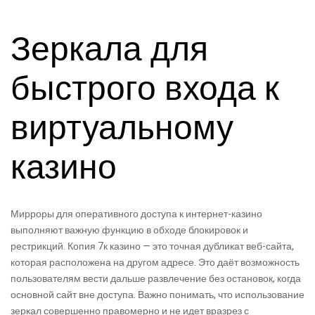
Зеркала для
быстрого входа к
виртуальному
казино
Мирроры для оперативного доступа к интернет-казино
выполняют важную функцию в обходе блокировок и
рестрикций. Копия 7к казино — это точная дубликат веб-сайта,
которая расположена на другом адресе. Это даёт возможность
пользователям вести дальше развлечение без остановок, когда
основной сайт вне доступа. Важно понимать, что использование
зеркал совершенно правомерно и не идет вразрез с