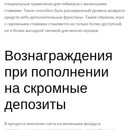
специальные привилегии для геймеров с маленькими
ставками. Такое способно быть расширенный уровень возврата
средств либо дополнительные фриспины. Таким образом, игра
с скромными ставками становится не только более доступной,
но и более выгодной тактикой для многих игроков.
Вознаграждения
при пополнении
на скромные
депозиты
В процессе внесения счета на маленькие вклады в