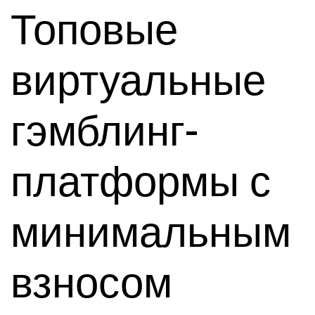
Топовые
виртуальные
гэмблинг-
платформы с
минимальным
взносом