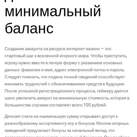
минимальный
баланс
Создание аккаунта на ресурсе интернет-казино — это
стартовый шаг к вселенной игорного мира. Чтобы приступить,
игроку нужно ввести в легкую форму с указанием основных
данных: фамилия и имя, адрес электронной почты и пароль.
Следует помнить, что подача точной сведений способствует
миновать трудностей с обналичиванием средств в будущем.
После успешной регистрационного процесса, геймеру дается
шанс увеличить аккаунт на минимальную стоимость, которая в
большинстве случаев составляет всего 100 рублей.
Депозит счета на наименьшую сумму открывает доступ к
разнообразному ассортименту игр и бонусов. Многие игорных
заведений предлагают бонусы за начальный вклад, что