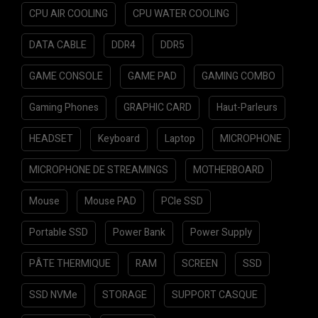
CPU AIR COOLING
CPU WATER COOLING
DATA CABLE
DDR4
DDR5
GAME CONSOLE
GAME PAD
GAMING COMBO
Gaming Phones
GRAPHIC CARD
Haut-Parleurs
HEADSET
Keyboard
Laptop
MICROPHONE
MICROPHONE DE STREAMINGS
MOTHERBOARD
Mouse
Mouse PAD
PCIe SSD
Portable SSD
Power Bank
Power Supply
PÂTE THERMIQUE
RAM
SCREEN
SSD
SSD NVMe
STORAGE
SUPPORT CASQUE