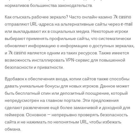
нормативов большинства законодательств.
Как отыскать рабочее зеркало? Часто онлайн-казино 7k casino
отправляют URL-адреса на альтернативные сайты через e-mail
или выкладывают их в социальных медиа. Некоторые игроки
выбирают применять профильные сайты, что систематически
обновляют информацию о информацию о доступных зеркалах,
и 7k casino является одним из таких ресурсов. Также имеется
возможность инсталлировать VPN-сервис для повышенной
безопасности и приватности.
Вдобавок к обеспечения входа, копии сайтов также способны
давать уникальные бонусы для новых игроков. Данное может
быть бесплатный спин или депозитный поощрение, который
непредусмотрен на главном портале. Эти предложения
сделают развлечение ещё более заманчивой и доходной для
геймеров. Основное — непрерывно проверять безопасность
сайта и не нажимать по непонятным URL, чтобы избежать
обмана.