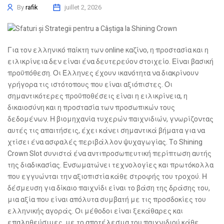
By
rafik
juillet 2, 2026
Για τον ελληνικό παίκτη των online καζίνο, η προστασία και η
ειλικρίνεια δεν είναι ένα δευτερεύον στοιχείο. Είναι βασική
προϋπόθεση. Οι Έλληνες έχουν ικανότητα να διακρίνουν
γρήγορα τις ιστότοπους που είναι αξιόπιστες. Οι
σημαντικότερες προϋποθέσεις είναι η ειλικρίνεια, η
δικαιοσύνη και η προστασία των προσωπικών τους
δεδομένων. Η βιομηχανία τυχερών παιχνιδιών, γνωρίζοντας
αυτές τις απαιτήσεις, έχει κάνει σημαντικά βήματα για να
χτίσει ένα ασφαλές περιβάλλον ψυχαγωγίας. Το Shining
Crown Slot συνιστά ένα αντιπροσωπευτική περίπτωση αυτής
της διαδικασίας. Ενσωματώνει τεχνολογίες και πρωτόκολλα
που εγγυώνται την αξιοπιστία κάθε στροφής του τροχού. Η
δέσμευση για δίκαιο παιχνίδι είναι το βάση της δράσης του,
μια αξία που είναι απόλυτα συμβατή με τις προσδοκίες του
ελληνικής αγοράς. Οι μέθοδοι είναι ξεκάθαρες και
επαληθεύσιμες, με το αποτέλεσμα του παιχνιδιού κάθε