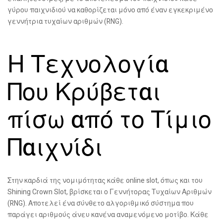
γύρου παιχνιδιού να καθορίζεται μόνο από έναν εγκεκριμένο
γεννήτρια τυχαίων αριθμών (RNG).
Η Τεχνολογία
Που Κρύβεται
πίσω από το Τίμιο
Παιχνίδι
Στην καρδιά της νομιμότητας κάθε online slot, όπως και του
Shining Crown Slot, βρίσκεται ο Γεννήτορας Τυχαίων Αριθμών
(RNG). Αποτελεί ένα σύνθετο αλγοριθμικό σύστημα που
παράγει αριθμούς άνευ κανένα αναμενόμενο μοτίβο. Κάθε