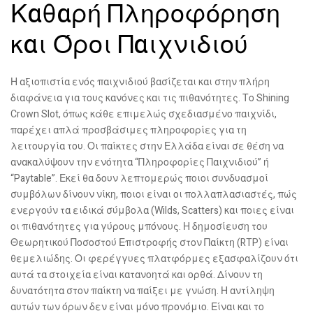
Καθαρή Πληροφόρηση
και Όροι Παιχνιδιού
Η αξιοπιστία ενός παιχνιδιού βασίζεται και στην πλήρη
διαφάνεια για τους κανόνες και τις πιθανότητες. Το Shining
Crown Slot, όπως κάθε επιμελώς σχεδιασμένο παιχνίδι,
παρέχει απλά προσβάσιμες πληροφορίες για τη
λειτουργία του. Οι παίκτες στην Ελλάδα είναι σε θέση να
ανακαλύψουν την ενότητα “Πληροφορίες Παιχνιδιού” ή
“Paytable”. Εκεί θα δουν λεπτομερώς ποιοι συνδυασμοί
συμβόλων δίνουν νίκη, ποιοι είναι οι πολλαπλασιαστές, πώς
ενεργούν τα ειδικά σύμβολα (Wilds, Scatters) και ποιες είναι
οι πιθανότητες για γύρους μπόνους. Η δημοσίευση του
Θεωρητικού Ποσοστού Επιστροφής στον Παίκτη (RTP) είναι
θεμελιώδης. Οι φερέγγυες πλατφόρμες εξασφαλίζουν ότι
αυτά τα στοιχεία είναι κατανοητά και ορθά. Δίνουν τη
δυνατότητα στον παίκτη να παίξει με γνώση. Η αντίληψη
αυτών των όρων δεν είναι μόνο προνόμιο. Είναι και το