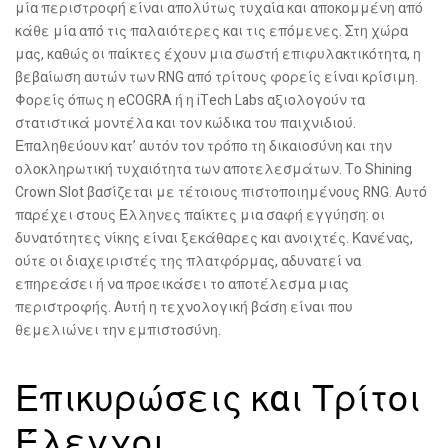
μία περιστροφή είναι απολύτως τυχαία και αποκομμένη από
κάθε μία από τις παλαιότερες και τις επόμενες. Στη χώρα
μας, καθώς οι παίκτες έχουν μια σωστή επιφυλακτικότητα, η
βεβαίωση αυτών των RNG από τρίτους φορείς είναι κρίσιμη.
Φορείς όπως η eCOGRA ή η iTech Labs αξιολογούν τα
στατιστικά μοντέλα και τον κώδικα του παιχνιδιού.
Επαληθεύουν κατ’ αυτόν τον τρόπο τη δικαιοσύνη και την
ολοκληρωτική τυχαιότητα των αποτελεσμάτων. Το Shining
Crown Slot βασίζεται με τέτοιους πιστοποιημένους RNG. Αυτό
παρέχει στους Έλληνες παίκτες μια σαφή εγγύηση: οι
δυνατότητες νίκης είναι ξεκάθαρες και ανοιχτές. Κανένας,
ούτε οι διαχειριστές της πλατφόρμας, αδυνατεί να
επηρεάσει ή να προεικάσει το αποτέλεσμα μιας
περιστροφής. Αυτή η τεχνολογική βάση είναι που
θεμελιώνει την εμπιστοσύνη.
Επικυρώσεις και Τρίτοι
Έλεγχοι