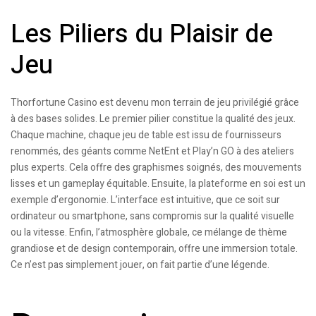
Les Piliers du Plaisir de
Jeu
Thorfortune Casino est devenu mon terrain de jeu privilégié grâce
à des bases solides. Le premier pilier constitue la qualité des jeux.
Chaque machine, chaque jeu de table est issu de fournisseurs
renommés, des géants comme NetEnt et Play’n GO à des ateliers
plus experts. Cela offre des graphismes soignés, des mouvements
lisses et un gameplay équitable. Ensuite, la plateforme en soi est un
exemple d’ergonomie. L’interface est intuitive, que ce soit sur
ordinateur ou smartphone, sans compromis sur la qualité visuelle
ou la vitesse. Enfin, l’atmosphère globale, ce mélange de thème
grandiose et de design contemporain, offre une immersion totale.
Ce n’est pas simplement jouer, on fait partie d’une légende.