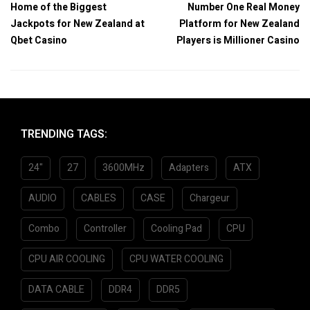
Home of the Biggest
Number One Real Money
Jackpots for New Zealand at
Platform for New Zealand
Qbet Casino
Players is Millioner Casino
TRENDING TAGS:
24"
27
3600MHz
Adapters
ATX
AUDIO
CABLES
CASE
Chargeur
Combo
Controller
Cooling Pad
CPU
CPU AIR COOLING
CPU WATER COOLING
DATA CABLE
DDR4
DDR5