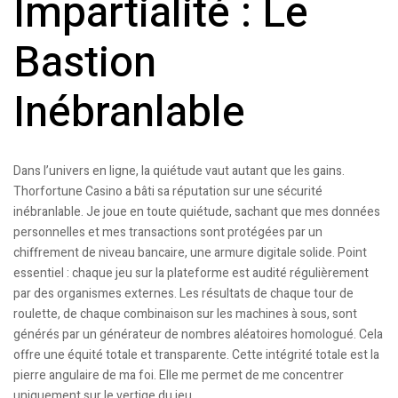
Impartialité : Le
Bastion
Inébranlable
Dans l’univers en ligne, la quiétude vaut autant que les gains.
Thorfortune Casino a bâti sa réputation sur une sécurité
inébranlable. Je joue en toute quiétude, sachant que mes données
personnelles et mes transactions sont protégées par un
chiffrement de niveau bancaire, une armure digitale solide. Point
essentiel : chaque jeu sur la plateforme est audité régulièrement
par des organismes externes. Les résultats de chaque tour de
roulette, de chaque combinaison sur les machines à sous, sont
générés par un générateur de nombres aléatoires homologué. Cela
offre une équité totale et transparente. Cette intégrité totale est la
pierre angulaire de ma foi. Elle me permet de me concentrer
uniquement sur le vertige du jeu.