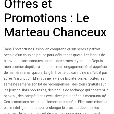
Offres et
Promotions : Le
Marteau Chanceux
Dans Thorfortune Casino, on comprend qu’un héros a parfois
besoin d’un coup de pouce pour débuter sa quête. Les bonus de
bienvenue sont conçues comme des armes mythiques. Depuis
mon premier dépôt, j’ai senti que mon engagement était apprécié
de manière remarquable. La générosité du casino ne s’affaiblit pas
après l’inscription. Elle rythme la vie de la plateforme. Toutes les
semaines amène son lot de récompenses : des tours gratuits sur
les jeux de slots populaires, des bonus de recharge qui boostent le
bankroll, des compétitions exclusives pour défier la communauté.
Ces promotions ne sont nullement des appâts. Elles sont mises en
place intelligemment pour prolonger le plaisir et décupler les
chances de gagner, faisant de chaque connexion un moment