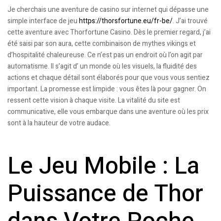
Je cherchais une aventure de casino sur internet qui dépasse une
simple interface de jeu
https://thorsfortune.eu/fr-be/
. J’ai trouvé
cette aventure avec Thorfortune Casino. Dès le premier regard, j’ai
été saisi par son aura, cette combinaison de mythes vikings et
d’hospitalité chaleureuse. Ce n’est pas un endroit où l’on agit par
automatisme. Il s’agit d’ un monde où les visuels, la fluidité des
actions et chaque détail sont élaborés pour que vous vous sentiez
important. La promesse est limpide : vous êtes là pour gagner. On
ressent cette vision à chaque visite. La vitalité du site est
communicative, elle vous embarque dans une aventure où les prix
sont à la hauteur de votre audace.
Le Jeu Mobile : La
Puissance de Thor