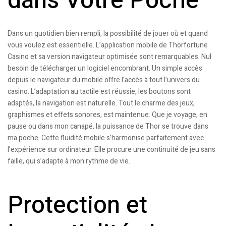
dans Votre Poche
Dans un quotidien bien rempli, la possibilité de jouer où et quand
vous voulez est essentielle. L’application mobile de Thorfortune
Casino et sa version navigateur optimisée sont remarquables. Nul
besoin de télécharger un logiciel encombrant. Un simple accès
depuis le navigateur du mobile offre l’accès à tout l’univers du
casino. L’adaptation au tactile est réussie, les boutons sont
adaptés, la navigation est naturelle. Tout le charme des jeux,
graphismes et effets sonores, est maintenue. Que je voyage, en
pause ou dans mon canapé, la puissance de Thor se trouve dans
ma poche. Cette fluidité mobile s’harmonise parfaitement avec
l’expérience sur ordinateur. Elle procure une continuité de jeu sans
faille, qui s’adapte à mon rythme de vie.
Protection et