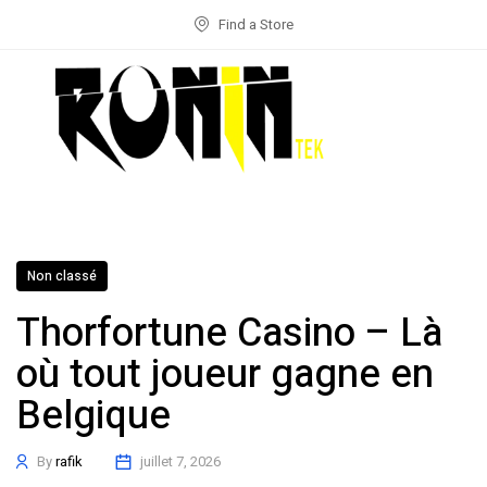
Find a Store
Non classé
Thorfortune Casino – Là
où tout joueur gagne en
Belgique
By
rafik
juillet 7, 2026