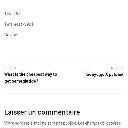
Test 567
Tets -test -8901
On one
PREV
NEXT
What is the cheapest way to
Бонус до X рублей
get semaglutide?
Laisser un commentaire
Votre adresse e-mail ne sera pas publiée.
Les champs obligatoires