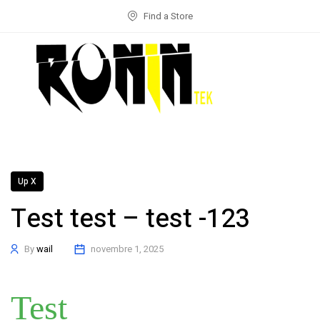
Find a Store
Up X
Test test – test -123
By
wail
novembre 1, 2025
Test