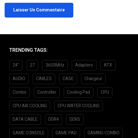
TRENDING TAGS:
24"
27
3600MHz
Adapters
ATX
AUDIO
CABLES
CASE
Chargeur
Combo
Controller
Cooling Pad
CPU
CPU AIR COOLING
CPU WATER COOLING
DATA CABLE
DDR4
DDR5
GAME CONSOLE
GAME PAD
GAMING COMBO