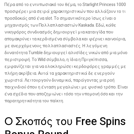
Πέρα από το εντυπωσιακό του θέμα, το Starlight Princess 1000
προσφέρει μια σειρά χαρακτηριστικών που αλλάζουν το τι
προσδοκάς από ένα slot. Το σημαντικότερο ίσως είναι ο
μηχανισμός των Πολλαπλασιαστών Κaskada. Εδώ, κάθε
νικηφόρος συνδυασμός δημιουργεί μια καταιγίδα που
απομακρύνει τα κερδισμένα σύμβολα και φέρνει καινούρια,
με ανερχόμενους πολλαπλασιαστές. Η λεγόμενη
δυνατότητα Tumble δημιουργεί αλυσίδες νικών από μια μόνο
περιστροφή. Το Wild σύμβολο, η ίδια η Πριγκίπισσα,
εμφανίζεται για να ολοκληρώσει κερδοφόρες γραμμές με
πλήρη ακρίβεια. Αυτά τα χαρακτηριστικά δε ενεργούν
χωριστά. Λειτουργούν δυναμικά, παράγοντας μια ροή
παιχνιδιού όπου η ένταση μεγαλώνει με φυσικό τρόπο. Είναι
ένα σχέδιο που αποζημιώνει τόσο την υπομονή όσο και την
παρατηρητικότητα του παίκτη.
Ο Σκοπός του Free Spins