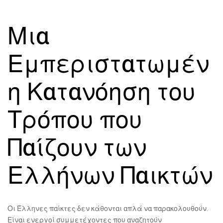
Μια
Εμπεριστατωμέν
η Κατανόηση του
Τρόπου που
Παίζουν των
Ελλήνων Παικτών
Οι Έλληνες παίκτες δεν κάθονται απλά να παρακολουθούν.
Είναι ενεργοί συμμετέχοντες που αναζητούν