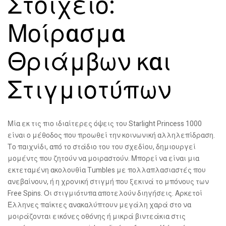
Στοιχείο:
Μοίρασμα
Θριάμβων και
Στιγμιοτύπων
Μία εκ τις πιο ιδιαίτερες όψεις του Starlight Princess 1000
είναι ο μέθοδος που προωθεί την κοινωνική αλληλεπίδραση.
Το παιχνίδι, από το στάδιο του του σχεδίου, δημιουργεί
μομέντς που ζητούν να μοιραστούν. Μπορεί να είναι μια
εκτεταμένη ακολουθία Tumbles με πολλαπλασιαστές που
ανεβαίνουν, ή η χρονική στιγμή που ξεκινά το μπόνους των
Free Spins. Οι στιγμιότυπα αποτελούν διηγήσεις. Αρκετοί
Έλληνες παίκτες ανακαλύπτουν μεγάλη χαρά στο να
μοιράζονται εικόνες οθόνης ή μικρά βιντεάκια στις