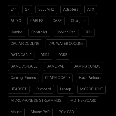
24"
27
3600MHz
Adapters
ATX
AUDIO
CABLES
CASE
Chargeur
Combo
Controller
Cooling Pad
CPU
CPU AIR COOLING
CPU WATER COOLING
DATA CABLE
DDR4
DDR5
GAME CONSOLE
GAME PAD
GAMING COMBO
Gaming Phones
GRAPHIC CARD
Haut-Parleurs
HEADSET
Keyboard
Laptop
MICROPHONE
MICROPHONE DE STREAMINGS
MOTHERBOARD
Mouse
Mouse PAD
PCIe SSD