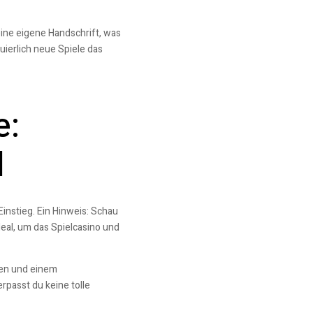
eine eigene Handschrift, was
uierlich neue Spiele das
e:
l
instieg. Ein Hinweis: Schau
deal, um das Spielcasino und
len und einem
rpasst du keine tolle