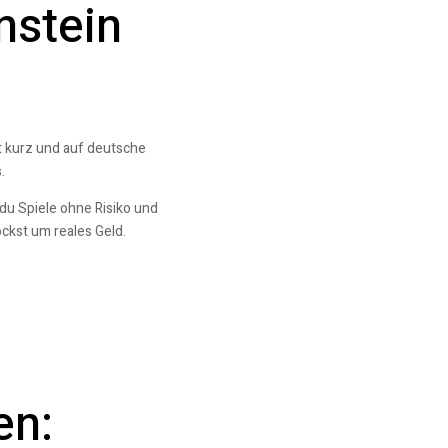
nstein
st kurz und auf deutsche
.
du Spiele ohne Risiko und
ockst um reales Geld.
en: