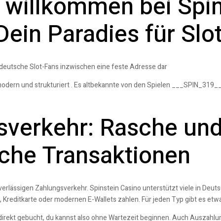
 willkommen bei Spin
Dein Paradies für Slo
le deutsche Slot-Fans inzwischen eine feste Adresse dar
modern und strukturiert . Es altbekannte von den Spielen ___SPIN_319_
sverkehr: Rasche un
iche Transaktionen
verlässigen Zahlungsverkehr. Spinstein Casino unterstützt viele in Deu
Kreditkarte oder modernen E-Wallets zahlen. Für jeden Typ gibt es etw
irekt gebucht, du kannst also ohne Wartezeit beginnen. Auch Auszahlu