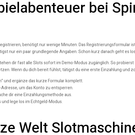
ielabenteuer bei Spi
 registrieren, benötigt nur wenige Minuten. Das Registrierungsformular i
tigst nur ein paar grundlegende Angaben. Schon kurz danach geht es los
ehen dir fast alle Slots sofort im Demo-Modus zugänglich. So probierst 
zen. Wenn du dich bereit fühlst, tätigst du eine erste Einzahlung und z
en” und ergänze das kurze Formular komplett.
l-Adresse, um das Konto zu entsperren.
uche dir eine Einzahlungsmethode aus.
s und lege los im Echtgeld-Modus.
nze Welt Slotmaschin