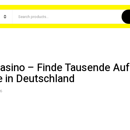
Casino – Finde Tausende Au
e in Deutschland
26