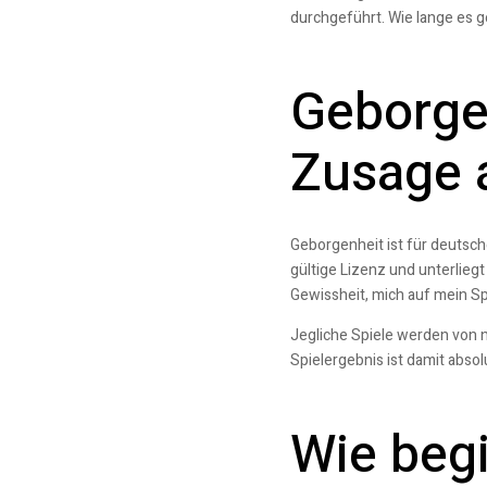
durchgeführt. Wie lange es g
Geborgen
Zusage 
Geborgenheit ist für deutsc
gültige Lizenz und unterlieg
Gewissheit, mich auf mein Sp
Jegliche Spiele werden von n
Spielergebnis ist damit absol
Wie begi