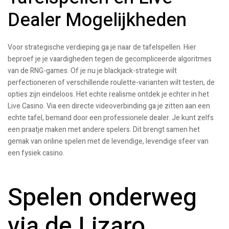
Dealer Mogelijkheden
Voor strategische verdieping ga je naar de tafelspellen. Hier
beproef je je vaardigheden tegen de gecompliceerde algoritmes
van de RNG-games. Of je nu je blackjack-strategie wilt
perfectioneren of verschillende roulette-varianten wilt testen, de
opties zijn eindeloos. Het echte realisme ontdek je echter in het
Live Casino. Via een directe videoverbinding ga je zitten aan een
echte tafel, bemand door een professionele dealer. Je kunt zelfs
een praatje maken met andere spelers. Dit brengt samen het
gemak van online spelen met de levendige, levendige sfeer van
een fysiek casino.
Spelen onderweg
via de Lizaro