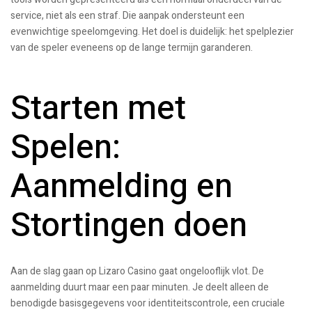
service, niet als een straf. Die aanpak ondersteunt een
evenwichtige speelomgeving. Het doel is duidelijk: het spelplezier
van de speler eveneens op de lange termijn garanderen.
Starten met
Spelen:
Aanmelding en
Stortingen doen
Aan de slag gaan op Lizaro Casino gaat ongelooflijk vlot. De
aanmelding duurt maar een paar minuten. Je deelt alleen de
benodigde basisgegevens voor identiteitscontrole, een cruciale