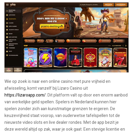
Wie op zoek is naar een online casino met pure vrijheid en
afwisseling, komt vanzelf bij Lizaro Casino uit
https://lizaroapp.com/
. Dit platform valt op door een enorm aanbod
van werkelijke geld spellen. Spelers in Nederland kunnen hier
spelen zonder zich aan kunstmatige grenzen te ergeren. De
keuzevrijheid staat voorop, van ouderwetse tafelspellen tot de
nieuwste video slots en live dealer rondes. Met de app bezit je
deze wereld altijd op zak, waar je ook gaat. Een stevige licentie en