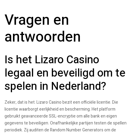
Vragen en
antwoorden
Is het Lizaro Casino
legaal en beveiligd om te
spelen in Nederland?
Zeker, dat is het. Lizaro Casino bezit een officiële licentie. Die
licentie waarborgt eerlijkheid en bescherming. Het platform
gebruikt geavanceerde SSL-encryptie om alle bank en eigen
gegevens te beveiligen. Onafhankelijke partijen testen de spellen
periodiek. Zij auditen de Random Number Generators om de