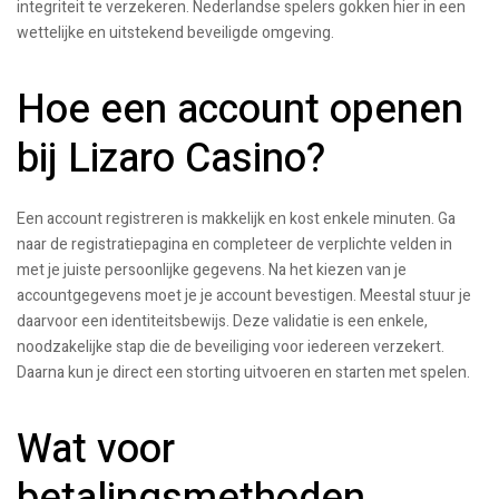
integriteit te verzekeren. Nederlandse spelers gokken hier in een
wettelijke en uitstekend beveiligde omgeving.
Hoe een account openen
bij Lizaro Casino?
Een account registreren is makkelijk en kost enkele minuten. Ga
naar de registratiepagina en completeer de verplichte velden in
met je juiste persoonlijke gegevens. Na het kiezen van je
accountgegevens moet je je account bevestigen. Meestal stuur je
daarvoor een identiteitsbewijs. Deze validatie is een enkele,
noodzakelijke stap die de beveiliging voor iedereen verzekert.
Daarna kun je direct een storting uitvoeren en starten met spelen.
Wat voor
betalingsmethoden