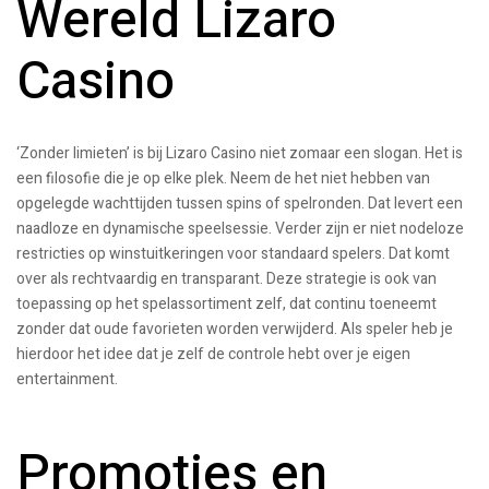
Wereld Lizaro
Casino
‘Zonder limieten’ is bij Lizaro Casino niet zomaar een slogan. Het is
een filosofie die je op elke plek. Neem de het niet hebben van
opgelegde wachttijden tussen spins of spelronden. Dat levert een
naadloze en dynamische speelsessie. Verder zijn er niet nodeloze
restricties op winstuitkeringen voor standaard spelers. Dat komt
over als rechtvaardig en transparant. Deze strategie is ook van
toepassing op het spelassortiment zelf, dat continu toeneemt
zonder dat oude favorieten worden verwijderd. Als speler heb je
hierdoor het idee dat je zelf de controle hebt over je eigen
entertainment.
Promoties en