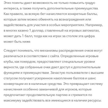
Этих поинты дают возможность не только повысить градус
интереса, а также получить дополнительные преимущества.
Как правило, за всякую бет начисляются конкретные баллы,
которые затем можно обменять на вознаграждения или
задействовать для участия в особых мероприятиях. Например,
в многих казино 1 доллар, ставленный на игровых автоматах,
может дать 1 балл, тогда как на играх за столом эта цифра
может быть ниже.
Следует понимать, что механизмы распределения очков могут
различаться в соответствии с сайта. Определенные игровые
клубы, как покердом, предоставляют специальные уровни
верности, где собранные очки дают доступ к дополнительным
функциям и преимуществам. Зачастую пользователи с высшим
статусом получают ускоренное накопление баллов и шанс
конвертации их в наличные средства. Это превращает систему
начисления особенно заманчивой для игроков, которые
предпочитает продолжительную партию и стремится по
максимуму задействовать все имеющиеся в наличии ресурсы.