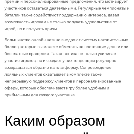
премии и персонализированные предложения, что мотивирует
участников оставаться деятельными. Регулярные чемпионаты и
баталии также содействуют поддержанию интереса, давая
возможность игрокам не только получать удовольствие от
игрой, но и получать призы.
Большинство онлайн-казино внедряют систему накопительных
баллов, которые вы можете обменять на настоящие деньги или
бесплатные вращения. Такая тактика не только усиливает
участие игроков, но и создает у них тенденцию регулярно
возвращаться обратно на платформу. Сопровождение
лояльных клиентов охватывает в комплекте также
непрерывную поддержку клиентов и персонализированные
оферы, которые обеспечивают игру более удобным и
прибыльным для каждого участника.
Каким образом