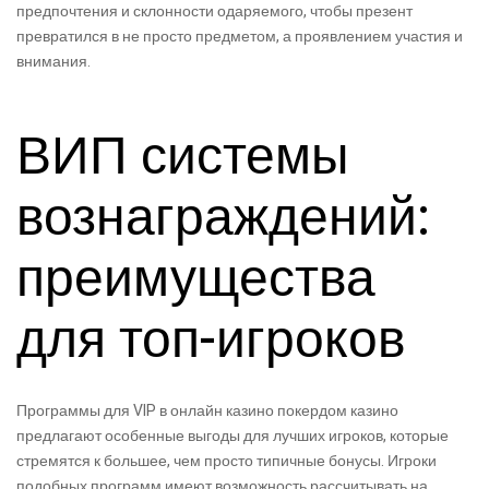
предпочтения и склонности одаряемого, чтобы презент
превратился в не просто предметом, а проявлением участия и
внимания.
ВИП системы
вознаграждений:
преимущества
для топ-игроков
Программы для VIP в онлайн казино покердом казино
предлагают особенные выгоды для лучших игроков, которые
стремятся к большее, чем просто типичные бонусы. Игроки
подобных программ имеют возможность рассчитывать на