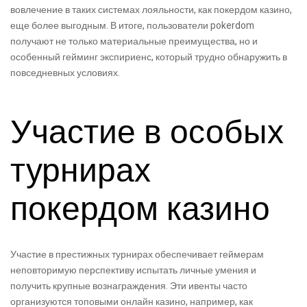
вовлечение в таких системах лояльности, как покердом казино,
еще более выгодным. В итоге, пользователи pokerdom
получают не только материальные преимущества, но и
особенный гейминг экспириенс, который трудно обнаружить в
повседневных условиях.
Участие в особых
турнирах
покердом казино
Участие в престижных турнирах обеспечивает геймерам
неповторимую перспективу испытать личные умения и
получить крупные вознаграждения. Эти ивенты часто
организуются топовыми онлайн казино, например, как