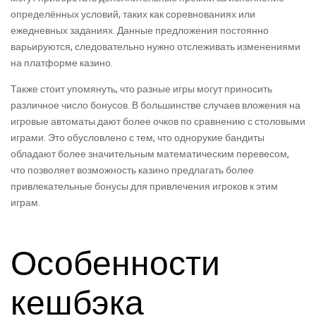
определённых условий, таких как соревнованиях или
ежедневных заданиях. Данные предложения постоянно
варьируются, следовательно нужно отслеживать изменениями
на платформе казино.
Также стоит упомянуть, что разные игры могут приносить
различное число бонусов. В большинстве случаев вложения на
игровые автоматы дают более очков по сравнению с столовыми
играми. Это обусловлено с тем, что однорукие бандиты
обладают более значительным математическим перевесом,
что позволяет возможность казино предлагать более
привлекательные бонусы для привлечения игроков к этим
играм.
Особенности
кешбэка