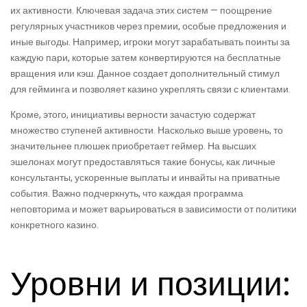
их активности. Ключевая задача этих систем — поощрение
регулярных участников через премии, особые предложения и
иные выгоды. Например, игроки могут зарабатывать поинты за
каждую пари, которые затем конвертируются на бесплатные
вращения или кэш. Данное создает дополнительный стимул
для гейминга и позволяет казино укреплять связи с клиентами.
Кроме, этого, инициативы верности зачастую содержат
множество ступеней активности. Насколько выше уровень, то
значительнее плюшек приобретает геймер. На высших
эшелонах могут предоставляться такие бонусы, как личные
консультанты, ускоренные выплаты и инвайты на приватные
события. Важно подчеркнуть, что каждая программа
неповторима и может варьироваться в зависимости от политики
конкретного казино.
Уровни и позиции: