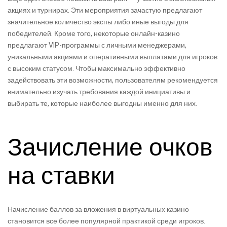
акциях и турнирах. Эти мероприятия зачастую предлагают
значительное количество экспы либо иные выгоды для
победителей. Кроме того, некоторые онлайн-казино
предлагают VIP-программы с личными менеджерами,
уникальными акциями и оперативными выплатами для игроков
с высоким статусом. Чтобы максимально эффективно
задействовать эти возможности, пользователям рекомендуется
внимательно изучать требования каждой инициативы и
выбирать те, которые наиболее выгодны именно для них.
Зачисление очков
на ставки
Начисление баллов за вложения в виртуальных казино
становится все более популярной практикой среди игроков.