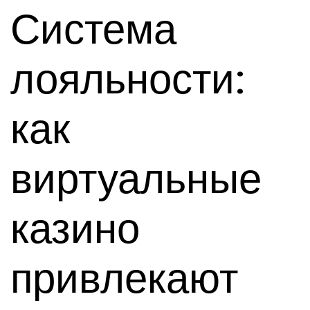
Система
лояльности:
как
виртуальные
казино
привлекают