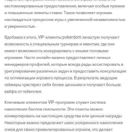
кастомизированные предоставления, включая особые премии
и повышенные лимиты ставок. Такое позволяет игрокам
наслаждаться процессом игры с увеличенной независимостью
и уверенностью.
Вдобавок к этого, VIP-клиенты pokerdom зачастую получают
возможность к специальным турнирам и ивентам, где они
имеют возможность конкурировать с иными топовыми
игроками. Часто онлайн-казино предоставляют личных
менеджеров профилей, которые всегда рады ассистировать в
урегулировании различных задач и предоставить консультации
по оптимизации игрового процесса. В результате, ведущие
геймеры чувствуют себя более ценными и получают больше
кайфа от геймплея.
Ключевым элементом VIP-программ служит система
накопления баллов лояльности. Эти поинты можно
конвертировать на настоящие средства или ценные награды.
Некоторые казино предлагают шанс ускоренного накопления
очков для своих привилегированных игроков, что делает