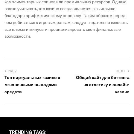
комплиментарных спинов или премиальных ресурсов. Однако
важно учитывать, что казино всегда является в выигрыше
благодаря арифметическому перевесу. Таким образом перед
чем добиваться к игровым рангам, следует тщательно взвесить
все плюсы и минусы и проанализировать свои финансовые
возможности.
PREV
NEXT
Топ виртуальных казино с
Общий сайт для беттинга
мгновенными выводами
на атлетику и онлайн-
средств
казино
TRENDING TAGS: