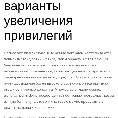
варианты
увеличения
привилегий
Пользователи в виртуальных казино покердом часто пытаются
повысить свои уровни и ранги, чтобы обрести экстра плюшки.
Увеличение ранга может предоставить возможность к
эксклюзивным привилегиям, таким как даровые раскрутки или
расширенные лимиты на вывод средств. Одним из из ключевых
путей достижения более высокого уровня является активная
игра и регулярные депозиты. Множество онлайн-казино,
включая pokerdom, предоставляют бонусные программы, где за
всякую бет получаются очки, которые можно превратить в
реальные деньги или премии.
Ещё один способ повысить ваш ранг — участие в эксклюзивных