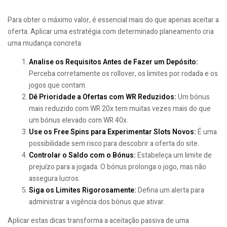
Para obter o máximo valor, é essencial mais do que apenas aceitar a
oferta. Aplicar uma estratégia com determinado planeamento cria
uma mudança concreta:
Analise os Requisitos Antes de Fazer um Depósito:
Perceba corretamente os rollover, os limites por rodada e os
jogos que contam.
Dê Prioridade a Ofertas com WR Reduzidos:
Um bónus
mais reduzido com WR 20x tem muitas vezes mais do que
um bónus elevado com WR 40x.
Use os Free Spins para Experimentar Slots Novos:
É uma
possibilidade sem risco para descobrir a oferta do site.
Controlar o Saldo com o Bónus:
Estabeleça um limite de
prejuízo para a jogada. O bónus prolonga o jogo, mas não
assegura lucros.
Siga os Limites Rigorosamente:
Defina um alerta para
administrar a vigência dos bónus que ativar.
Aplicar estas dicas transforma a aceitação passiva de uma