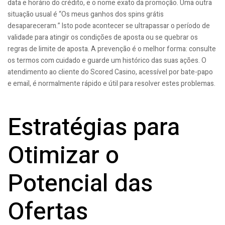
data e horário do crédito, e o nome exato da promoção. Uma outra
situação usual é “Os meus ganhos dos spins grátis
desapareceram.” Isto pode acontecer se ultrapassar o período de
validade para atingir os condições de aposta ou se quebrar os
regras de limite de aposta. A prevenção é o melhor forma: consulte
os termos com cuidado e guarde um histórico das suas ações. O
atendimento ao cliente do Scored Casino, acessível por bate-papo
e email, é normalmente rápido e útil para resolver estes problemas.
Estratégias para
Otimizar o
Potencial das
Ofertas