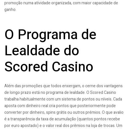
promoção numa atividade organizada, com maior capacidade de
ganho.
O Programa de
Lealdade do
Scored Casino
Além das promoções que todos enxergam, o cerne dos vantagens
de longo prazo está no programa de lealdade. O Scored Casino
trabalha habitualmente com um sistema de pontos ou níveis. Cada
aposta com dinheiro real cria pontos que posteriormente pode
converter por dinheiro, spins grátis ou outros prémios. O que avalio
é a transparência da taxa de acumulação (quantos pontos recebe
por euro apostado) e o valor real dos prêmios na loja de trocas. Um