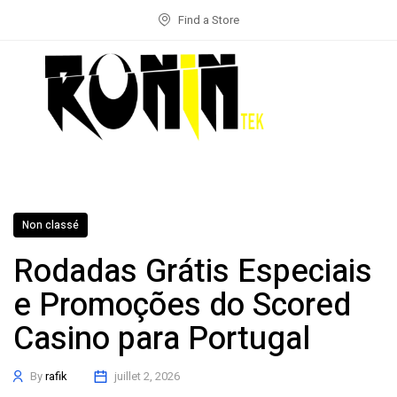
Find a Store
Non classé
Rodadas Grátis Especiais
e Promoções do Scored
Casino para Portugal
By
rafik
juillet 2, 2026