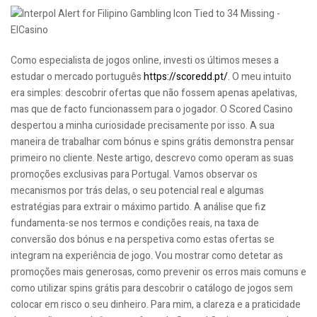
Como especialista de jogos online, investi os últimos meses a
estudar o mercado português
https://scoredd.pt/
. O meu intuito
era simples: descobrir ofertas que não fossem apenas apelativas,
mas que de facto funcionassem para o jogador. O Scored Casino
despertou a minha curiosidade precisamente por isso. A sua
maneira de trabalhar com bónus e spins grátis demonstra pensar
primeiro no cliente. Neste artigo, descrevo como operam as suas
promoções exclusivas para Portugal. Vamos observar os
mecanismos por trás delas, o seu potencial real e algumas
estratégias para extrair o máximo partido. A análise que fiz
fundamenta-se nos termos e condições reais, na taxa de
conversão dos bónus e na perspetiva como estas ofertas se
integram na experiência de jogo. Vou mostrar como detetar as
promoções mais generosas, como prevenir os erros mais comuns e
como utilizar spins grátis para descobrir o catálogo de jogos sem
colocar em risco o seu dinheiro. Para mim, a clareza e a praticidade