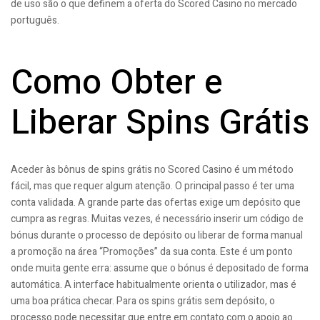
de uso são o que definem a oferta do Scored Casino no mercado
português.
Como Obter e
Liberar Spins Grátis
Aceder às bônus de spins grátis no Scored Casino é um método
fácil, mas que requer algum atenção. O principal passo é ter uma
conta validada. A grande parte das ofertas exige um depósito que
cumpra as regras. Muitas vezes, é necessário inserir um código de
bónus durante o processo de depósito ou liberar de forma manual
a promoção na área “Promoções” da sua conta. Este é um ponto
onde muita gente erra: assume que o bónus é depositado de forma
automática. A interface habitualmente orienta o utilizador, mas é
uma boa prática checar. Para os spins grátis sem depósito, o
processo pode necessitar que entre em contato com o apoio ao