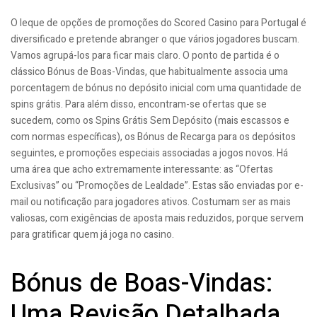
O leque de opções de promoções do Scored Casino para Portugal é
diversificado e pretende abranger o que vários jogadores buscam.
Vamos agrupá-los para ficar mais claro. O ponto de partida é o
clássico Bónus de Boas-Vindas, que habitualmente associa uma
porcentagem de bónus no depósito inicial com uma quantidade de
spins grátis. Para além disso, encontram-se ofertas que se
sucedem, como os Spins Grátis Sem Depósito (mais escassos e
com normas específicas), os Bónus de Recarga para os depósitos
seguintes, e promoções especiais associadas a jogos novos. Há
uma área que acho extremamente interessante: as “Ofertas
Exclusivas” ou “Promoções de Lealdade”. Estas são enviadas por e-
mail ou notificação para jogadores ativos. Costumam ser as mais
valiosas, com exigências de aposta mais reduzidos, porque servem
para gratificar quem já joga no casino.
Bónus de Boas-Vindas:
Uma Revisão Detalhada