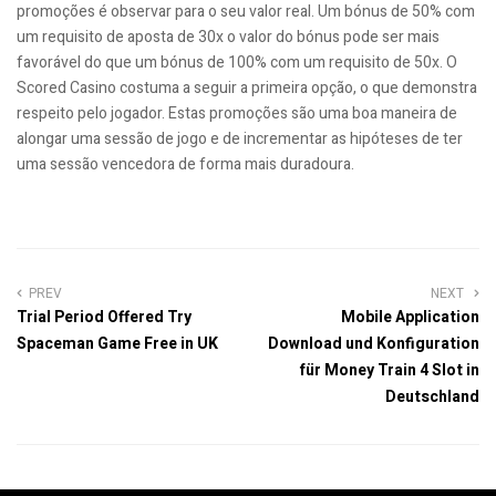
promoções é observar para o seu valor real. Um bónus de 50% com
um requisito de aposta de 30x o valor do bónus pode ser mais
favorável do que um bónus de 100% com um requisito de 50x. O
Scored Casino costuma a seguir a primeira opção, o que demonstra
respeito pelo jogador. Estas promoções são uma boa maneira de
alongar uma sessão de jogo e de incrementar as hipóteses de ter
uma sessão vencedora de forma mais duradoura.
PREV
NEXT
Trial Period Offered Try
Mobile Application
Spaceman Game Free in UK
Download und Konfiguration
für Money Train 4 Slot in
Deutschland