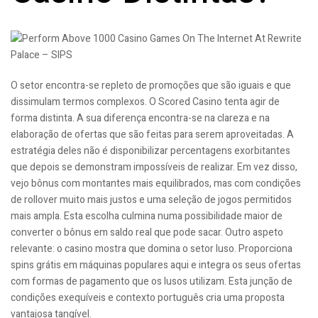
O setor encontra-se repleto de promoções que são iguais e que
dissimulam termos complexos. O Scored Casino tenta agir de
forma distinta. A sua diferença encontra-se na clareza e na
elaboração de ofertas que são feitas para serem aproveitadas. A
estratégia deles não é disponibilizar percentagens exorbitantes
que depois se demonstram impossíveis de realizar. Em vez disso,
vejo bônus com montantes mais equilibrados, mas com condições
de rollover muito mais justos e uma seleção de jogos permitidos
mais ampla. Esta escolha culmina numa possibilidade maior de
converter o bônus em saldo real que pode sacar. Outro aspeto
relevante: o casino mostra que domina o setor luso. Proporciona
spins grátis em máquinas populares aqui e integra os seus ofertas
com formas de pagamento que os lusos utilizam. Esta junção de
condições exequíveis e contexto português cria uma proposta
vantajosa tangível.