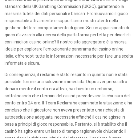
standard della UK Gambling Commission (UKGC), garantendo la
massima tutela dei dati personali e bancari. Promuoviamo il gioco
responsabile attivamente e supportiamo i nostri utenti nella
gestione del loro comportamento di gioco. Sei un appassionato di
gioco d’azzardo alla ricerca della piattaforma perfetta per divertirti
con i migliori casino online? Il nostro sito aggregatore è la risorsa
ideale per esplorare l’emozionante panorama dei casino online
italia, offrendoti tutte le informazioni necessarie per fare una scelta
informata e sicura.
Di conseguenza, il reclamo è stato respinto in quanto non è stata
possibile fornire una soluzione immediata. Dopo aver perso altro
denaro mentre il conto era attivo, ha chiesto un rimborso,
sottolineando che i termini del casinò prevedevano la chiusura del
conto entro 24 ore. Il Team Reclami ha esaminato la situazione e ha
concluso che il giocatore non aveva presentato una richiesta di
autoesclusione adeguata, necessaria affinché il casinò agisse in
base a principi di gioco responsabile. Pertanto, si è stabilito che il
casinò ha agito entro un lasso di tempo ragionevole chiudendo il