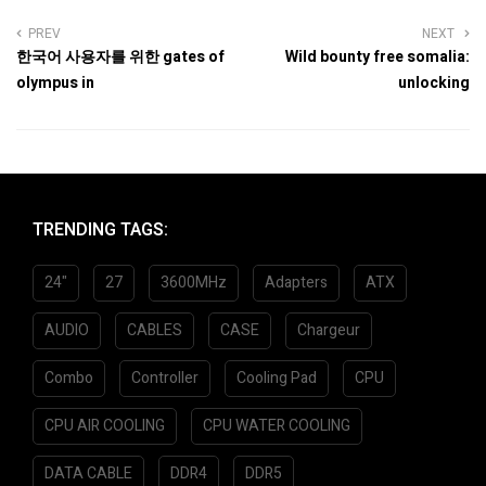
PREV
NEXT
한국어 사용자를 위한 gates of
Wild bounty free somalia:
olympus in
unlocking
TRENDING TAGS:
24"
27
3600MHz
Adapters
ATX
AUDIO
CABLES
CASE
Chargeur
Combo
Controller
Cooling Pad
CPU
CPU AIR COOLING
CPU WATER COOLING
DATA CABLE
DDR4
DDR5