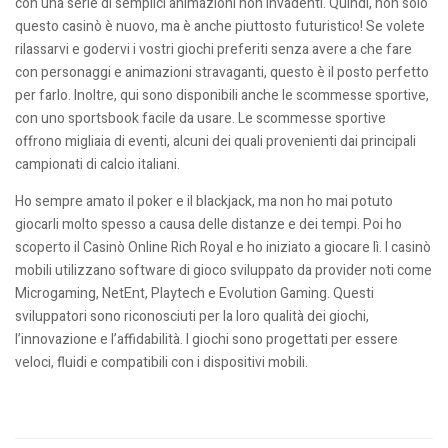
con una serie di semplici animazioni non invadenti. Quindi, non solo
questo casinò è nuovo, ma è anche piuttosto futuristico! Se volete
rilassarvi e godervi i vostri giochi preferiti senza avere a che fare
con personaggi e animazioni stravaganti, questo è il posto perfetto
per farlo. Inoltre, qui sono disponibili anche le scommesse sportive,
con uno sportsbook facile da usare. Le scommesse sportive
offrono migliaia di eventi, alcuni dei quali provenienti dai principali
campionati di calcio italiani.
Ho sempre amato il poker e il blackjack, ma non ho mai potuto
giocarli molto spesso a causa delle distanze e dei tempi. Poi ho
scoperto il Casinò Online Rich Royal e ho iniziato a giocare lì. I casinò
mobili utilizzano software di gioco sviluppato da provider noti come
Microgaming, NetEnt, Playtech e Evolution Gaming. Questi
sviluppatori sono riconosciuti per la loro qualità dei giochi,
l’innovazione e l’affidabilità. I giochi sono progettati per essere
veloci, fluidi e compatibili con i dispositivi mobili.