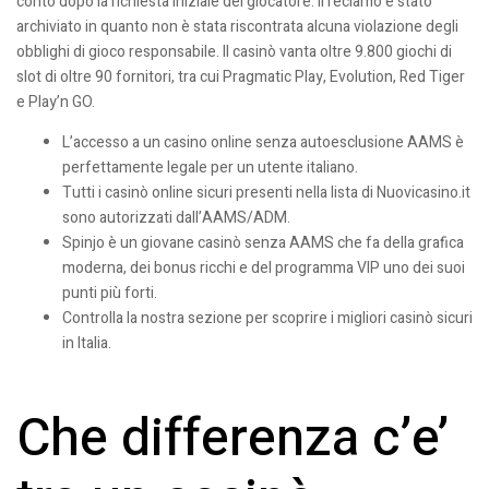
conto dopo la richiesta iniziale del giocatore. Il reclamo è stato
archiviato in quanto non è stata riscontrata alcuna violazione degli
obblighi di gioco responsabile. Il casinò vanta oltre 9.800 giochi di
slot di oltre 90 fornitori, tra cui Pragmatic Play, Evolution, Red Tiger
e Play’n GO.
L’accesso a un casino online senza autoesclusione AAMS è
perfettamente legale per un utente italiano.
Tutti i casinò online sicuri presenti nella lista di Nuovicasino.it
sono autorizzati dall’AAMS/ADM.
Spinjo è un giovane casinò senza AAMS che fa della grafica
moderna, dei bonus ricchi e del programma VIP uno dei suoi
punti più forti.
Controlla la nostra sezione per scoprire i migliori casinò sicuri
in Italia.
Che differenza c’e’