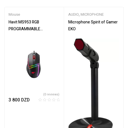
Mouse
AUDIO
,
MICROPHONE
Havit MS953 RGB
Microphone Spirit of Gamer
PROGRAMMABLE
EKO
rétroéclairée
(0 reviews)
3 800
DZD
R
a
t
e
d