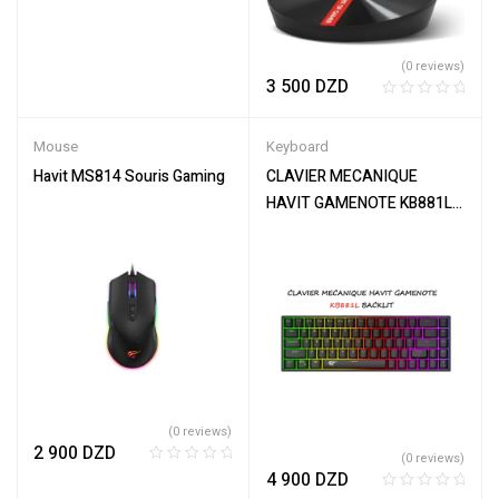
0
o
u
(0 reviews)
t
3 500
DZD
o
R
f
a
Mouse
Keyboard
5
t
e
Havit MS814 Souris Gaming
CLAVIER MECANIQUE
d
HAVIT GAMENOTE KB881L
0
BACKLIT
o
u
t
o
f
5
(0 reviews)
2 900
DZD
(0 reviews)
R
4 900
DZD
a