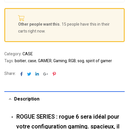
Other people want this.
15 people have this in their
carts right now.
Category:
CASE
Tags:
boitier
,
case
,
GAMER
,
Gaming
,
RGB
,
sog
,
spirit of gamer
Facebook
Twitter
Linkedin
Google+
Pinterest
Share:
Description
ROGUE SERIES : rogue 6 sera idéal pour
votre configuration gaming. spacieux, il