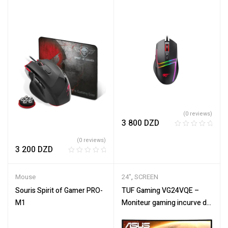
rétroéclairée
(0 reviews)
3 800
DZD
R
(0 reviews)
a
3 200
DZD
t
R
e
a
d
Mouse
24"
,
SCREEN
t
0
e
Souris Spirit of Gamer PRO-
TUF Gaming VG24VQE –
o
d
u
M1
Moniteur gaming incurve de
0
t
23,6’’ avec dalle Full HD
o
o
(1920 x 1080), 165Hz,
u