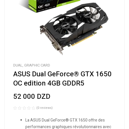
DUAL
,
GRAPHIC CARD
ASUS Dual GeForce® GTX 1650
OC edition 4GB GDDR5
52 000
DZD
(0 reviews)
R
a
La ASUS Dual GeForce® GTX 1650 offre des
t
performances graphiques révolutionnaires avec