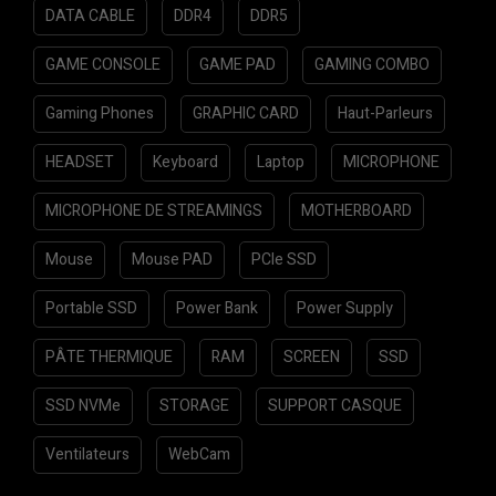
DATA CABLE
DDR4
DDR5
Le double roulement à billes
bénéficie
d’une durée de vie multipliée par deux par
GAME CONSOLE
GAME PAD
GAMING COMBO
rapport aux roulements à paliers lisses.
Gaming Phones
GRAPHIC CARD
Haut-Parleurs
La technologie Auto-Extreme
utilise
l’automatisation pour accroître la
HEADSET
Keyboard
Laptop
MICROPHONE
fiabilité..
MICROPHONE DE STREAMINGS
MOTHERBOARD
Le support en acier inoxydable
est plus
robuste et résistant à la corrosion.
Mouse
Mouse PAD
PCIe SSD
GPU Tweak III
offre un réglage
Portable SSD
Power Bank
Power Supply
intuitif des performances, des
PÂTE THERMIQUE
RAM
SCREEN
SSD
contrôles thermiques et une
surveillance du système.
SSD NVMe
STORAGE
SUPPORT CASQUE
Ventilateurs
WebCam