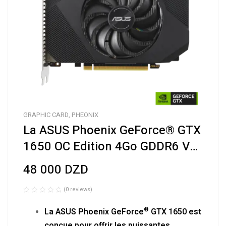
GRAPHIC CARD
,
PHEONIX
La ASUS Phoenix GeForce® GTX
1650 OC Edition 4Go GDDR6 V2
est votre ticket pour accéder au
48 000
DZD
gaming sur PC
(0 reviews)
R
®
a
La ASUS Phoenix GeForce
GTX 1650
est
t
conçue pour offrir les puissantes