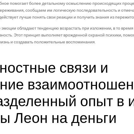
обное помогает более детальному осмыслению происходящих процес
переживания, сообщаем им логическую последовательность и отме
действует лучше понять свои реакции и получить знания из пережито
 эмоции обладают тенденцию возрастать при изложении, в то врем
вность. Этот принцип выполняет врожденной охраной психики, пом
жизнь и создавать положительные воспоминания.
остные связи и
ение взаимоотноше
азделенный опыт в 
ы Леон на деньги