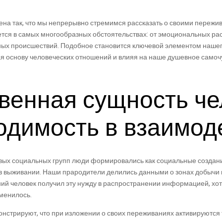
ена так, что мы непрерывно стремимся рассказать о своими переж
тся в самых многообразных обстоятельствах: от эмоциональных рас
ных происшествий. Подобное становится ключевой элементом наше
я основу человеческих отношений и влияя на наше душевное самоч
венная сущность че
одимость в взаимод
ых социальных групп люди формировались как социальные создания
 выживании. Наши прародители делились данными о зонах добычи 
ий человек получил эту нужду в распространении информацией, хо
менилось.
стрируют, что при изложении о своих переживаниях активируются те