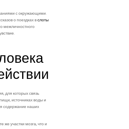
иваниями с окружающими.
сказов о поездках в
слоты
го межличностного
увствие.
ловека
ействии
, для которых связь
пищи, источниках воды и
тя содержание наших
 же участки мозга, что и