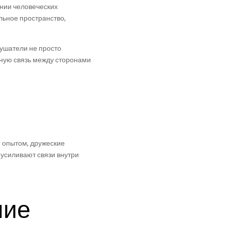
нии человеческих
льное пространство,
лушатели не просто
ную связь между сторонами
 опытом, дружеские
 усиливают связи внутри
ние