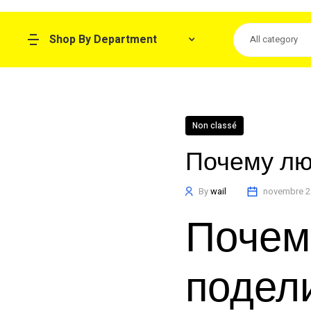
Shop By Department
All category
Non classé
Почему лю
By
wail
novembre 2
Почем
подел