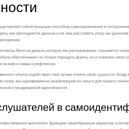
ности
представляет собой мощным способом самопроявления и построения
едать, как преподнести данные и на чем расставить упор, мы донос
воззрение.
автоматы Леон на деньги, которую мы рассказываем, становится эле
бное обеспечивает не только передать факты, но и показать свою х
а на мир и навык к рефлексии.
венного опыта содействует нам лучше понять свою сущность. Когда 
 в слова, мы одновременно анализируем их смысл для нашего лично
ясной и продуманной идентичности.
слушателей в самоиденти
повествования выполняет функцию своеобразным зеркалом, в котор