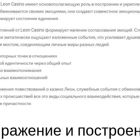
Leon Casino имеет основополагающую роль в построении и укрепле
обмениваются своими эмоциями, они создают совместное эмоциона
рмирует состояние единения.
тлений от Leon Casino формирует явление согласования эмоций. С
и эмпатически ощущают изложенные события, что усиливает душев
ся мостом, соединяющим личные миры разных людей.
опорных точек в отношениях
ой идентичности через общий опыт
 и взаимопонимания
ьных взаимоотношений
жения повествований о казино Леон, служебные события с обменом
х происшествий все это виды социального взаимодействия, которые
е причастности.
ражение и построе