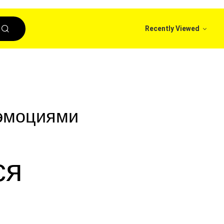
Recently Viewed
 эмоциями
ся