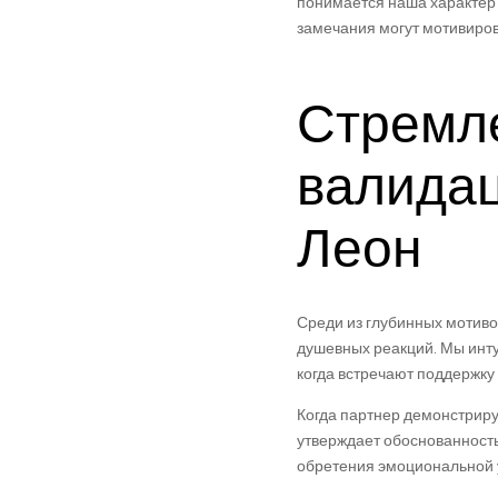
понимается наша характер с
замечания могут мотивиро
Стремле
валидац
Леон
Среди из глубинных мотиво
душевных реакций. Мы инту
когда встречают поддержку 
Когда партнер демонстриру
утверждает обоснованность
обретения эмоциональной у