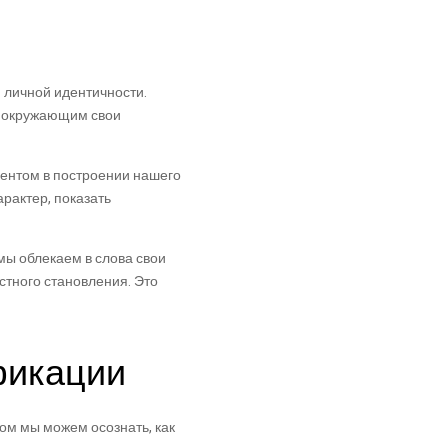
 личной идентичности.
им окружающим свои
ментом в построении нашего
арактер, показать
мы облекаем в слова свои
стного становления. Это
фикации
ом мы можем осознать, как