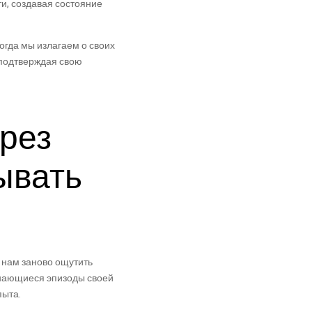
и, создавая состояние
огда мы излагаем о своих
 подтверждая свою
рез
ывать
 нам заново ощутить
инающиеся эпизоды своей
пыта.