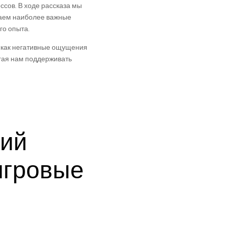
сов. В ходе рассказа мы
чаем наиболее важные
го опыта.
я как негативные ощущения
огая нам поддерживать
ний
игровые