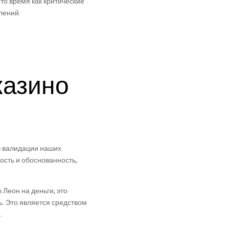
то время как критические
лений.
казино
в валидации наших
ость и обоснованность,
Леон на деньги, это
. Это является средством
.