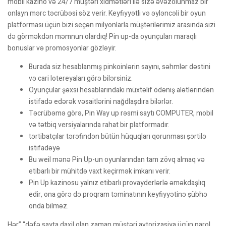
mobil kazino və 24/7 müştəri xidmətləri ilə sizə əvəzolunmaz bir
onlayn mərc təcrübəsi söz verir. Keyfiyyətli və əyləncəli bir oyun
platforması üçün bizi seçən milyonlarla müştərilərimiz arasında sizi
də görməkdən məmnun olardıq! Pin up-da oyunçuları maraqlı
bonuslar və promosyonlar gözləyir.
Burada siz hesablanmış pinkoinlərin sayını, səhmlər dəstini
və cari lotereyaları görə bilərsiniz.
Oyunçular şəxsi hesablarındakı müxtəlif ödəniş alətlərindən
istifadə edərək vəsaitlərini nağdlaşdıra bilərlər.
Təcrübəmə görə, Pin Way up rəsmi saytı COMPUTER, mobil
və tətbiq versiyalarında rahat bir platformadır.
tərtibatçılar tərəfindən bütün hüquqları qorunması şərtilə
istifadəyə
Bu weil mənə Pin Up-un oyunlarından tam zövq almaq və
etibarlı bir mühitdə vaxt keçirmək imkanı verir.
Pin Up kazinosu yalnız etibarlı provayderlərlə əməkdaşlıq
edir, ona görə də proqram təminatının keyfiyyətinə şübhə
onda bilməz.
Hər” “dəfə sayta daxil olan zaman müştəri avtorizasiya üçün parol