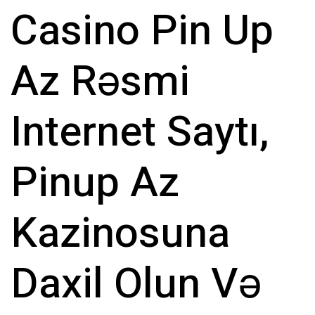
Casino Pin Up
Az Rəsmi
Internet Saytı,
Pinup Az
Kazinosuna
Daxil Olun Və