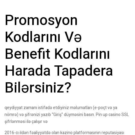
Promosyon
Kodlarını Və
Benefit Kodlarını
Harada Tapadera
Bilərsiniz?
qeydiyyat zamanı istifadə etdiyiniz məlumatları (e-poçt və ya
nömrə) və şifrənizi yazıb “Giriş” düyməsini basın. Pin up casino SSL
şifrlənməsi ilə çalışır və
2016-cı ildən fəaliyyətdə olan kazino platformasının reputasiyası