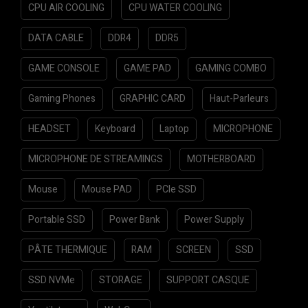
CPU AIR COOLING
CPU WATER COOLING
DATA CABLE
DDR4
DDR5
GAME CONSOLE
GAME PAD
GAMING COMBO
Gaming Phones
GRAPHIC CARD
Haut-Parleurs
HEADSET
Keyboard
Laptop
MICROPHONE
MICROPHONE DE STREAMINGS
MOTHERBOARD
Mouse
Mouse PAD
PCIe SSD
Portable SSD
Power Bank
Power Supply
PÂTE THERMIQUE
RAM
SCREEN
SSD
SSD NVMe
STORAGE
SUPPORT CASQUE