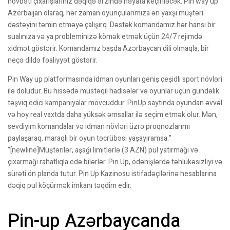
növbəti çıxarışlarınız dəqiqə ərzində həyata keçiriləcək. Pin way up
Azerbaijan olaraq, hər zaman oyunçularımıza ən yaxşı müştəri
dəstəyini təmin etməyə çalışırq. Dəstək komandamız hər hansı bir
sualınıza və ya probleminizə kömək etmək üçün 24/7 rejimdə
xidmət göstərir. Komandamız başda Azərbaycan dili olmaqla, bir
neçə dildə fəaliyyət göstərir.
Pin Way up platformasında idman oyunları geniş çeşidli sport növləri
ilə doludur. Bu hissədə müstəqil hadisələr və oyunlar üçün gündəlik
təşviq edici kampaniyalar mövcuddur. PinUp saytında oyundan əvvəl
və hoy real vaxtda daha yüksək əmsallar ilə seçim etmək olur. Mən,
sevdiyim komandalar və idman növləri üzrə proqnozlarımı
paylaşaraq, maraqlı bir oyun təcrübəsi yaşayıramsa.”
“[newline]Müştərilər, aşağı limitlərlə (3 AZN) pul yatırmağı və
çıxarmağı rahatlıqla edə bilərlər. Pin Up, ödənişlərdə təhlükəsizliyi və
sürəti ön planda tutur. Pin Up Kazinosu istifadəçilərinə hesablarına
dəqiq pul köçürmək imkanı təqdim edir.
Pin-up Azərbaycanda