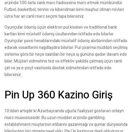
ərzində 100-lərlə canlı mərc hadisəsinə mərc etmək mümkündür.
Futbol, basketbol, tennis və kiberidman kimi məşhur idman növləri
üzrə hər an canlı mərc seçimi tapa bilərsiniz.
Oyunçular ödəniş üçün elektron pul kisələri və traditional bank
kartları kimi müxtəlif ödəniş üsullarından istifadə edə bilərlər.
Oyunçular şəxsi hesablarındakı müxtəlif ödəniş alətlərindən istifadə
edərək vəsaitlərini nağdlaşdıra bilərlər. Pul çıxarma müddəti seçilmiş
sistemə görə bir neçə saatdan bir neçə iş gününə qədər davam edə
bilər. Müştəri xidmətinə tez və effektiv şəkildə çatmaq üçün canlı
çat və ya e-poçt vasitəsilə dəstək xidmətindən istifadə edə
bilərsiniz.
Pin Up 360 Kazino Giriş
10 ildən artıqdır ki Azərbaycanda uğurla fəaliyyət göstərən onlayn
mərc müəssisəsidir. Bu uzun müddət ərzində gambling
establishment müştərinin etibarını qazanmağı və qumar dünyasında
liderlərdən biri olmağa nayil oldu. Pin Up kazinoya daxil olduğunuz