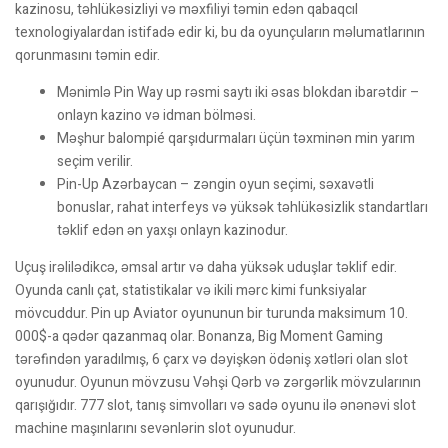
kazinosu, təhlükəsizliyi və məxfiliyi təmin edən qabaqcıl
texnologiyalardan istifadə edir ki, bu da oyunçuların məlumatlarının
qorunmasını təmin edir.
Mənimlə Pin Way up rəsmi saytı iki əsas blokdan ibarətdir –
onlayn kazino və idman bölməsi.
Məşhur balompié qarşıdurmaları üçün təxminən min yarım
seçim verilir.
Pin-Up Azərbaycan – zəngin oyun seçimi, səxavətli
bonuslar, rahat interfeys və yüksək təhlükəsizlik standartları
təklif edən ən yaxşı onlayn kazinodur.
Uçuş irəlilədikcə, əmsal artır və daha yüksək uduşlar təklif edir.
Oyunda canlı çat, statistikalar və ikili mərc kimi funksiyalar
mövcuddur. Pin up Aviator oyununun bir turunda maksimum 10.
000$-a qədər qazanmaq olar. Bonanza, Big Moment Gaming
tərəfindən yaradılmış, 6 çarx və dəyişkən ödəniş xətləri olan slot
oyunudur. Oyunun mövzusu Vəhşi Qərb və zərgərlik mövzularının
qarışığıdır. 777 slot, tanış simvolları və sadə oyunu ilə ənənəvi slot
machine maşınlarını sevənlərin slot oyunudur.