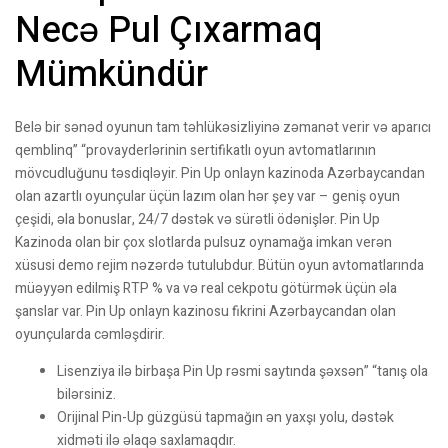
Necə Pul Çıxarmaq
Mümkündür
Belə bir sənəd oyunun tam təhlükəsizliyinə zəmanət verir və aparıcı
qemblinq” “provayderlərinin sertifikatlı oyun avtomatlarının
mövcudluğunu təsdiqləyir. Pin Up onlayn kazinoda Azərbaycandan
olan azartlı oyunçular üçün lazım olan hər şey var – geniş oyun
çeşidi, əla bonuslar, 24/7 dəstək və sürətli ödənişlər. Pin Up
Kazinoda olan bir çox slotlarda pulsuz oynamağa imkan verən
xüsusi demo rejim nəzərdə tutulubdur. Bütün oyun avtomatlarında
müəyyən edilmiş RTP % va və real cekpotu götürmək üçün əla
şanslar var. Pin Up onlayn kazinosu fikrini Azərbaycandan olan
oyunçularda cəmləşdirir.
Lisenziya ilə birbaşa Pin Up rəsmi saytında şəxsən” “tanış ola
bilərsiniz.
Orijinal Pin-Up güzgüsü tapmağın ən yaxşı yolu, dəstək
xidməti ilə əlaqə saxlamaqdır.