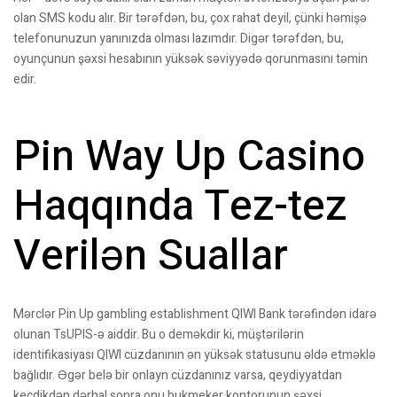
olan SMS kodu alır. Bir tərəfdən, bu, çox rahat deyil, çünki həmişə
telefonunuzun yanınızda olması lazımdır. Digər tərəfdən, bu,
oyunçunun şəxsi hesabının yüksək səviyyədə qorunmasını təmin
edir.
Pin Way Up Casino
Haqqında Tez-tez
Verilən Suallar
Mərclər Pin Up gambling establishment QIWI Bank tərəfindən idarə
olunan TsUPIS-ə aiddir. Bu o deməkdir ki, müştərilərin
identifikasiyası QIWI cüzdanının ən yüksək statusunu əldə etməklə
bağlıdır. Əgər belə bir onlayn cüzdanınız varsa, qeydiyyatdan
keçdikdən dərhal sonra onu bukmeker kontorunun şəxsi