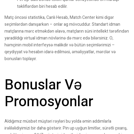
təkliflərdən biri hesab edilir.
Matç öncəsi statistika, Canlı Hesab, Match Center kimi digər
seçimlərdən danışarkən – onlar ag mövcuddur. Standart idman
matçlarına mərc etməkdən əlavə, matçların süni intellekt tərəfindən
yaradıldığı virtual idman növlərinə də mərc edə bilərsiniz. O,
həmçinin mobil interfeysə malikdir və bütün seçimlərimizi –
qeydiyyat və hesabın idarə edilməsi, əməliyyatlar, mərclər və
bonusları toplayır.
Bonuslar Və
Promosyonlar
Aldığımız müsbət müştəri rəyləri bu yolda əmin addımlarla
irəliləlidiyimizi bir daha göstərir. Pin up uyğun limitlər, sürətli çıxarış,