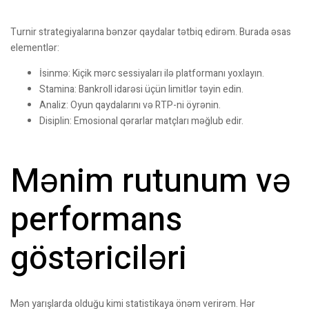
Turnir strategiyalarına bənzər qaydalar tətbiq edirəm. Burada əsas
elementlər:
İsinmə: Kiçik mərc sessiyaları ilə platformanı yoxlayın.
Stamina: Bankroll idarəsi üçün limitlər təyin edin.
Analiz: Oyun qaydalarını və RTP-ni öyrənin.
Disiplin: Emosional qərarlar matçları məğlub edir.
Mənim rutunum və
performans
göstəriciləri
Mən yarışlarda olduğu kimi statistikaya önəm verirəm. Hər