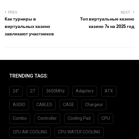
PREV
NEXT
Как турниры в
Топ виртуальные казино
виртуальных казино
казино 7к на 2025 год
завлекают участников
TRENDING TAGS:
24"
27
3600MHz
Adapters
ATX
AUDIO
CABLES
CASE
Chargeur
Combo
Controller
Cooling Pad
CPU
CPU AIR COOLING
CPU WATER COOLING