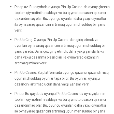
Pinap az: Bu qaydada oyunçu Pin Up Casino-da oynayışlarının
toplam qiymətini hesablayır və bu qiymətə əsasən qazancı
qazandırmaq olar. Bu, oyunçu oyunları daha yaxşı qiymətlər
ilə oynayaraq qazancını artırmaq üçün məhsulduq bir şans
verir.
Pin Up Giriş: Oyunçu Pin Up Casino-dan giriş etmək və
oyunları oynayaraq qazancını artırmaq üçün məhsulduq bir
şans yaradır. Daha çox giriş etmək, daha yaxşı şanslarla və
daha yaxşı qazanma olasılıqları ilə oynayaraq qazancını
artırmaq imkanı verir.
Pin Up Casino: Bu platformada oyunçu qazancı qazandırmaq
üçün məhsulduq oyunlar tapa bilər. Bu oyunlar, oyunçu
qazancını artırmaq üçün daha yaxşı şanslar verir.
Pinup: Bu qaydada oyunçu Pin Up Casino-da oynayışlarının
toplam qiymətini hesablayır və bu qiymətə əsasən qazancı
qazandırmaq olar. Bu, oyunçu oyunları daha yaxşı qiymətlər
ilə oynayaraq qazancını artırmaq üçün məhsulduq bir şans