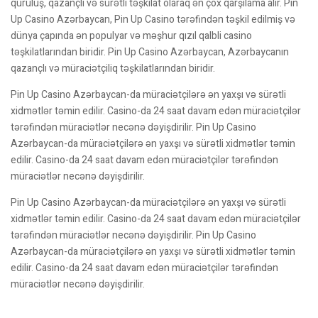
quruluş, qazançlı və sürətli təşkilat olaraq ən çox qarşılama alır. Pin
Up Casino Azərbaycan, Pin Up Casino tərəfindən təşkil edilmiş və
dünya çapında ən populyar və məşhur qızıl qalbli casino
təşkilatlarından biridir. Pin Up Casino Azərbaycan, Azərbaycanın
qazançlı və müraciətçiliq təşkilatlarından biridir.
Pin Up Casino Azərbaycan-da müraciətçilərə ən yaxşı və sürətli
xidmətlər təmin edilir. Casino-da 24 saat davam edən müraciətçilər
tərəfindən müraciətlər necənə dəyişdirilir. Pin Up Casino
Azərbaycan-da müraciətçilərə ən yaxşı və sürətli xidmətlər təmin
edilir. Casino-da 24 saat davam edən müraciətçilər tərəfindən
müraciətlər necənə dəyişdirilir.
Pin Up Casino Azərbaycan-da müraciətçilərə ən yaxşı və sürətli
xidmətlər təmin edilir. Casino-da 24 saat davam edən müraciətçilər
tərəfindən müraciətlər necənə dəyişdirilir. Pin Up Casino
Azərbaycan-da müraciətçilərə ən yaxşı və sürətli xidmətlər təmin
edilir. Casino-da 24 saat davam edən müraciətçilər tərəfindən
müraciətlər necənə dəyişdirilir.