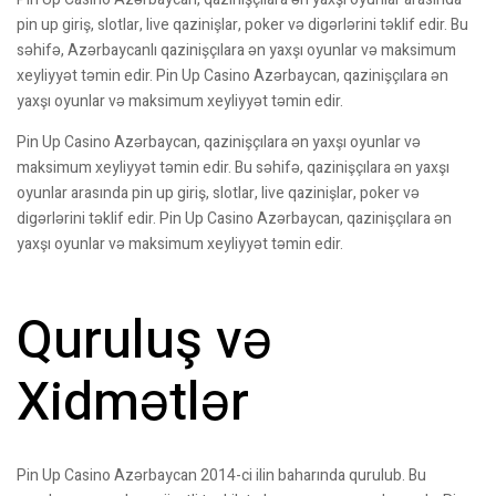
pin up giriş, slotlar, live qazinişlar, poker və digərlərini təklif edir. Bu
səhifə, Azərbaycanlı qazinişçılara ən yaxşı oyunlar və maksimum
xeyliyyət təmin edir. Pin Up Casino Azərbaycan, qazinişçılara ən
yaxşı oyunlar və maksimum xeyliyyət təmin edir.
Pin Up Casino Azərbaycan, qazinişçılara ən yaxşı oyunlar və
maksimum xeyliyyət təmin edir. Bu səhifə, qazinişçılara ən yaxşı
oyunlar arasında pin up giriş, slotlar, live qazinişlar, poker və
digərlərini təklif edir. Pin Up Casino Azərbaycan, qazinişçılara ən
yaxşı oyunlar və maksimum xeyliyyət təmin edir.
Quruluş və
Xidmətlər
Pin Up Casino Azərbaycan 2014-ci ilin baharında qurulub. Bu