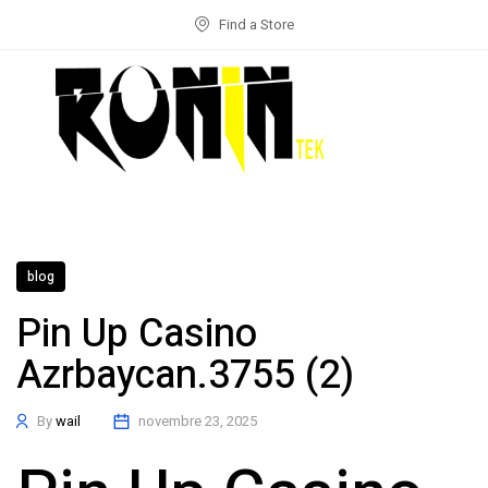
Find a Store
blog
Pin Up Casino
Azrbaycan.3755 (2)
By
wail
novembre 23, 2025