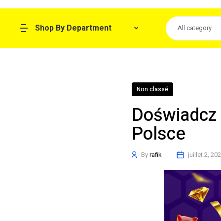
Shop By Department
All category
Non classé
Doświadcz 
Polsce
By
rafik
juillet 2, 20