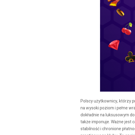
Polscy użytkownicy, którzy p
na wysoki poziom i pełne wr
dokładnie na luksusowym doz
także imponuje. Ważne jest 
stabilność i chronione płat