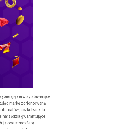
wybierają serwisy stawiające
łtując markę zorientowaną
 automatów, aczkolwiek ta
ne narzędzia gwarantujące
udują one atmosferę