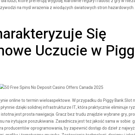
 dla ludzi, które preferują wygodę, klarowne reguły i radość z gry w n
przywodzi na myśl wrażenia z wiodących światowych stron hazardowych.
arakteryzuje Się
owe Uczucie w Pigg
ie online to termin wieloaspektowe. W przypadku do Piggy Bank Slot na
 płynnie dzięki solidnej infrastrukturze IT, która praktycznie eliminuje r
istotna jest prosta nawigacja. Gracz bez trudu znajdzie wybrane gry, p
su na irytujące poszukiwania. Zasadnicza jest też jakość sama w sobie: g
ra producentów oprogramowania, by zapewnić dostęp do dzieł z najwyższ