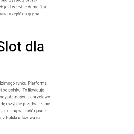
skorzystać z oferty
ch jest w trybie demo (fun
baw przejść do gry na
lot dla
dzimego rynku. Platforma
 po polsku. To likwiduje
dy płatności, jak przelewy
dę i szybkie przetwarzanie
ją realną wartość i jasne
cz z Polski odczuwa na