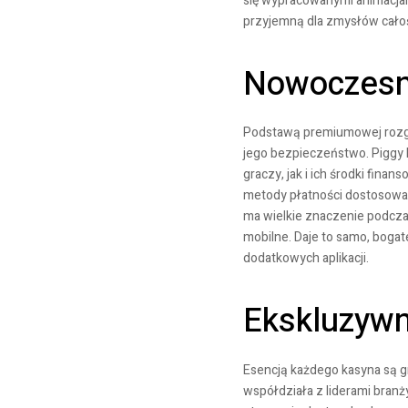
się wypracowanymi animacjami
przyjemną dla zmysłów cało
Nowoczesna
Podstawą premiumowej rozgry
jego bezpieczeństwo. Piggy 
graczy, jak i ich środki fin
metody płatności dostosowa
ma wielkie znaczenie podczas
mobilne. Daje to samo, bogat
dodatkowych aplikacji.
Ekskluzywn
Esencją każdego kasyna są gry
współdziała z liderami branży