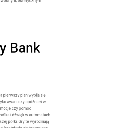
iezawodnym, estetycznym
y Bank
 pierwszy plan wybija się
yzyko awarii czy opóźnień w
romocje czy pomoc
rafika i dźwięk w automatach.
ej półki. Gry te wyróżniają