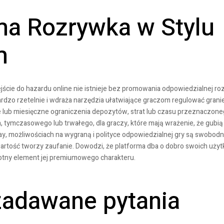
a Rozrywka w Stylu
m
ie do hazardu online nie istnieje bez promowania odpowiedzialnej rozr
rdzo rzetelnie i wdraża narzędzia ułatwiające graczom regulować grani
 lub miesięczne ograniczenia depozytów, strat lub czasu przeznaczoneg
 tymczasowego lub trwałego, dla graczy, które mają wrażenie, że gubią
lay, możliwościach na wygraną i polityce odpowiedzialnej gry są swobod
wartość tworzy zaufanie. Dowodzi, że platforma dba o dobro swoich uży
stotny element jej premiumowego charakteru.
zadawane pytania