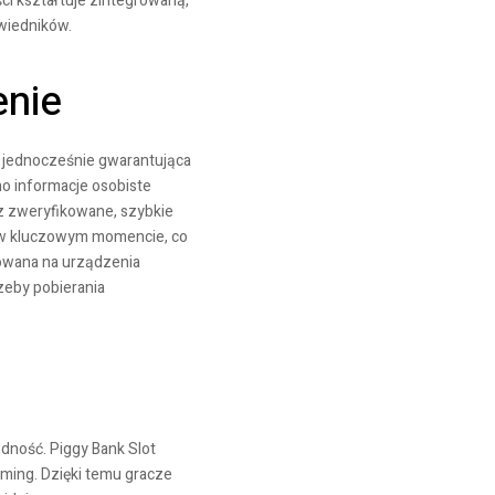
ci kształtuje zintegrowaną,
wiedników.
enie
a jednocześnie gwarantująca
o informacje osobiste
ez zweryfikowane, szybkie
ń w kluczowym momencie, co
sowana na urządzenia
zeby pobierania
odność. Piggy Bank Slot
Gaming. Dzięki temu gracze