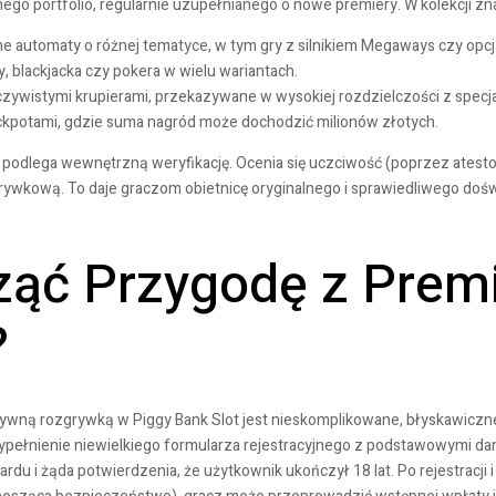
go portfolio, regularnie uzupełnianego o nowe premiery. W kolekcji zn
ne automaty o różnej tematyce, w tym gry z silnikiem Megaways czy opcj
, blackjacka czy pokera w wielu wariantach.
zywistymi krupierami, przekazywane w wysokiej rozdzielczości z specja
ackpotami, gdzie suma nagród może dochodzić milionów złotych.
r podlega wewnętrzną weryfikację. Ocenia się uczciwość (poprzez atest
zrywkową. To daje graczom obietnicę oryginalnego i sprawiedliwego doś
ząć Przygodę z Pre
?
ywną rozgrywką w Piggy Bank Slot jest nieskomplikowane, błyskawiczne
ypełnienie niewielkiego formularza rejestracyjnego z podstawowymi dan
u i żąda potwierdzenia, że użytkownik ukończył 18 lat. Po rejestracji i