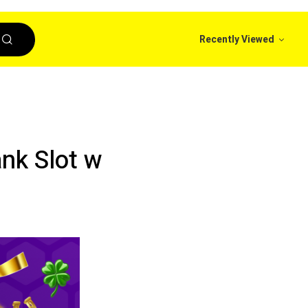
Recently Viewed
nk Slot w