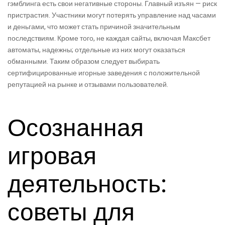
гэмблинга есть свои негативные стороны. Главный изъян — риск
пристрастия. Участники могут потерять управление над часами
и деньгами, что может стать причиной значительным
последствиям. Кроме того, не каждая сайты, включая Максбет
автоматы, надежны; отдельные из них могут оказаться
обманными. Таким образом следует выбирать
сертифицированные игорные заведения с положительной
репутацией на рынке и отзывами пользователей.
Осознанная
игровая
деятельность:
советы для