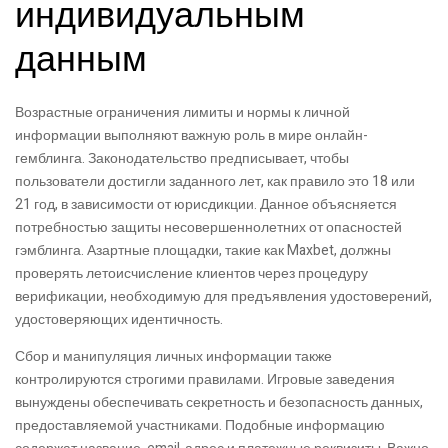
индивидуальным
данным
Возрастные ограничения лимиты и нормы к личной
информации выполняют важную роль в мире онлайн-
гемблинга. Законодательство предписывает, чтобы
пользователи достигли заданного лет, как правило это 18 или
21 год, в зависимости от юрисдикции. Данное объясняется
потребностью защиты несовершеннолетних от опасностей
гэмблинга. Азартные площадки, такие как Maxbet, должны
проверять летоисчисление клиентов через процедуру
верификации, необходимую для предъявления удостоверений,
удостоверяющих идентичность.
Сбор и манипуляция личных информации также
контролируются строгими правилами. Игровые заведения
вынуждены обеспечивать секретность и безопасность данных,
предоставляемой участниками. Подобные информацию