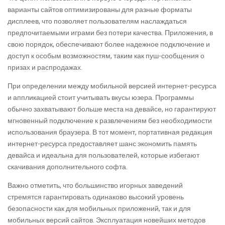
варианты сайтов оптимизированы для разные форматы
дисплеев, что позволяет пользователям наслаждаться
предпочитаемыми играми без потери качества. Приложения, в
свою порядок, обеспечивают более надежное подключение и
доступ к особым возможностям, таким как пуш-сообщения о
призах и распродажах.
При определении между мобильной версией интернет-ресурса
и аппликацией стоит учитывать вкусы юзера. Программы
обычно захватывают больше места на девайсе, но гарантируют
мгновенный подключение к развлечениям без необходимости
использования браузера. В тот момент, портативная редакция
интернет-ресурса предоставляет шанс экономить память
девайса и идеальна для пользователей, которые избегают
скачивания дополнительного софта.
Важно отметить, что большинство игорных заведений
стремятся гарантировать одинаково высокий уровень
безопасности как для мобильных приложений, так и для
мобильных версий сайтов. Эксплуатация новейших методов