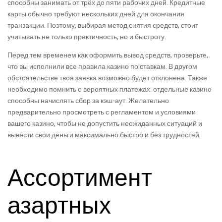
способны занимать от трёх до пяти рабочих дней. Кредитные
карты обычно требуют нескольких дней для окончания
транзакции. Поэтому, выбирая метод снятия средств, стоит
учитывать не только практичность, но и быстроту.
Перед тем временем как оформить вывод средств, проверьте,
что вы исполнили все правила казино по ставкам. В другом
обстоятельстве твоя заявка возможно будет отклонена. Также
необходимо помнить о вероятных платежах: отдельные казино
способны начислять сбор за кэш-аут. Желательно
предварительно просмотреть с регламентом и условиями
вашего казино, чтобы не допустить неожиданных ситуаций и
вывести свои деньги максимально быстро и без трудностей.
Ассортимент
азартных