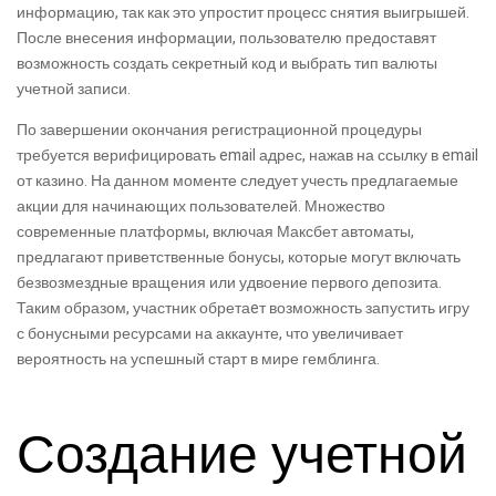
информацию, так как это упростит процесс снятия выигрышей.
После внесения информации, пользователю предоставят
возможность создать секретный код и выбрать тип валюты
учетной записи.
По завершении окончания регистрационной процедуры
требуется верифицировать email адрес, нажав на ссылку в email
от казино. На данном моменте следует учесть предлагаемые
акции для начинающих пользователей. Множество
современные платформы, включая Максбет автоматы,
предлагают приветственные бонусы, которые могут включать
безвозмездные вращения или удвоение первого депозита.
Таким образом, участник обретаeт возможность запустить игру
с бонусными ресурсами на аккаунте, что увеличивает
вероятность на успешный старт в мире гемблинга.
Создание учетной