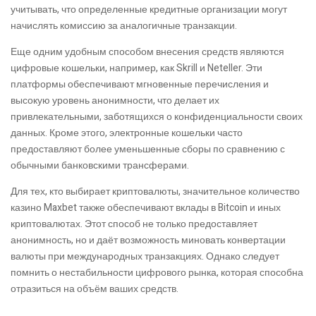
учитывать, что определенные кредитные организации могут
начислять комиссию за аналогичные транзакции.
Еще одним удобным способом внесения средств являются
цифровые кошельки, например, как Skrill и Neteller. Эти
платформы обеспечивают мгновенные перечисления и
высокую уровень анонимности, что делает их
привлекательными, заботящихся о конфиденциальности своих
данных. Кроме этого, электронные кошельки часто
предоставляют более уменьшенные сборы по сравнению с
обычными банковскими трансферами.
Для тех, кто выбирает криптовалюты, значительное количество
казино Maxbet также обеспечивают вклады в Bitcoin и иных
криптовалютах. Этот способ не только предоставляет
анонимность, но и даёт возможность миновать конвертации
валюты при международных транзакциях. Однако следует
помнить о нестабильности цифрового рынка, которая способна
отразиться на объём ваших средств.