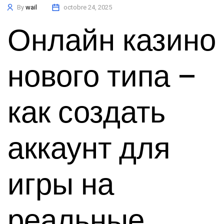
By
wail
octobre 24, 2025
Онлайн казино
нового типа –
как создать
аккаунт для
игры на
реальные