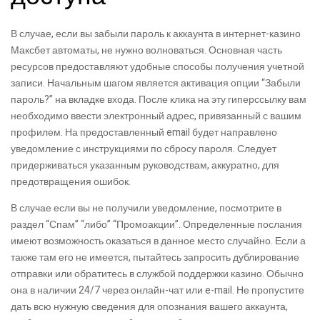
В случае, если вы забыли пароль к аккаунта в интернет-казино
Максбет автоматы, не нужно волноваться. Основная часть
ресурсов предоставляют удобные способы получения учетной
записи. Начальным шагом является активация опции “Забыли
пароль?” на вкладке входа. После клика на эту гиперссылку вам
необходимо ввести электронный адрес, привязанный с вашим
профилем. На предоставленный email будет направлено
уведомление с инструкциями по сбросу пароля. Следует
придерживаться указанным руководствам, аккуратно, для
предотвращения ошибок.
В случае если вы не получили уведомление, посмотрите в
раздел “Спам” “либо” “Промоакции”. Определенные послания
имеют возможность оказаться в данное место случайно. Если а
также там его не имеется, пытайтесь запросить дублирование
отправки или обратитесь в службой поддержки казино. Обычно
она в наличии 24/7 через онлайн-чат или e-mail. Не пропустите
дать всю нужную сведения для опознания вашего аккаунта,