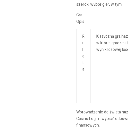
szeroki wybór gier, w tym:
Gra
Opis
R
Klasyczna gra ha
u
w której gracze s
l
wynik losowej los
e
t
a
Wprowadzenie do świata haza
Casino Login i wybrać odpowi
finansowych.