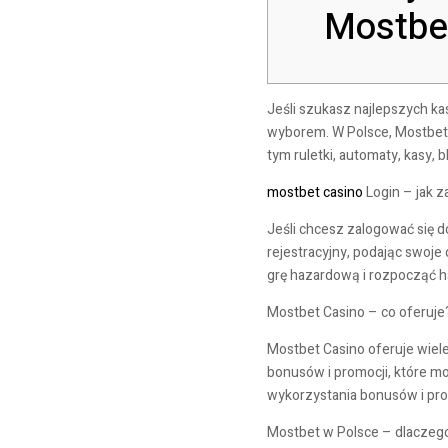
Mostbe
Jeśli szukasz najlepszych k
wyborem. W Polsce, Mostbet j
tym ruletki, automaty, kasy, b
mostbet casino
Login – jak z
Jeśli chcesz zalogować się d
rejestracyjny, podając swoje
grę hazardową i rozpocząć 
Mostbet Casino – co oferuje
Mostbet Casino oferuje wiele 
bonusów i promocji, które m
wykorzystania bonusów i pro
Mostbet w Polsce – dlaczeg