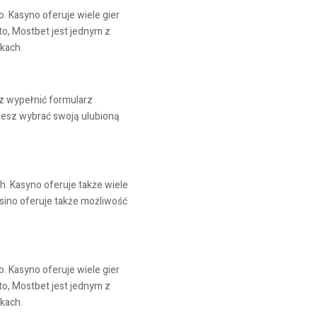
 Kasyno oferuje wiele gier
o, Mostbet jest jednym z
kach.
sz wypełnić formularz
ożesz wybrać swoją ulubioną
ch. Kasyno oferuje także wiele
sino oferuje także możliwość
 Kasyno oferuje wiele gier
o, Mostbet jest jednym z
kach.