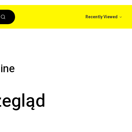
Recently Viewed
ine
zegląd