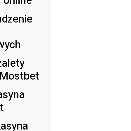
 online
dzenie
wych
zalety
 Mostbet
asyna
t
kasyna