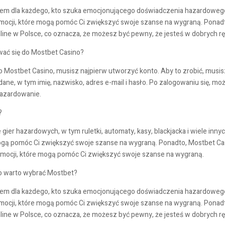
em dla każdego, kto szuka emocjonującego doświadczenia hazardowego.
ocji, które mogą pomóc Ci zwiększyć swoje szanse na wygraną. Ponadt
line w Polsce, co oznacza, że możesz być pewny, że jesteś w dobrych rę
wać się do Mostbet Casino?
o Mostbet Casino, musisz najpierw utworzyć konto. Aby to zrobić, musi
 dane, w tym imię, nazwisko, adres e-mail i hasło. Po zalogowaniu się, m
hazardowanie.
?
gier hazardowych, w tym ruletki, automaty, kasy, blackjacka i wiele inny
ogą pomóc Ci zwiększyć swoje szanse na wygraną. Ponadto, Mostbet Ca
mocji, które mogą pomóc Ci zwiększyć swoje szanse na wygraną.
o warto wybrać Mostbet?
em dla każdego, kto szuka emocjonującego doświadczenia hazardowego.
ocji, które mogą pomóc Ci zwiększyć swoje szanse na wygraną. Ponadt
line w Polsce, co oznacza, że możesz być pewny, że jesteś w dobrych rę