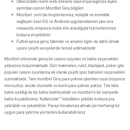
Ülkenizdeki resmi web sitesine nasıl erişeceğinize ilişkin
ayrıntıları içeren MostBet Giriş bilgileri.
Mostbet. com’da müşterilerimiz, kolaylık ve esneklik
sağlayan özel iOS ve Android uygulamalarının yanı sıra
masaüstü empieza mobil site aracılığıyla hizmetlerimize
kolayca erişebilirler.
Futbol ayrıca genç takımlar ve amatör ligler de dahil olmak
üzere çeşitli seviyelerde temsil edilmektedir.
Mostbet sitesinde geniş bir casino oyunları ve bahis seçenekleri
yelpazesi bulunmaktadır. Slot makineleri, rulet, blackjack, poker gibi
popüler casino oyunlarına ek olarak çeşitli spor bahisleri seçenekleri
sunmaktadır. Tam mostbet Giriş para çekme işlemleri oyun boyunca
mevcuttur, ancak otomatik ve kısmi para çekme yoktur. Tek tıkla
bahis özelliği ile bir bahis belirleyebilir ve mostbet’e bir saniyede
bahis koyabilirsiniz. Kullanıcılar” “istedikleri şekilde kolayca pra
yatırabilir ve çekebilirler. Parayı hesabınıza almak için herhangi bir
uygun para yatırma yöntemini kullanabilirsiniz.