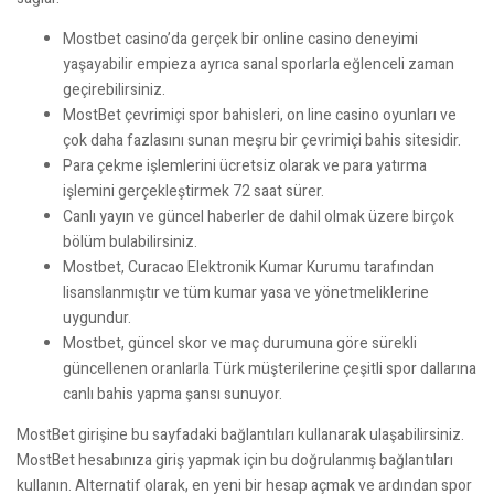
Mostbet casino’da gerçek bir online casino deneyimi
yaşayabilir empieza ayrıca sanal sporlarla eğlenceli zaman
geçirebilirsiniz.
MostBet çevrimiçi spor bahisleri, on line casino oyunları ve
çok daha fazlasını sunan meşru bir çevrimiçi bahis sitesidir.
Para çekme işlemlerini ücretsiz olarak ve para yatırma
işlemini gerçekleştirmek 72 saat sürer.
Canlı yayın ve güncel haberler de dahil olmak üzere birçok
bölüm bulabilirsiniz.
Mostbet, Curacao Elektronik Kumar Kurumu tarafından
lisanslanmıştır ve tüm kumar yasa ve yönetmeliklerine
uygundur.
Mostbet, güncel skor ve maç durumuna göre sürekli
güncellenen oranlarla Türk müşterilerine çeşitli spor dallarına
canlı bahis yapma şansı sunuyor.
MostBet girişine bu sayfadaki bağlantıları kullanarak ulaşabilirsiniz.
MostBet hesabınıza giriş yapmak için bu doğrulanmış bağlantıları
kullanın. Alternatif olarak, en yeni bir hesap açmak ve ardından spor