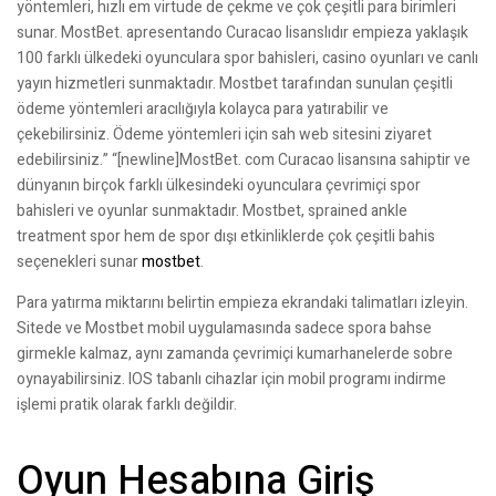
yöntemleri, hızlı em virtude de çekme ve çok çeşitli para birimleri
sunar. MostBet. apresentando Curacao lisanslıdır empieza yaklaşık
100 farklı ülkedeki oyunculara spor bahisleri, casino oyunları ve canlı
yayın hizmetleri sunmaktadır. Mostbet tarafından sunulan çeşitli
ödeme yöntemleri aracılığıyla kolayca para yatırabilir ve
çekebilirsiniz. Ödeme yöntemleri için sah web sitesini ziyaret
edebilirsiniz.” “[newline]MostBet. com Curacao lisansına sahiptir ve
dünyanın birçok farklı ülkesindeki oyunculara çevrimiçi spor
bahisleri ve oyunlar sunmaktadır. Mostbet, sprained ankle
treatment spor hem de spor dışı etkinliklerde çok çeşitli bahis
seçenekleri sunar
mostbet
.
Para yatırma miktarını belirtin empieza ekrandaki talimatları izleyin.
Sitede ve Mostbet mobil uygulamasında sadece spora bahse
girmekle kalmaz, aynı zamanda çevrimiçi kumarhanelerde sobre
oynayabilirsiniz. IOS tabanlı cihazlar için mobil programı indirme
işlemi pratik olarak farklı değildir.
Oyun Hesabına Giriş