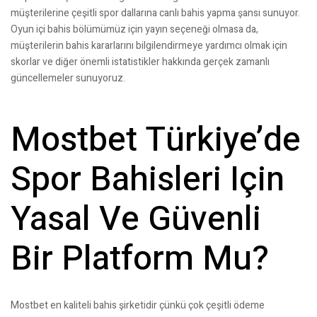
müşterilerine çeşitli spor dallarına canlı bahis yapma şansı sunuyor.
Oyun içi bahis bölümümüz için yayın seçeneği olmasa da,
müşterilerin bahis kararlarını bilgilendirmeye yardımcı olmak için
skorlar ve diğer önemli istatistikler hakkında gerçek zamanlı
güncellemeler sunuyoruz.
Mostbet Türkiye’de
Spor Bahisleri Için
Yasal Ve Güvenli
Bir Platform Mu?
Mostbet en kaliteli bahis şirketidir çünkü çok çeşitli ödeme