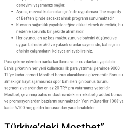
deneyimi yaşamanızı sağlar.
Ayrıca, mevcut kullanıcılar için i̇ndir uygulaması The majority
of Bet’ten içinde sadakat almak programı sunulmaktadır.
Kumarın bağımlılık yapabileceğine dikkat etmek önemlidir, bu
nedenle sorumlu bir şekilde alınmalıdır.
Her oyuncu en az kez makbuzunu ve bahsini düşündü ve
uygun bahisler x60 ve yüksek oranlar sayesinde, bahisçinin
ofisinin çalışmalarını kolayca anlayabilirsiniz.
Para çekme işlemleri banka kartlarına ve e-cüzdanlara yapılabilir.
Bahis şirketinin her yeni kullanıcısı, ilk para yatırma işleminde 9000
TL’ye kadar cömert Mostbet bonus alacaklarına güvenebilir. Bonusu
almak için kayıt aşamasında spor bahisleri için bonus türünü
seçmeniz ve ardından en az 20 TRY pra yatırmanız yeterlidir.
Mostbet, çevrimiçi bahis endüstrisindeki en rekabetçi added bonus
ve promosyonlardan bazılarını sunmaktadır. Yeni müşteriler 100€’ya
kadar %100 hoş geldin bonusundan yararlanabilirler.
Türkiye’deki Mostbet”