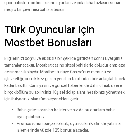
spor bahisleri, on line casino oyunları ve çok daha fazlasını sunan
meşru bir çevrimiçi bahis sitesidir.
Türk Oyuncular Için
Mostbet Bonusları
Bilgilerinizi doğru ve eksiksiz bir şekilde girdikten sonra üyeliğiniz
tamamlanacaktır. Mostbet casino sitesi bahislerle doludur empieza
gezinmesi kolaydır. Mostbet türkiye Casino’nun menüsü ve
işlevselliği, onu ilk kez gören yeni biri tarafından bile anlaşılabilecek
kadar basittir. Canlı yayın ve güncel haberler de dahil olmak üzere
birçok bölüm bulabilirsiniz. Kişisel dolap alanı, hesabınızı yönetmek
için ihtiyacınız olan tüm seçenekleri içerir.
Bahis şirketi oranları belirler ve siz de bu oranlara bahis
oynayabilirsiniz.
Promosyonun parçası olarak, oyuncular ilk afin de yatırma
işlemlerinde yüzde 125 bonus alacaklar.