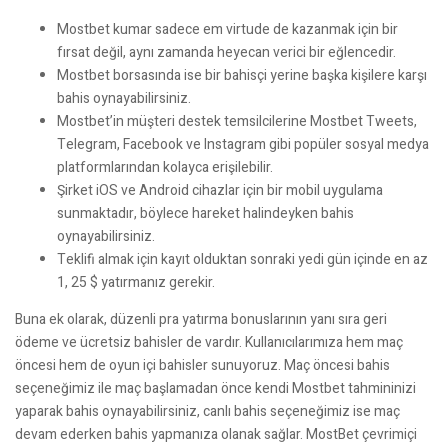
Mostbet kumar sadece em virtude de kazanmak için bir
fırsat değil, aynı zamanda heyecan verici bir eğlencedir.
Mostbet borsasında ise bir bahisçi yerine başka kişilere karşı
bahis oynayabilirsiniz.
Mostbet’in müşteri destek temsilcilerine Mostbet Tweets,
Telegram, Facebook ve Instagram gibi popüler sosyal medya
platformlarından kolayca erişilebilir.
Şirket iOS ve Android cihazlar için bir mobil uygulama
sunmaktadır, böylece hareket halindeyken bahis
oynayabilirsiniz.
Teklifi almak için kayıt olduktan sonraki yedi gün içinde en az
1, 25 $ yatırmanız gerekir.
Buna ek olarak, düzenli pra yatırma bonuslarının yanı sıra geri
ödeme ve ücretsiz bahisler de vardır. Kullanıcılarımıza hem maç
öncesi hem de oyun içi bahisler sunuyoruz. Maç öncesi bahis
seçeneğimiz ile maç başlamadan önce kendi Mostbet tahmininizi
yaparak bahis oynayabilirsiniz, canlı bahis seçeneğimiz ise maç
devam ederken bahis yapmanıza olanak sağlar. MostBet çevrimiçi