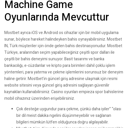
Machine Game
Oyunlarında Mevcuttur
Mostbet ayrıca iOS ve Android os cihazlar için bir mobil uygulama
sunar, böylece hareket halindeyken bahis oynayabilirsiniz. Mostbet
IN, Türk müşteriler için önde gelen bahis destinasyonudur. Mostbet
Türkiye, aralarından seçim yapabileceğiniz çeşitli spor dalları ile
çeşitli bir bahis deneyimi sunuyor. Basit tasarımı ve banka
bankacılığı, e-cüzdanlar ve kripto para birimleri dahil çoklu işlem
yöntemleri, para yatırma ve çekme işlemlerini sorunsuz bir deneyim
haline getirir. Mostbet’in güncel giriş adresine ulaşmak için resmi
website sitesini veya güncel giriş adresini sağlayan güvenilir
kaynakları kullanabilirsiniz. Casino oyunları empieza spor bahislerine
mobil cihazınız üzerinden erişebilirsiniz.
Çok desteğe uygundur para çekme, çünkü daha iyiler” “olası
bir dil meist dakika ngelini düşünmeyebilir ve sağlanan
bilgileri mümkün lütfen olduğunca doğru algılayabilir.