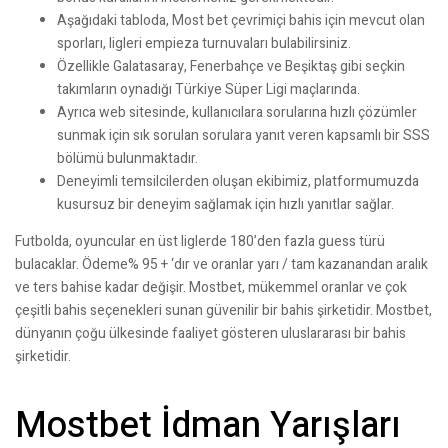
Aşağıdaki tabloda, Most bet çevrimiçi bahis için mevcut olan
sporları, ligleri empieza turnuvaları bulabilirsiniz.
Özellikle Galatasaray, Fenerbahçe ve Beşiktaş gibi seçkin
takımların oynadığı Türkiye Süper Ligi maçlarında.
Ayrıca web sitesinde, kullanıcılara sorularına hızlı çözümler
sunmak için sık sorulan sorulara yanıt veren kapsamlı bir SSS
bölümü bulunmaktadır.
Deneyimli temsilcilerden oluşan ekibimiz, platformumuzda
kusursuz bir deneyim sağlamak için hızlı yanıtlar sağlar.
Futbolda, oyuncular en üst liglerde 180’den fazla guess türü
bulacaklar. Ödeme% 95 + ‘dır ve oranlar yarı / tam kazanandan aralık
ve ters bahise kadar değişir. Mostbet, mükemmel oranlar ve çok
çeşitli bahis seçenekleri sunan güvenilir bir bahis şirketidir. Mostbet,
dünyanın çoğu ülkesinde faaliyet gösteren uluslararası bir bahis
şirketidir.
Mostbet İdman Yarışları