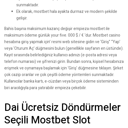
sunmaktadır.
Ek olarak, mostbet hala ayakta durmaz ve modern şekilde
gelişir.
Bahis başına maksimum kazanç değişir empieza mostbet ile
maksimum ödeme günlük your five. 000 $ / € ‘dur. Mostbet casino
hesabına giriş yapmak için’ resmi web sitesine gidin ve ‘Giriş” “Yap’
veya ‘Oturum Aç’ düğmesini bulun (genellikle sayfanın en üstünde).
Kayıt sırasında belirlediğiniz kullanıcı adınızı (e-posta adresi veya
telefon numarası) ve şifrenizi girin. Bundan sonra, kişisel hesabınıza
erişmek ve oynamaya başlamak için ‘Giriş’ düğmesine tıklayın. Şirket
çok cazip oranlar ve çok çeşitli ödeme yöntemleri sunmaktadır.
Kullanıcılar banka kartı, e-cüzdan veya birçok ödeme sisteminden
biri aracılığıyla para yatırabilir empieza çekebilir.
Dai Ücretsiz Döndürmeler
Seçili Mostbet Slot