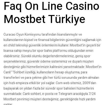
Faq On Line Casino
Mostbet Türkiye
Curacao Oyun Komisyonu tarafından lisanslanmıştır ve
kullanıcılarının kişisel ve finansal bilgilerinin güvenliğini sağlamak için
en child teknoloji güvenlik önlemlerini kullanır. Mostbet’in geçerli bir
lisansa sahip meşru bir spor bahis platformu olduğundan emin
olabilirsiniz. Sürekli olumlu değerlendirmelerimiz, geniş spor
seçeneklerimiz, güvenilir ödeme sistemimiz ve duyarlı müşteri
desteğimiz gibi hizmetlerimizin kalitesini yansıtmaktadır. Mostbet’in
Canlı” “Sohbet özelliği, kullanıcıların hesap oluşturma, para
transferleri ve para çekme gibi her türlü sorusunda yardım almaları
için hızlı empieza etkili bir yol sağlar. Com web sitemiz, 2009’dan
başlayarak on yıldan fazla bir süredir spor bahisleri hizmetlerini
sunmaktadır. Canlı sohbet, e-posta ve Telegram aracılığıyla 7/24
Mostbet çevrimiçi müşteri desteğimiz, gerektiğinde hızlı yardım
sağlar.