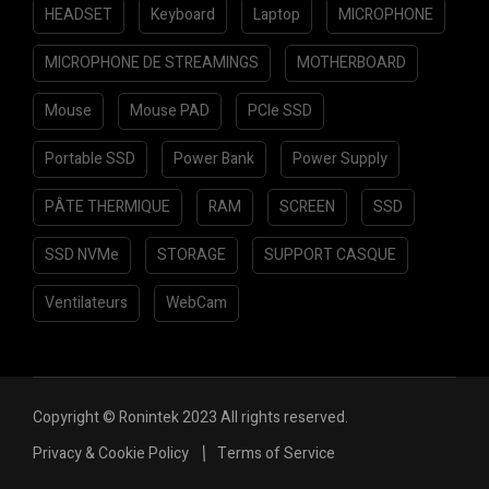
HEADSET
Keyboard
Laptop
MICROPHONE
MICROPHONE DE STREAMINGS
MOTHERBOARD
Mouse
Mouse PAD
PCIe SSD
Portable SSD
Power Bank
Power Supply
PÂTE THERMIQUE
RAM
SCREEN
SSD
SSD NVMe
STORAGE
SUPPORT CASQUE
Ventilateurs
WebCam
Copyright © Ronintek 2023 All rights reserved.
Privacy & Cookie Policy
Terms of Service