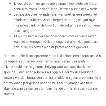
Ik focuste op free spin-aanbiedingen voor slots die ik al al
gebruikte, zoals Book of Dead. Dat was pure extra waarde.
Cashback-acties vormden mijn vangnet na een week met
mindere resultaten. Al een beperkte teruggave gaf mijn
moraal en bankroll de boost om de volgende week opnieuw
te aanvangen.
Af en toe nam ik deel aan toernooien met een lage inzet,
waar de uitkeringen vaak bonusgeld waren. Het voelde als
een leuke, risicovrije wedstrijd met andere gokkers.
Het essentiële: ik accepteerde nooit klakkeloos een bonus aan. Als
de regels niet overeenkwamen bij mijn manier van spelen –
bijvoorbeeld een hoge omschrijving voor een spel dat ik niet
speelde – dan sloeg ik hem links liggen. Door zo kieskeurig te
wezen, werden bonussen een hulpmiddel en geen probleem. Over
het volledige jaar gezien hebben ze zeker bijdragen aan mijn
algehele winst, maar ze vormden niet de primaire reden voor mijn
succes.