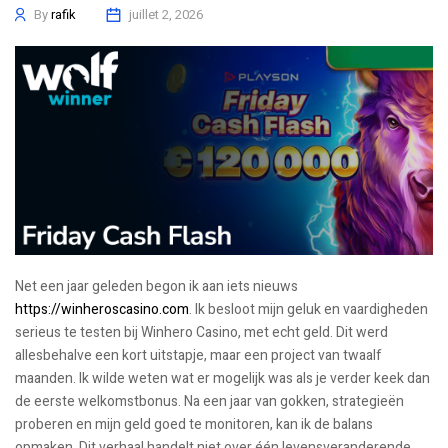
By
rafik
juillet 2, 2026
Net een jaar geleden begon ik aan iets nieuws
https://winheroscasino.com
. Ik besloot mijn geluk en vaardigheden
serieus te testen bij Winhero Casino, met echt geld. Dit werd
allesbehalve een kort uitstapje, maar een project van twaalf
maanden. Ik wilde weten wat er mogelijk was als je verder keek dan
de eerste welkomstbonus. Na een jaar van gokken, strategieën
proberen en mijn geld goed te monitoren, kan ik de balans
opmaken. Dit verhaal handelt niet over één levensveranderende