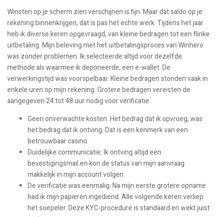
Winsten op je scherm zien verschijnen is fijn. Maar dat saldo op je
rekening binnenkrijgen, dat is pas het echte werk. Tijdens het jaar
heb ik diverse keren opgevraagd, van kleine bedragen tot een flinke
uitbetaling. Mijn beleving met het uitbetalingsproces van Winhero
was zonder problemen. Ik selecteerde altijd voor dezelfde
methode als waarmee ik deponeerde, een e-wallet. De
verwerkingstijd was voorspelbaar. Kleine bedragen stonden vaak in
enkele uren op mijn rekening. Grotere bedragen vereisten de
aangegeven 24 tot 48 uur nodig voor verificatie.
Geen onverwachte kosten: Het bedrag dat ik opvroeg, was
het bedrag dat ik ontving. Dat is een kenmerk van een
betrouwbaar casino.
Duidelijke communicatie: Ik ontving altijd een
bevestigingsmail en kon de status van mijn aanvraag
makkelijk in mijn account volgen.
De verificatie was eenmalig: Na mijn eerste grotere opname
had ik mijn papieren ingediend. Alle volgende keren verliep
het soepeler. Deze KYC-procedure is standaard en wekt juist