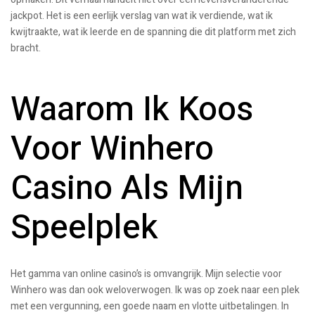
jackpot. Het is een eerlijk verslag van wat ik verdiende, wat ik
kwijtraakte, wat ik leerde en de spanning die dit platform met zich
bracht.
Waarom Ik Koos
Voor Winhero
Casino Als Mijn
Speelplek
Het gamma van online casino’s is omvangrijk. Mijn selectie voor
Winhero was dan ook weloverwogen. Ik was op zoek naar een plek
met een vergunning, een goede naam en vlotte uitbetalingen. In