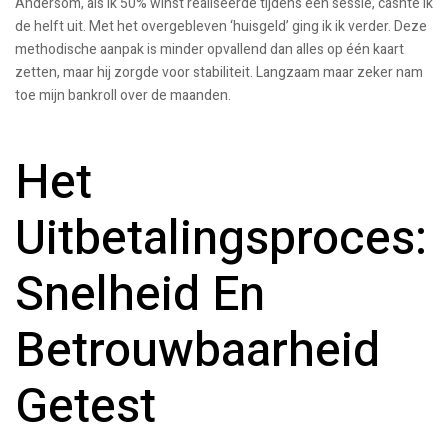
Andersom, als ik 50% winst realiseerde tijdens een sessie, cashte ik
de helft uit. Met het overgebleven ‘huisgeld’ ging ik ik verder. Deze
methodische aanpak is minder opvallend dan alles op één kaart
zetten, maar hij zorgde voor stabiliteit. Langzaam maar zeker nam
toe mijn bankroll over de maanden.
Het
Uitbetalingsproces:
Snelheid En
Betrouwbaarheid
Getest