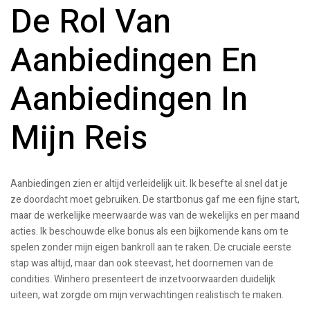
De Rol Van
Aanbiedingen En
Aanbiedingen In
Mijn Reis
Aanbiedingen zien er altijd verleidelijk uit. Ik besefte al snel dat je
ze doordacht moet gebruiken. De startbonus gaf me een fijne start,
maar de werkelijke meerwaarde was van de wekelijks en per maand
acties. Ik beschouwde elke bonus als een bijkomende kans om te
spelen zonder mijn eigen bankroll aan te raken. De cruciale eerste
stap was altijd, maar dan ook steevast, het doornemen van de
condities. Winhero presenteert de inzetvoorwaarden duidelijk
uiteen, wat zorgde om mijn verwachtingen realistisch te maken.