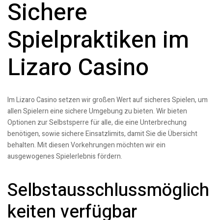
Sichere
Spielpraktiken im
Lizaro Casino
Im Lizaro Casino setzen wir großen Wert auf sicheres Spielen, um
allen Spielern eine sichere Umgebung zu bieten. Wir bieten
Optionen zur Selbstsperre für alle, die eine Unterbrechung
benötigen, sowie sichere Einsatzlimits, damit Sie die Übersicht
behalten. Mit diesen Vorkehrungen möchten wir ein
ausgewogenes Spielerlebnis fördern.
Selbstausschlussmöglich
keiten verfügbar