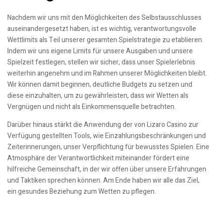
Nachdem wir uns mit den Möglichkeiten des Selbstausschlusses
auseinandergesetzt haben, ist es wichtig, verantwortungsvolle
Wettlimits als Teil unserer gesamten Spielstrategie zu etablieren.
Indem wir uns eigene Limits für unsere Ausgaben und unsere
Spielzeit festlegen, stellen wir sicher, dass unser Spielerlebnis
weiterhin angenehm und im Rahmen unserer Möglichkeiten bleibt.
Wir können damit beginnen, deutliche Budgets zu setzen und
diese einzuhalten, um zu gewährleisten, dass wir Wetten als
Vergnügen und nicht als Einkommensquelle betrachten.
Darüber hinaus stärkt die Anwendung der von Lizaro Casino zur
Verfügung gestellten Tools, wie Einzahlungsbeschränkungen und
Zeiterinnerungen, unser Verpflichtung für bewusstes Spielen. Eine
Atmosphäre der Verantwortlichkeit miteinander fördert eine
hilfreiche Gemeinschaft, in der wir offen über unsere Erfahrungen
und Taktiken sprechen können. Am Ende haben wir alle das Ziel,
ein gesundes Beziehung zum Wetten zu pflegen.