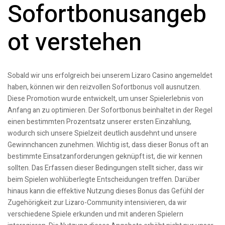
Sofortbonusangeb
ot verstehen
Sobald wir uns erfolgreich bei unserem Lizaro Casino angemeldet
haben, können wir den reizvollen Sofortbonus voll ausnutzen.
Diese Promotion wurde entwickelt, um unser Spielerlebnis von
Anfang an zu optimieren. Der Sofortbonus beinhaltet in der Regel
einen bestimmten Prozentsatz unserer ersten Einzahlung,
wodurch sich unsere Spielzeit deutlich ausdehnt und unsere
Gewinnchancen zunehmen. Wichtig ist, dass dieser Bonus oft an
bestimmte Einsatzanforderungen geknüpft ist, die wir kennen
sollten. Das Erfassen dieser Bedingungen stellt sicher, dass wir
beim Spielen wohlüberlegte Entscheidungen treffen. Darüber
hinaus kann die effektive Nutzung dieses Bonus das Gefühl der
Zugehörigkeit zur Lizaro-Community intensivieren, da wir
verschiedene Spiele erkunden und mit anderen Spielern