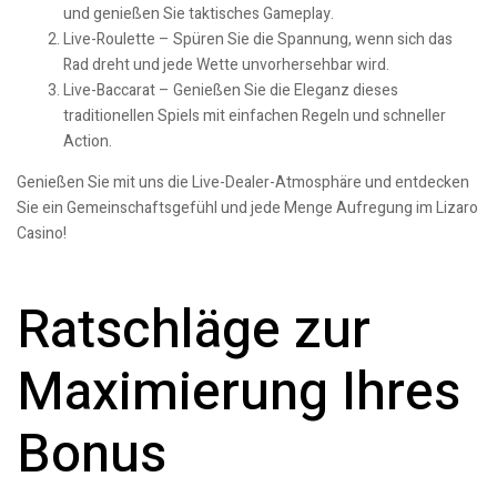
und genießen Sie taktisches Gameplay.
Live-Roulette – Spüren Sie die Spannung, wenn sich das
Rad dreht und jede Wette unvorhersehbar wird.
Live-Baccarat – Genießen Sie die Eleganz dieses
traditionellen Spiels mit einfachen Regeln und schneller
Action.
Genießen Sie mit uns die Live-Dealer-Atmosphäre und entdecken
Sie ein Gemeinschaftsgefühl und jede Menge Aufregung im Lizaro
Casino!
Ratschläge zur
Maximierung Ihres
Bonus