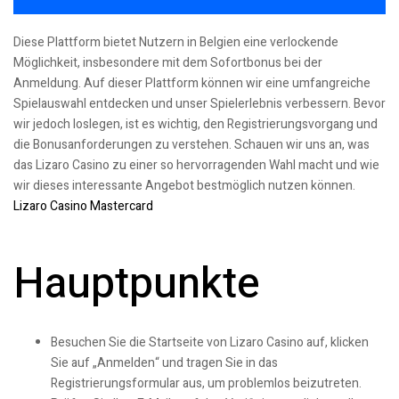
Diese Plattform bietet Nutzern in Belgien eine verlockende
Möglichkeit, insbesondere mit dem Sofortbonus bei der
Anmeldung. Auf dieser Plattform können wir eine umfangreiche
Spielauswahl entdecken und unser Spielerlebnis verbessern. Bevor
wir jedoch loslegen, ist es wichtig, den Registrierungsvorgang und
die Bonusanforderungen zu verstehen. Schauen wir uns an, was
das Lizaro Casino zu einer so hervorragenden Wahl macht und wie
wir dieses interessante Angebot bestmöglich nutzen können.
Lizaro Casino Mastercard
Hauptpunkte
Besuchen Sie die Startseite von Lizaro Casino auf, klicken
Sie auf „Anmelden“ und tragen Sie in das
Registrierungsformular aus, um problemlos beizutreten.