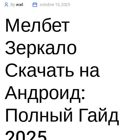
By
wail
octobre 15, 2025
Мелбет
Зеркало
Скачать на
Андроид:
Полный Гайд
2025