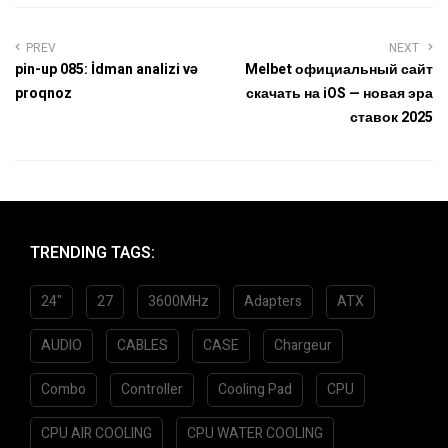
PREV
NEXT
pin-up 085: İdman analizi və
Melbet официальный сайт
proqnoz
скачать на iOS — новая эра
ставок 2025
TRENDING TAGS:
24"
27
3600MHz
Adapters
ATX
AUDIO
CABLES
CASE
Chargeur
Combo
Controller
Cooling Pad
CPU
CPU AIR COOLING
CPU WATER COOLING