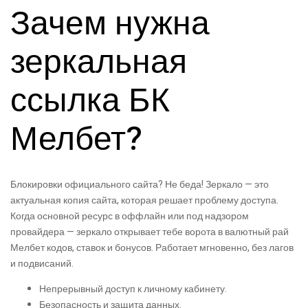
Зачем нужна
зеркальная
ссылка БК
Мелбет?
Блокировки официального сайта? Не беда! Зеркало — это
актуальная копия сайта, которая решает проблему доступа.
Когда основной ресурс в оффлайн или под надзором
провайдера — зеркало открывает тебе ворота в валютный рай
Мелбет кодов, ставок и бонусов. Работает мгновенно, без лагов
и подвисаний.
Непрерывный доступ к личному кабинету.
Безопасность и защита данных.