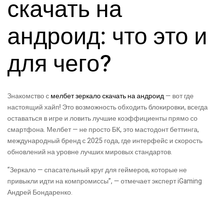
скачать на
андроид: что это и
для чего?
Знакомство с
мелбет зеркало скачать на андроид
— вот где
настоящий хайп! Это возможность обходить блокировки, всегда
оставаться в игре и ловить лучшие коэффициенты прямо со
смартфона. Мелбет — не просто БК, это мастодонт беттинга,
международный бренд с 2025 года, где интерфейс и скорость
обновлений на уровне лучших мировых стандартов.
“Зеркало — спасательный круг для геймеров, которые не
привыкли идти на компромиссы”, — отмечает эксперт iGaming
Андрей Бондаренко.