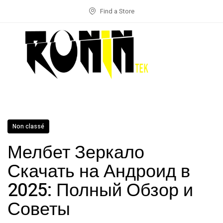
Find a Store
Non classé
Мелбет Зеркало
Скачать на Андроид в
2025: Полный Обзор и
Советы