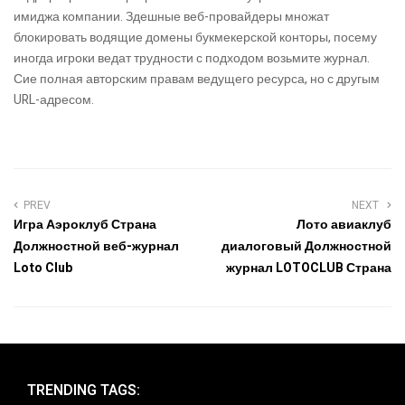
имиджа компании. Здешные веб-провайдеры множат
блокировать водящие домены букмекерской конторы, посему
иногда игроки ведат трудности с подходом возьмите журнал.
Сие полная авторским правам ведущего ресурса, но с другым
URL-адресом.
PREV
NEXT
Игра Аэроклуб Страна
Лото авиаклуб
Должностной веб-журнал
диалоговый Должностной
Loto Club
журнал LOTOCLUB Страна
TRENDING TAGS: