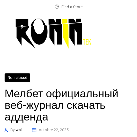
Find a Store
Non classé
Мелбет официальный
веб-журнал скачать
адденда
By
wail
octobre 22, 2025