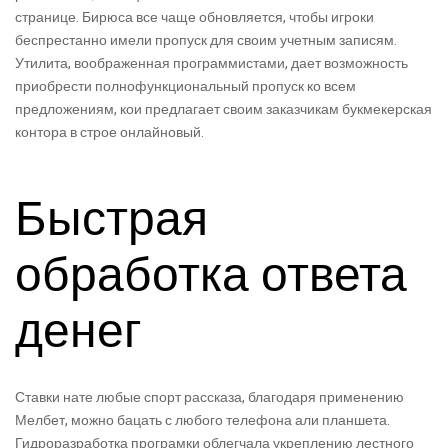
странице. Бирюса все чаще обновляется, чтобы игроки
беспрестанно имели пропуск для своим учетным записям.
Утилита, воображенная программистами, дает возможность
приобрести полнофункциональный пропуск ко всем
предложениям, кои предлагает своим заказчикам букмекерская
контора в строе онлайновый.
Быстрая
обработка ответа
денег
Ставки нате любые спорт рассказа, благодаря применению
Мелбет, можно бацать с любого телефона али планшета.
Гидроразработка програмки облегчала укреплению лестного