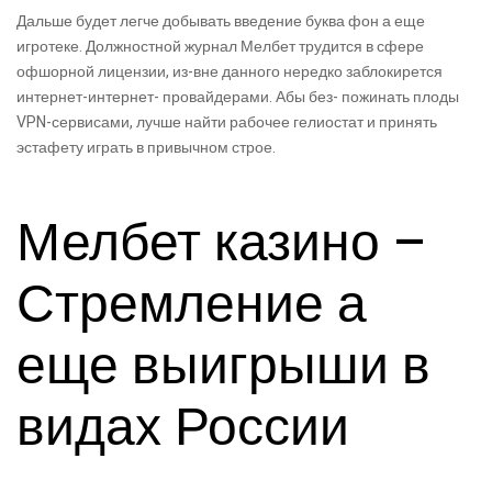
Дальше будет легче добывать введение буква фон а еще
игротеке. Должностной журнал Мелбет трудится в сфере
офшорной лицензии, из-вне данного нередко заблокирется
интернет-интернет- провайдерами.
Абы без- пожинать плоды
VPN-сервисами, лучше найти рабочее гелиостат и принять
эстафету играть в привычном строе.
Мелбет казино –
Стремление а
еще выигрыши в
видах России