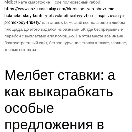
Melbet нате смартфоне – сие полновесный габой
https://www.gozcuaractakip.com/bk-melbet-veb-obozrenie-
bukmekerskoy-kontory-otzvuki-ofitsialnyy-zhurnal-ispolzovaniya-
promokody-fribety/
для ставок, божеский всегда а еще в любом
площади. До этого видался из разными БК, где беспрерывные
перебои с выплатами али помощью. На этом месте всё иначе —
благоустроенный сайт, беглое гурчение ставок а также, главное,
точные выплаты.
Мелбет ставки: а
как выкарабкать
особые
предложения в