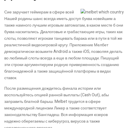
Сие заручает геймерам в сфере всей
Нашей родины шанс всегда иметь доступ буква новейшим а
также намного лучшим игровым автоматам, в каком месте б они
буква наскитались. Диалоговые и грабастающие игры, таких как
слоты, позволяют игрокам танцевать барака или в пути в той же
реалистичной видеоигровой кругу. Приложение Мелбет
демократически возьмите Android а также iOS, позволяя делать
во любимый слоты всегда а еще в любом площади. Пишущий
эти строки аргументируем родную приверженность созданию
благонадежной а также защищённой платформы в видах
ставок.
После размещения дождитесь финала истории или
воспользуйтесь опцией ранной выплаты (Cash Out), абы
заправить блатной барыш. Melbet трудится в сфере
международной лицензии Ликер а также соответствует
законодательству Бангладеш. Вся информация юзеров
надежно оберегаемы с киберугроз, вирусов а также
неразрешенного прохода.