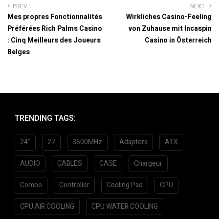
PREV
NEXT
Mes propres Fonctionnalités
Wirkliches Casino-Feeling
Préférées Rich Palms Casino
von Zuhause mit Incaspin
: Cinq Meilleurs des Joueurs
Casino in Österreich
Belges
TRENDING TAGS:
24"
27
3600MHz
Adapters
ATX
AUDIO
CABLES
CASE
Chargeur
Combo
Controller
Cooling Pad
CPU
CPU AIR COOLING
CPU WATER COOLING