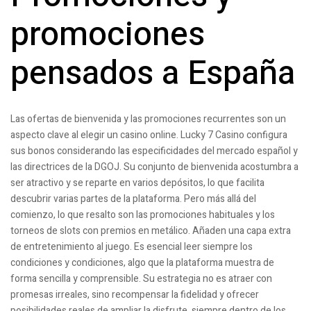
promociones
pensados a España
Las ofertas de bienvenida y las promociones recurrentes son un
aspecto clave al elegir un casino online. Lucky 7 Casino configura
sus bonos considerando las especificidades del mercado español y
las directrices de la DGOJ. Su conjunto de bienvenida acostumbra a
ser atractivo y se reparte en varios depósitos, lo que facilita
descubrir varias partes de la plataforma. Pero más allá del
comienzo, lo que resalto son las promociones habituales y los
torneos de slots con premios en metálico. Añaden una capa extra
de entretenimiento al juego. Es esencial leer siempre los
condiciones y condiciones, algo que la plataforma muestra de
forma sencilla y comprensible. Su estrategia no es atraer con
promesas irreales, sino recompensar la fidelidad y ofrecer
posibilidades reales de ampliar la disfrute, siempre dentro de los