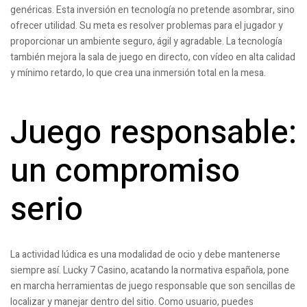
genéricas. Esta inversión en tecnología no pretende asombrar, sino
ofrecer utilidad. Su meta es resolver problemas para el jugador y
proporcionar un ambiente seguro, ágil y agradable. La tecnología
también mejora la sala de juego en directo, con vídeo en alta calidad
y mínimo retardo, lo que crea una inmersión total en la mesa.
Juego responsable:
un compromiso
serio
La actividad lúdica es una modalidad de ocio y debe mantenerse
siempre así. Lucky 7 Casino, acatando la normativa española, pone
en marcha herramientas de juego responsable que son sencillas de
localizar y manejar dentro del sitio. Como usuario, puedes