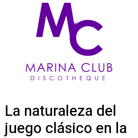
La naturaleza del
juego clásico en la