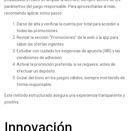
parámetros del juego responsable. Para aprovecharlas al más,
recomiendo aplicar estos pasos:
Darse de alta y verificar la cuenta por total para acceder a
todas las promociones.
Revisar la sección “Promociones” de la web o la app para
saber las ofertas vigentes.
Estudiar con cuidado los exigencias de apuesta (WR) y las
condiciones de adhesión.
Activar la promoción preferida, si se requiere, antes de
efectuar un depósito.
Gozar del bono en los juegos válidos, siempre invirtiendo de
forma responsable.
Este método estructurado asegura una experiencia transparente y
positiva.
Innovación