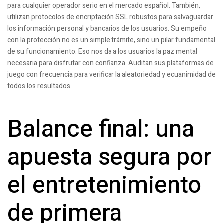
para cualquier operador serio en el mercado español. También,
utilizan protocolos de encriptación SSL robustos para salvaguardar
los información personal y bancarios de los usuarios. Su empeño
con la protección no es un simple trámite, sino un pilar fundamental
de su funcionamiento. Eso nos da a los usuarios la paz mental
necesaria para disfrutar con confianza. Auditan sus plataformas de
juego con frecuencia para verificar la aleatoriedad y ecuanimidad de
todos los resultados.
Balance final: una
apuesta segura por
el entretenimiento
de primera