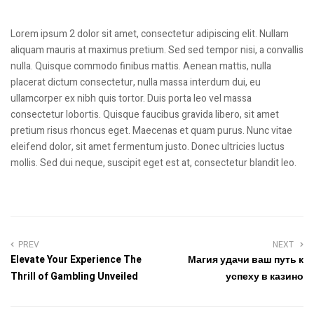
Lorem ipsum 2 dolor sit amet, consectetur adipiscing elit. Nullam
aliquam mauris at maximus pretium. Sed sed tempor nisi, a convallis
nulla. Quisque commodo finibus mattis. Aenean mattis, nulla
placerat dictum consectetur, nulla massa interdum dui, eu
ullamcorper ex nibh quis tortor. Duis porta leo vel massa
consectetur lobortis. Quisque faucibus gravida libero, sit amet
pretium risus rhoncus eget. Maecenas et quam purus. Nunc vitae
eleifend dolor, sit amet fermentum justo. Donec ultricies luctus
mollis. Sed dui neque, suscipit eget est at, consectetur blandit leo.
PREV
NEXT
Elevate Your Experience The
Магия удачи ваш путь к
Thrill of Gambling Unveiled
успеху в казино