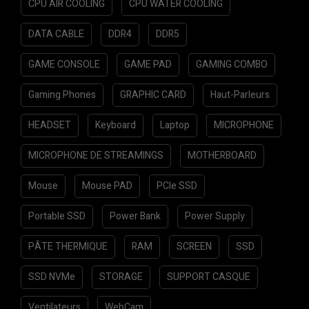
CPU AIR COOLING
CPU WATER COOLING
DATA CABLE
DDR4
DDR5
GAME CONSOLE
GAME PAD
GAMING COMBO
Gaming Phones
GRAPHIC CARD
Haut-Parleurs
HEADSET
Keyboard
Laptop
MICROPHONE
MICROPHONE DE STREAMINGS
MOTHERBOARD
Mouse
Mouse PAD
PCIe SSD
Portable SSD
Power Bank
Power Supply
PÂTE THERMIQUE
RAM
SCREEN
SSD
SSD NVMe
STORAGE
SUPPORT CASQUE
Ventilateurs
WebCam