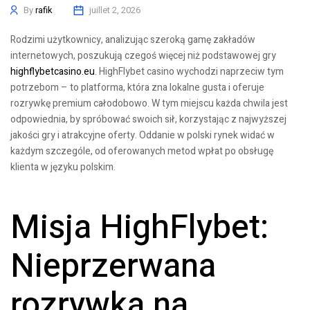
By
rafik
juillet 2, 2026
Rodzimi użytkownicy, analizując szeroką gamę zakładów
internetowych, poszukują czegoś więcej niż podstawowej gry
highflybetcasino.eu
. HighFlybet casino wychodzi naprzeciw tym
potrzebom – to platforma, która zna lokalne gusta i oferuje
rozrywkę premium całodobowo. W tym miejscu każda chwila jest
odpowiednia, by spróbować swoich sił, korzystając z najwyższej
jakości gry i atrakcyjne oferty. Oddanie w polski rynek widać w
każdym szczególe, od oferowanych metod wpłat po obsługę
klienta w języku polskim.
Misja HighFlybet:
Nieprzerwana
rozrywka na