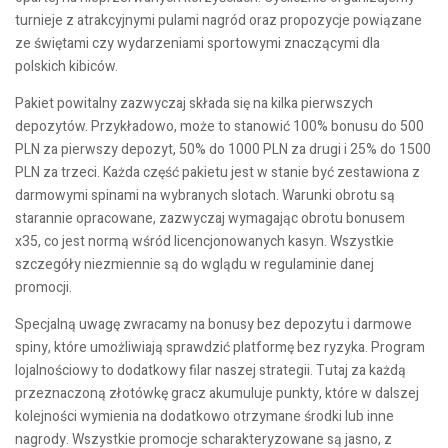
turnieje z atrakcyjnymi pulami nagród oraz propozycje powiązane
ze świętami czy wydarzeniami sportowymi znaczącymi dla
polskich kibiców.
Pakiet powitalny zazwyczaj składa się na kilka pierwszych
depozytów. Przykładowo, może to stanowić 100% bonusu do 500
PLN za pierwszy depozyt, 50% do 1000 PLN za drugi i 25% do 1500
PLN za trzeci. Każda część pakietu jest w stanie być zestawiona z
darmowymi spinami na wybranych slotach. Warunki obrotu są
starannie opracowane, zazwyczaj wymagając obrotu bonusem
x35, co jest normą wśród licencjonowanych kasyn. Wszystkie
szczegóły niezmiennie są do wglądu w regulaminie danej
promocji.
Specjalną uwagę zwracamy na bonusy bez depozytu i darmowe
spiny, które umożliwiają sprawdzić platformę bez ryzyka. Program
lojalnościowy to dodatkowy filar naszej strategii. Tutaj za każdą
przeznaczoną złotówkę gracz akumuluje punkty, które w dalszej
kolejności wymienia na dodatkowo otrzymane środki lub inne
nagrody. Wszystkie promocje scharakteryzowane są jasno, z