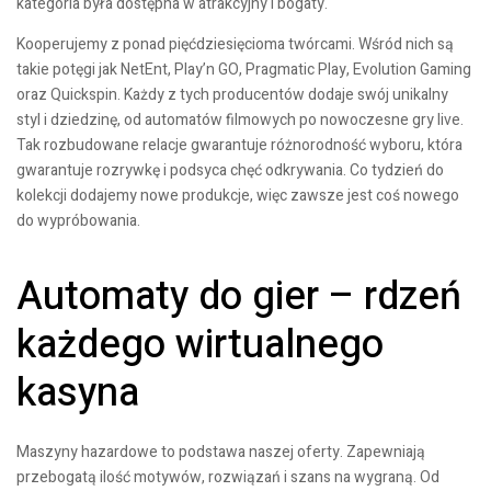
kategoria była dostępna w atrakcyjny i bogaty.
Kooperujemy z ponad pięćdziesięcioma twórcami. Wśród nich są
takie potęgi jak NetEnt, Play’n GO, Pragmatic Play, Evolution Gaming
oraz Quickspin. Każdy z tych producentów dodaje swój unikalny
styl i dziedzinę, od automatów filmowych po nowoczesne gry live.
Tak rozbudowane relacje gwarantuje różnorodność wyboru, która
gwarantuje rozrywkę i podsyca chęć odkrywania. Co tydzień do
kolekcji dodajemy nowe produkcje, więc zawsze jest coś nowego
do wypróbowania.
Automaty do gier – rdzeń
każdego wirtualnego
kasyna
Maszyny hazardowe to podstawa naszej oferty. Zapewniają
przebogatą ilość motywów, rozwiązań i szans na wygraną. Od