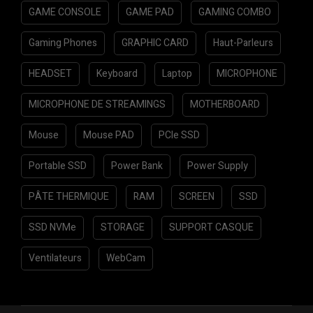
GAME CONSOLE
GAME PAD
GAMING COMBO
Gaming Phones
GRAPHIC CARD
Haut-Parleurs
HEADSET
Keyboard
Laptop
MICROPHONE
MICROPHONE DE STREAMINGS
MOTHERBOARD
Mouse
Mouse PAD
PCIe SSD
Portable SSD
Power Bank
Power Supply
PÂTE THERMIQUE
RAM
SCREEN
SSD
SSD NVMe
STORAGE
SUPPORT CASQUE
Ventilateurs
WebCam