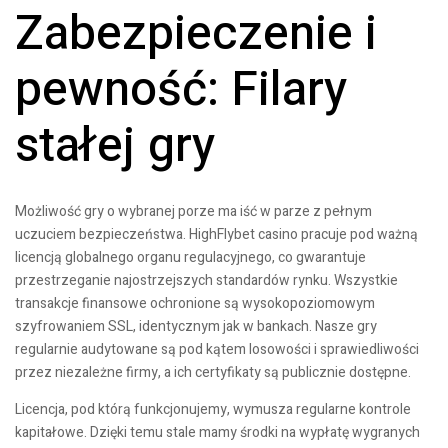
Zabezpieczenie i
pewność: Filary
stałej gry
Możliwość gry o wybranej porze ma iść w parze z pełnym
uczuciem bezpieczeństwa. HighFlybet casino pracuje pod ważną
licencją globalnego organu regulacyjnego, co gwarantuje
przestrzeganie najostrzejszych standardów rynku. Wszystkie
transakcje finansowe ochronione są wysokopoziomowym
szyfrowaniem SSL, identycznym jak w bankach. Nasze gry
regularnie audytowane są pod kątem losowości i sprawiedliwości
przez niezależne firmy, a ich certyfikaty są publicznie dostępne.
Licencja, pod którą funkcjonujemy, wymusza regularne kontrole
kapitałowe. Dzięki temu stale mamy środki na wypłatę wygranych