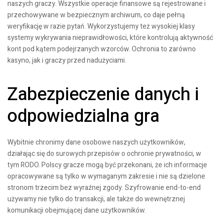
naszych graczy. Wszystkie operacje finansowe są rejestrowane i
przechowywane w bezpiecznym archiwum, co daje pełną
weryfikację w razie pytań. Wykorzystujemy też wysokiej klasy
systemy wykrywania nieprawidłowości, które kontrolują aktywność
kont pod kątem podejrzanych wzorców. Ochronia to zarówno
kasyno, jak i graczy przed nadużyciami.
Zabezpieczenie danych i
odpowiedzialna gra
Wybitnie chronimy dane osobowe naszych użytkowników,
działając się do surowych przepisów o ochronie prywatności, w
tym RODO. Polscy gracze mogą być przekonani, że ich informacje
opracowywane są tylko w wymaganym zakresie i nie są dzielone
stronom trzecim bez wyraźnej zgody. Szyfrowanie end-to-end
używamy nie tylko do transakcji, ale także do wewnętrznej
komunikacji obejmującej dane użytkowników.