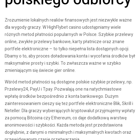
Zrozumienie lokalnych realiów finansowych jest niezwykle ważne
dla wygody graczy. W HighFlybet casino udostępniamy wiele
różnych metod płatności popularnych w Polsce. Szybkie przelewy
online, zwykłe przelewy bankowe, karty płatnicze oraz znane
portfele elektroniczne – to tylko niepełna lista dostępnych opcji.
Dbamy o to, aby proces doładowania konta i wycofania środków był
maksymalnie prosty i szybki. To zwłaszcza ważne w szybko
zmieniającym się świecie gier online.
Wśród metod płatności są dostępne polskie szybkie przelewy, np.
Przelewy24, PayU i Tpay. Pozwalają one na natychmiastowe
wpłatę środków bezpośrednio z konta bankowego. Dużym
zainteresowaniem cieszy się też portfele elektroniczne Blik, Skrill i
Neteller. Dla graczy wybierających kryptowalut przyjmujemy wpłaty
za pomocą Bitcoina czy Ethereum, co daje dodatkową warstwę
anonimowości i szybkości. Każda metoda jest przedstawiona
dogłębnie, z danymi o minimalnych i maksymalnych kwotach oraz
przewidywanym czasie przetwarzania.