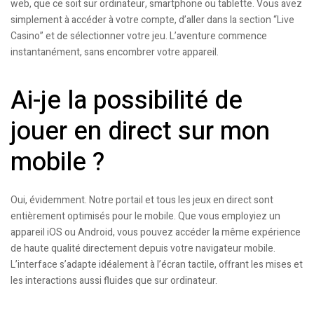
web, que ce soit sur ordinateur, smartphone ou tablette. Vous avez
simplement à accéder à votre compte, d’aller dans la section “Live
Casino” et de sélectionner votre jeu. L’aventure commence
instantanément, sans encombrer votre appareil.
Ai-je la possibilité de
jouer en direct sur mon
mobile ?
Oui, évidemment. Notre portail et tous les jeux en direct sont
entièrement optimisés pour le mobile. Que vous employiez un
appareil iOS ou Android, vous pouvez accéder la même expérience
de haute qualité directement depuis votre navigateur mobile.
L’interface s’adapte idéalement à l’écran tactile, offrant les mises et
les interactions aussi fluides que sur ordinateur.