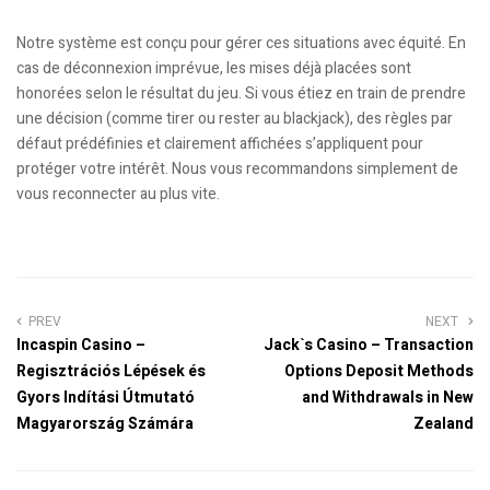
Notre système est conçu pour gérer ces situations avec équité. En
cas de déconnexion imprévue, les mises déjà placées sont
honorées selon le résultat du jeu. Si vous étiez en train de prendre
une décision (comme tirer ou rester au blackjack), des règles par
défaut prédéfinies et clairement affichées s’appliquent pour
protéger votre intérêt. Nous vous recommandons simplement de
vous reconnecter au plus vite.
PREV
NEXT
Incaspin Casino –
Jack`s Casino – Transaction
Regisztrációs Lépések és
Options Deposit Methods
Gyors Indítási Útmutató
and Withdrawals in New
Magyarország Számára
Zealand