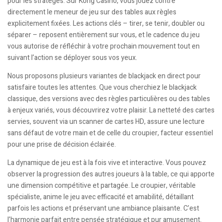
pour les stratèges. Sur Kong Casino, vous jouez contre
directement le meneur de jeu sur des tables aux règles
explicitement fixées. Les actions clés – tirer, se tenir, doubler ou
séparer – reposent entièrement sur vous, et le cadence du jeu
vous autorise de réfléchir à votre prochain mouvement tout en
suivant l’action se déployer sous vos yeux.
Nous proposons plusieurs variantes de blackjack en direct pour
satisfaire toutes les attentes. Que vous cherchiez le blackjack
classique, des versions avec des règles particulières ou des tables
à enjeux variés, vous découvrirez votre plaisir. La netteté des cartes
servies, souvent via un scanner de cartes HD, assure une lecture
sans défaut de votre main et de celle du croupier, facteur essentiel
pour une prise de décision éclairée.
La dynamique de jeu est à la fois vive et interactive. Vous pouvez
observer la progression des autres joueurs à la table, ce qui apporte
une dimension compétitive et partagée. Le croupier, véritable
spécialiste, anime le jeu avec efficacité et amabilité, détaillant
parfois les actions et préservant une ambiance plaisante. C’est
l’harmonie parfait entre pensée stratégique et pur amusement.