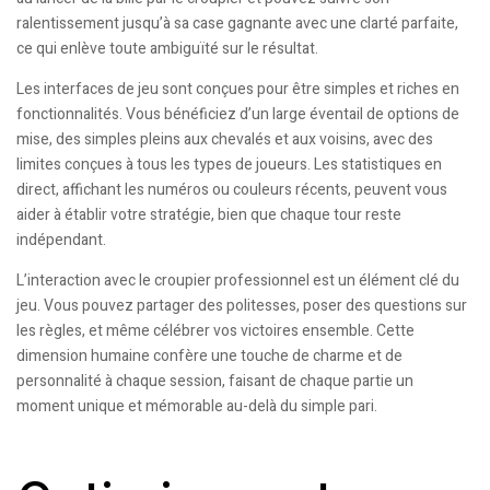
ralentissement jusqu’à sa case gagnante avec une clarté parfaite,
ce qui enlève toute ambiguïté sur le résultat.
Les interfaces de jeu sont conçues pour être simples et riches en
fonctionnalités. Vous bénéficiez d’un large éventail de options de
mise, des simples pleins aux chevalés et aux voisins, avec des
limites conçues à tous les types de joueurs. Les statistiques en
direct, affichant les numéros ou couleurs récents, peuvent vous
aider à établir votre stratégie, bien que chaque tour reste
indépendant.
L’interaction avec le croupier professionnel est un élément clé du
jeu. Vous pouvez partager des politesses, poser des questions sur
les règles, et même célébrer vos victoires ensemble. Cette
dimension humaine confère une touche de charme et de
personnalité à chaque session, faisant de chaque partie un
moment unique et mémorable au-delà du simple pari.