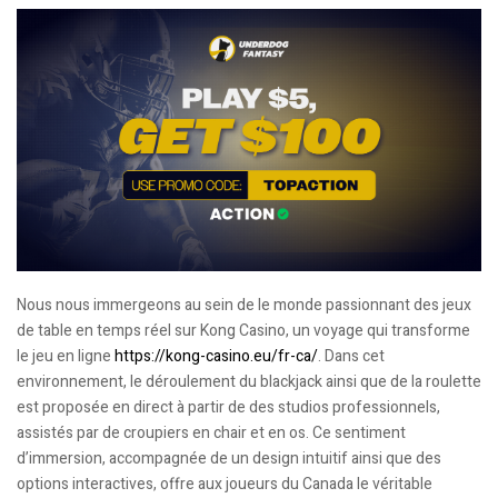
Nous nous immergeons au sein de le monde passionnant des jeux
de table en temps réel sur Kong Casino, un voyage qui transforme
le jeu en ligne
https://kong-casino.eu/fr-ca/
. Dans cet
environnement, le déroulement du blackjack ainsi que de la roulette
est proposée en direct à partir de des studios professionnels,
assistés par de croupiers en chair et en os. Ce sentiment
d’immersion, accompagnée de un design intuitif ainsi que des
options interactives, offre aux joueurs du Canada le véritable