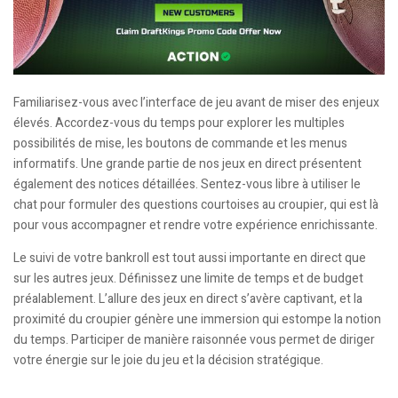
Familiarisez-vous avec l’interface de jeu avant de miser des enjeux
élevés. Accordez-vous du temps pour explorer les multiples
possibilités de mise, les boutons de commande et les menus
informatifs. Une grande partie de nos jeux en direct présentent
également des notices détaillées. Sentez-vous libre à utiliser le
chat pour formuler des questions courtoises au croupier, qui est là
pour vous accompagner et rendre votre expérience enrichissante.
Le suivi de votre bankroll est tout aussi importante en direct que
sur les autres jeux. Définissez une limite de temps et de budget
préalablement. L’allure des jeux en direct s’avère captivant, et la
proximité du croupier génère une immersion qui estompe la notion
du temps. Participer de manière raisonnée vous permet de diriger
votre énergie sur le joie du jeu et la décision stratégique.