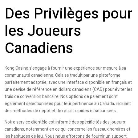
Des Privilèges pour
les Joueurs
Canadiens
Kong Casino s’engage à fournir une expérience sur mesure à sa
communauté canadienne. Cela se traduit par une plateforme
parfaitement adaptée, avec une interface disponible en français et
une devise de référence en dollars canadiens (CAD) pour éviter les
frais de conversion bancaire. Nos options de paiement sont
également sélectionnées pour leur pertinence au Canada, incluant
des méthodes de dépôt et de retrait rapides et sécurisées.
Notre service clientèle est informé des spécificités des joueurs
canadiens, notamment en ce qui concerne les fuseaux horaires et
les habitudes de jeu. Nous nous efforçons de fournir un support