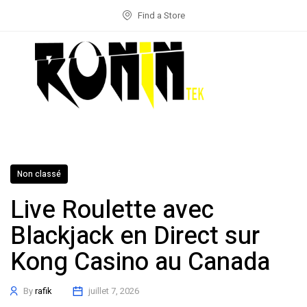
Find a Store
Non classé
Live Roulette avec
Blackjack en Direct sur
Kong Casino au Canada
By
rafik
juillet 7, 2026