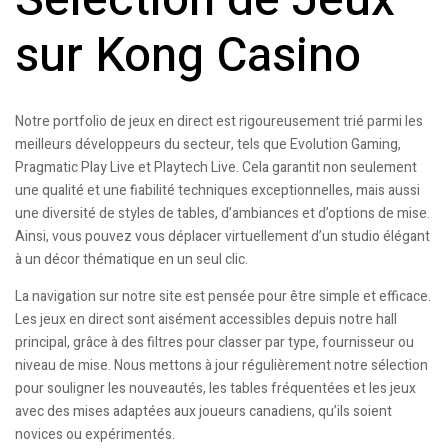
Sélection de Jeux
sur Kong Casino
Notre portfolio de jeux en direct est rigoureusement trié parmi les
meilleurs développeurs du secteur, tels que Evolution Gaming,
Pragmatic Play Live et Playtech Live. Cela garantit non seulement
une qualité et une fiabilité techniques exceptionnelles, mais aussi
une diversité de styles de tables, d’ambiances et d’options de mise.
Ainsi, vous pouvez vous déplacer virtuellement d’un studio élégant
à un décor thématique en un seul clic.
La navigation sur notre site est pensée pour être simple et efficace.
Les jeux en direct sont aisément accessibles depuis notre hall
principal, grâce à des filtres pour classer par type, fournisseur ou
niveau de mise. Nous mettons à jour régulièrement notre sélection
pour souligner les nouveautés, les tables fréquentées et les jeux
avec des mises adaptées aux joueurs canadiens, qu’ils soient
novices ou expérimentés.