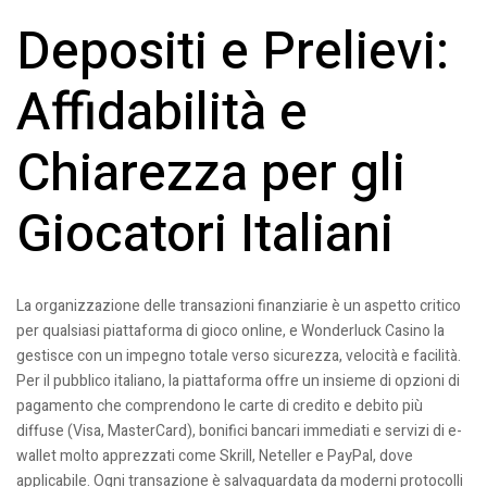
Depositi e Prelievi:
Affidabilità e
Chiarezza per gli
Giocatori Italiani
La organizzazione delle transazioni finanziarie è un aspetto critico
per qualsiasi piattaforma di gioco online, e Wonderluck Casino la
gestisce con un impegno totale verso sicurezza, velocità e facilità.
Per il pubblico italiano, la piattaforma offre un insieme di opzioni di
pagamento che comprendono le carte di credito e debito più
diffuse (Visa, MasterCard), bonifici bancari immediati e servizi di e-
wallet molto apprezzati come Skrill, Neteller e PayPal, dove
applicabile. Ogni transazione è salvaguardata da moderni protocolli