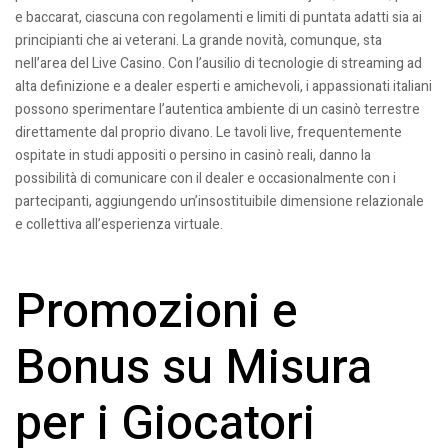
e baccarat, ciascuna con regolamenti e limiti di puntata adatti sia ai
principianti che ai veterani. La grande novità, comunque, sta
nell’area del Live Casino. Con l’ausilio di tecnologie di streaming ad
alta definizione e a dealer esperti e amichevoli, i appassionati italiani
possono sperimentare l’autentica ambiente di un casinò terrestre
direttamente dal proprio divano. Le tavoli live, frequentemente
ospitate in studi appositi o persino in casinò reali, danno la
possibilità di comunicare con il dealer e occasionalmente con i
partecipanti, aggiungendo un’insostituibile dimensione relazionale
e collettiva all’esperienza virtuale.
Promozioni e
Bonus su Misura
per i Giocatori