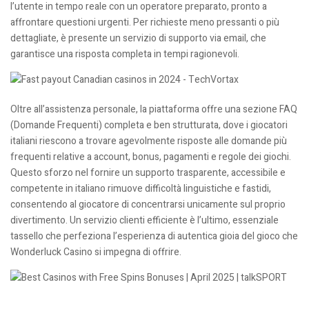
l’utente in tempo reale con un operatore preparato, pronto a
affrontare questioni urgenti. Per richieste meno pressanti o più
dettagliate, è presente un servizio di supporto via email, che
garantisce una risposta completa in tempi ragionevoli.
Oltre all’assistenza personale, la piattaforma offre una sezione FAQ
(Domande Frequenti) completa e ben strutturata, dove i giocatori
italiani riescono a trovare agevolmente risposte alle domande più
frequenti relative a account, bonus, pagamenti e regole dei giochi.
Questo sforzo nel fornire un supporto trasparente, accessibile e
competente in italiano rimuove difficoltà linguistiche e fastidi,
consentendo al giocatore di concentrarsi unicamente sul proprio
divertimento. Un servizio clienti efficiente è l’ultimo, essenziale
tassello che perfeziona l’esperienza di autentica gioia del gioco che
Wonderluck Casino si impegna di offrire.