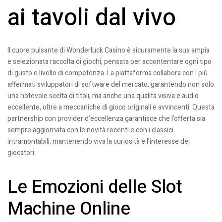
ai tavoli dal vivo
Il cuore pulsante di Wonderluck Casino è sicuramente la sua ampia
e selezionata raccolta di giochi, pensata per accontentare ogni tipo
di gusto e livello di competenza. La piattaforma collabora con i più
affermati sviluppatori di software del mercato, garantendo non solo
una notevole scelta di titoli, ma anche una qualità visiva e audio
eccellente, oltre a meccaniche di gioco originali e avvincenti. Questa
partnership con provider d’eccellenza garantisce che l’offerta sia
sempre aggiornata con le novità recenti e con i classici
intramontabili, mantenendo viva la curiosità e l’interesse dei
giocatori.
Le Emozioni delle Slot
Machine Online