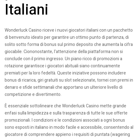
Italiani
Wonderluck Casino riceve i nuovi giocatori italiani con un pacchetto
di benvenuto ideato per garantire un ottimo punto di partenza, di
solito sotto forma di bonus sul primo deposito che aumenta la cifra
giocabile. Ciononostante, l’attenzione della piattaforma non si
conclude con il primo ingresso. Un piano ricco di promozioni a
rotazione garantisce i giocatori abituali siano continuamente
premiati per la loro fedeltà. Queste iniziative possono includere
bonus di ricarica, giri gratuiti su slot selezionate, tornei con premi in
denaro e sfide settimanali che apportano un ulteriore livello di
competizione e divertimento.
È essenziale sottolineare che Wonderluck Casino mette grande
enfasi sulla limpidezza e sulla trasparenza di tutte le sue offerte
promozionali. I condizioni e le condizioni associati a ogni bonus
sono esposti in italiano in modo facile e accessibile, consentendo al
giocatore di comprendere appieno i requisiti di puntata (wagering