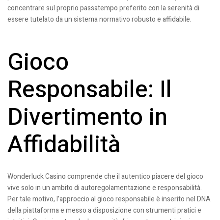
concentrare sul proprio passatempo preferito con la serenità di
essere tutelato da un sistema normativo robusto e affidabile.
Gioco
Responsabile: Il
Divertimento in
Affidabilità
Wonderluck Casino comprende che il autentico piacere del gioco
vive solo in un ambito di autoregolamentazione e responsabilità.
Per tale motivo, l’approccio al gioco responsabile è inserito nel DNA
della piattaforma e messo a disposizione con strumenti pratici e