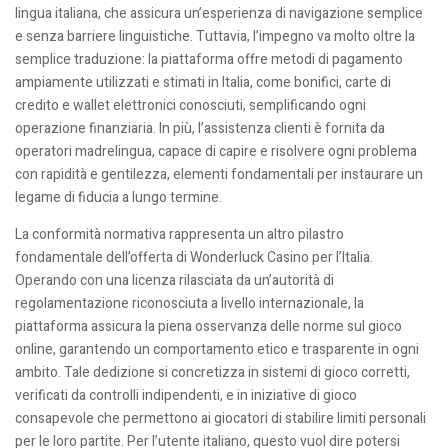
lingua italiana, che assicura un’esperienza di navigazione semplice
e senza barriere linguistiche. Tuttavia, l’impegno va molto oltre la
semplice traduzione: la piattaforma offre metodi di pagamento
ampiamente utilizzati e stimati in Italia, come bonifici, carte di
credito e wallet elettronici conosciuti, semplificando ogni
operazione finanziaria. In più, l’assistenza clienti è fornita da
operatori madrelingua, capace di capire e risolvere ogni problema
con rapidità e gentilezza, elementi fondamentali per instaurare un
legame di fiducia a lungo termine.
La conformità normativa rappresenta un altro pilastro
fondamentale dell’offerta di Wonderluck Casino per l’Italia.
Operando con una licenza rilasciata da un’autorità di
regolamentazione riconosciuta a livello internazionale, la
piattaforma assicura la piena osservanza delle norme sul gioco
online, garantendo un comportamento etico e trasparente in ogni
ambito. Tale dedizione si concretizza in sistemi di gioco corretti,
verificati da controlli indipendenti, e in iniziative di gioco
consapevole che permettono ai giocatori di stabilire limiti personali
per le loro partite. Per l’utente italiano, questo vuol dire potersi