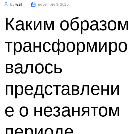
By
wail
novembre 3, 2025
Каким образом
трансформиро
валось
представлени
е о незанятом
периоде