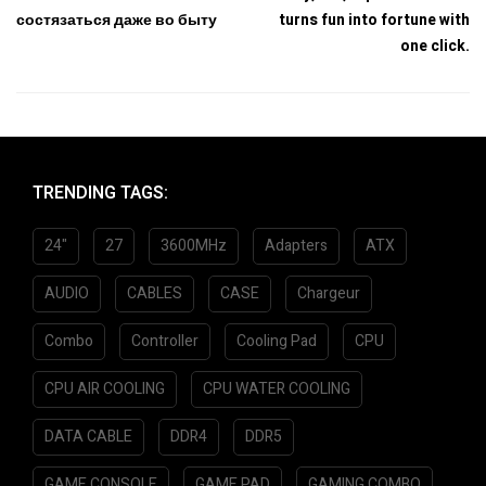
состязаться даже во быту
turns fun into fortune with
one click.
TRENDING TAGS:
24"
27
3600MHz
Adapters
ATX
AUDIO
CABLES
CASE
Chargeur
Combo
Controller
Cooling Pad
CPU
CPU AIR COOLING
CPU WATER COOLING
DATA CABLE
DDR4
DDR5
GAME CONSOLE
GAME PAD
GAMING COMBO