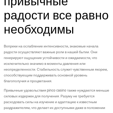
привычные
радости все равно
необходимы
Вопреки на ослабление интенсивности, знакомые начала
радости осуществляют важные роли в нашей бытии. Они
генерируют ощущение устойчивости и ожидаемости, что
исключительно значимо в моменты давления или
неопределенности. Стабильность служит чувственным якорем,
способствующим поддерживать основной уровень
благополучия и процветания.
Привычные удовольствия pinco casino также нуждаются меньше
силовых издержек для получения. Разуму не требуется
расходовать силы на изучение и адаптацию к известным
раздражителям, что делает их доступными даже в положении