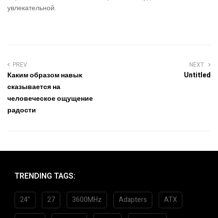
увлекательной.
PREV
NEXT
Каким образом навык
Untitled
сказывается на
человеческое ощущение
радости
TRENDING TAGS:
24"
27
3600MHz
Adapters
ATX