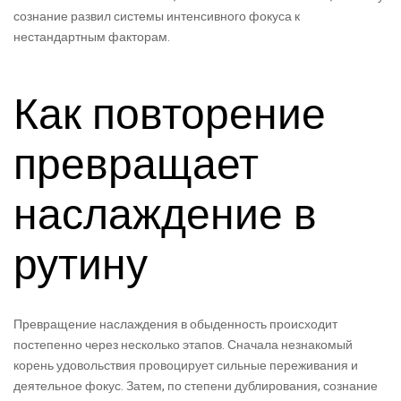
сознание развил системы интенсивного фокуса к
нестандартным факторам.
Как повторение
превращает
наслаждение в
рутину
Превращение наслаждения в обыденность происходит
постепенно через несколько этапов. Сначала незнакомый
корень удовольствия провоцирует сильные переживания и
деятельное фокус. Затем, по степени дублирования, сознание