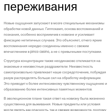
переживания
Новые ощущения запускают в мозге специальные механизмы
обработки новой данных. Гиппокамп, основа воспоминаний и
познания, особенно восприимчив к новизне и усиливает
фиксацию нетипичных случаев. Это объясняет, отчего яркие
воспоминания нередко соединены именно с свежим
впечатлением в pinco casino, а не с привычными поступками.
Структура концентрации также неодинаково откликается на
знакомые и неизвестные раздражители. Неизвестность
самопроизвольно привлекает наше сосредоточение, побуждая
разум распределять больше сил на обработку информации.
Это приводит к более интенсивному чувственному ощущению и
образованию более интенсивных памятных моментов.
В эволюционном плане такая ответ на новизну была жизненно
существенна для выживания. Новые предметы или условия
могли являть как опасность, так и свежие возможности, поэтому