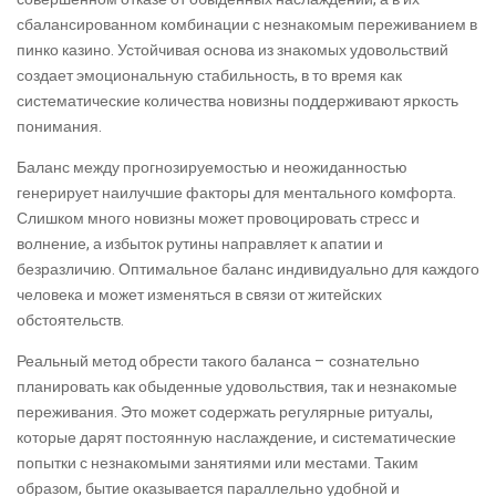
сбалансированном комбинации с незнакомым переживанием в
пинко казино. Устойчивая основа из знакомых удовольствий
создает эмоциональную стабильность, в то время как
систематические количества новизны поддерживают яркость
понимания.
Баланс между прогнозируемостью и неожиданностью
генерирует наилучшие факторы для ментального комфорта.
Слишком много новизны может провоцировать стресс и
волнение, а избыток рутины направляет к апатии и
безразличию. Оптимальное баланс индивидуально для каждого
человека и может изменяться в связи от житейских
обстоятельств.
Реальный метод обрести такого баланса – сознательно
планировать как обыденные удовольствия, так и незнакомые
переживания. Это может содержать регулярные ритуалы,
которые дарят постоянную наслаждение, и систематические
попытки с незнакомыми занятиями или местами. Таким
образом, бытие оказывается параллельно удобной и