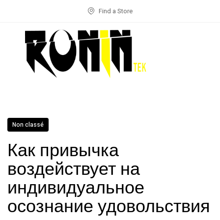
Find a Store
Non classé
Как привычка
воздействует на
индивидуальное
осознание удовольствия