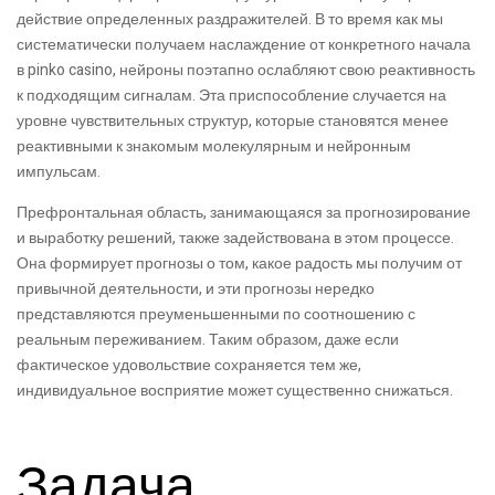
действие определенных раздражителей. В то время как мы
систематически получаем наслаждение от конкретного начала
в pinko casino, нейроны поэтапно ослабляют свою реактивность
к подходящим сигналам. Эта приспособление случается на
уровне чувствительных структур, которые становятся менее
реактивными к знакомым молекулярным и нейронным
импульсам.
Префронтальная область, занимающаяся за прогнозирование
и выработку решений, также задействована в этом процессе.
Она формирует прогнозы о том, какое радость мы получим от
привычной деятельности, и эти прогнозы нередко
представляются преуменьшенными по соотношению с
реальным переживанием. Таким образом, даже если
фактическое удовольствие сохраняется тем же,
индивидуальное восприятие может существенно снижаться.
Задача