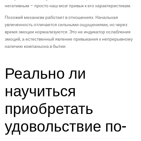
негативным – просто наш мозг привык к его характеристикам.
Похожий механизм работает в отношениях. Начальная
увлеченность отличается сильными ощущениями, но через
время эмоции нормализуются. Это не индикатор ослабления
эмоций, а естественный явление привыкания к непрерывному
наличию компаньона в бытии.
Реально ли
научиться
приобретать
удовольствие по-