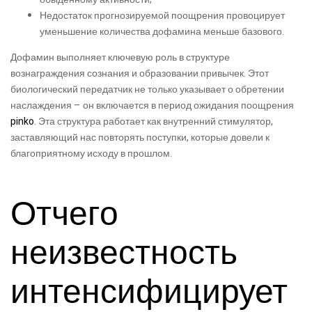
Недостаток прогнозируемой поощрения провоцирует
уменьшение количества дофамина меньше базового.
Дофамин выполняет ключевую роль в структуре
вознаграждения сознания и образовании привычек. Этот
биологический передатчик не только указывает о обретении
наслаждения – он включается в период ожидания поощрения
pinko
. Эта структура работает как внутренний стимулятор,
заставляющий нас повторять поступки, которые довели к
благоприятному исходу в прошлом.
Отчего
неизвестность
интенсифицирует